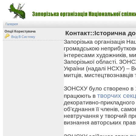
Галерея
Опції Користувача
Контакт::Історична до
Вхід В Систему
Запорізька організація На
громадською неприбутково
інтересами художників, ми
Запорізької області. ЗОНС
України (надалі НСХУ) – В
митців, мистецтвознавців 
ЗОНСХУ було створено в 19
творчих секц
працюють в
декоративно-прикладного
об’єднання її членів, сам
невтручання у творчий про
визнання авторських прав