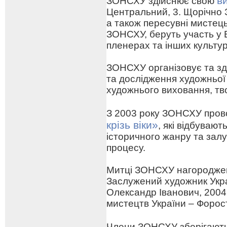
в
ЗОНСХУ здійснює свою
Центральний, 3. Щорічно 
а також пересувні мистецьк
ЗОНСХУ, беруть участь у 
пленерах та інших культу
ЗОНСХУ організовує та зд
та дослідження художньої
художнього виховання, тв
З 2003 року ЗОНСХУ про
крізь віки»
, які відбуваю
історичного жанру та зал
процесу.
Митці ЗОНСХУ нагороджен
Заслужений художник Укра
Олександр Іванович, 2004
мистецтв України – Форо
Члени ЗОНСХУ зберігают