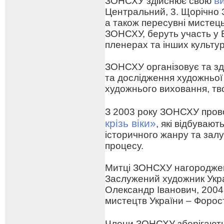
в
ЗОНСХУ здійснює свою
Центральний, 3. Щорічно 
а також пересувні мистецьк
ЗОНСХУ, беруть участь у 
пленерах та інших культу
ЗОНСХУ організовує та зд
та дослідження художньої
художнього виховання, тв
З 2003 року ЗОНСХУ про
крізь віки»
, які відбуваю
історичного жанру та зал
процесу.
Митці ЗОНСХУ нагороджен
Заслужений художник Укра
Олександр Іванович, 2004
мистецтв України – Форо
Члени ЗОНСХУ зберігают