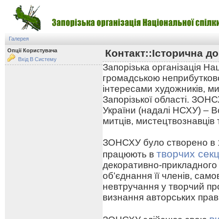
Галерея
Опції Користувача
Контакт::Історична до
Вхід В Систему
Запорізька організація На
громадською неприбутково
інтересами художників, ми
Запорізької області. ЗОНС
України (надалі НСХУ) – В
митців, мистецтвознавців 
ЗОНСХУ було створено в 19
творчих секц
працюють в
декоративно-прикладного
об’єднання її членів, сам
невтручання у творчий про
визнання авторських прав