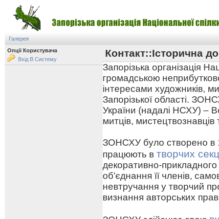
Галерея
Опції Користувача
Контакт::Історична до
Вхід В Систему
Запорізька організація На
громадською неприбутково
інтересами художників, ми
Запорізької області. ЗОНС
України (надалі НСХУ) – В
митців, мистецтвознавців 
ЗОНСХУ було створено в 19
творчих секц
працюють в
декоративно-прикладного
об’єднання її членів, сам
невтручання у творчий про
визнання авторських прав