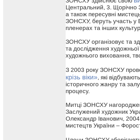
в
ЗОНСХУ здійснює свою
Центральний, 3. Щорічно 
а також пересувні мистецьк
ЗОНСХУ, беруть участь у 
пленерах та інших культу
ЗОНСХУ організовує та зд
та дослідження художньої
художнього виховання, тв
З 2003 року ЗОНСХУ про
крізь віки»
, які відбуваю
історичного жанру та зал
процесу.
Митці ЗОНСХУ нагороджен
Заслужений художник Укра
Олександр Іванович, 2004
мистецтв України – Форо
Члени ЗОНСХУ зберігают