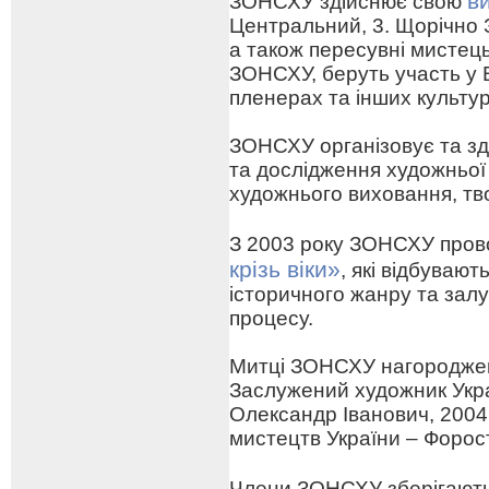
в
ЗОНСХУ здійснює свою
Центральний, 3. Щорічно 
а також пересувні мистецьк
ЗОНСХУ, беруть участь у 
пленерах та інших культу
ЗОНСХУ організовує та зд
та дослідження художньої
художнього виховання, тв
З 2003 року ЗОНСХУ про
крізь віки»
, які відбуваю
історичного жанру та зал
процесу.
Митці ЗОНСХУ нагороджен
Заслужений художник Укра
Олександр Іванович, 2004
мистецтв України – Форо
Члени ЗОНСХУ зберігают