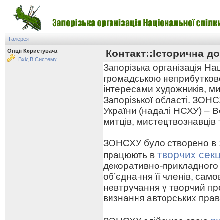
Галерея
Опції Користувача
Контакт::Історична до
Вхід В Систему
Запорізька організація На
громадською неприбутково
інтересами художників, ми
Запорізької області. ЗОНС
України (надалі НСХУ) – В
митців, мистецтвознавців 
ЗОНСХУ було створено в 19
творчих секц
працюють в
декоративно-прикладного
об’єднання її членів, сам
невтручання у творчий про
визнання авторських прав