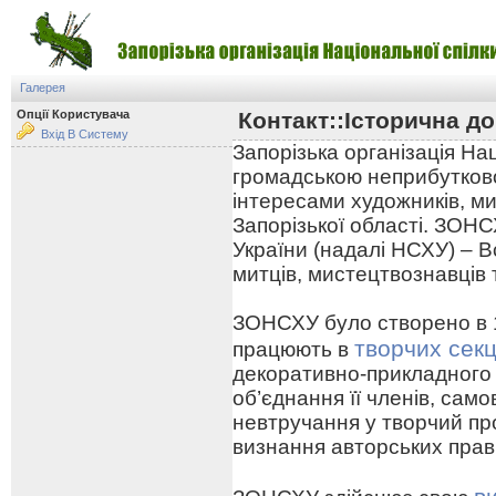
Галерея
Опції Користувача
Контакт::Історична до
Вхід В Систему
Запорізька організація На
громадською неприбутково
інтересами художників, ми
Запорізької області. ЗОНС
України (надалі НСХУ) – В
митців, мистецтвознавців 
ЗОНСХУ було створено в 19
творчих секц
працюють в
декоративно-прикладного
об’єднання її членів, сам
невтручання у творчий про
визнання авторських прав