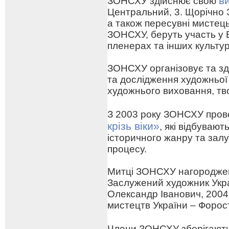
в
ЗОНСХУ здійснює свою
Центральний, 3. Щорічно 
а також пересувні мистецьк
ЗОНСХУ, беруть участь у 
пленерах та інших культу
ЗОНСХУ організовує та зд
та дослідження художньої
художнього виховання, тв
З 2003 року ЗОНСХУ про
крізь віки»
, які відбуваю
історичного жанру та зал
процесу.
Митці ЗОНСХУ нагороджен
Заслужений художник Укра
Олександр Іванович, 2004
мистецтв України – Форо
Члени ЗОНСХУ зберігают