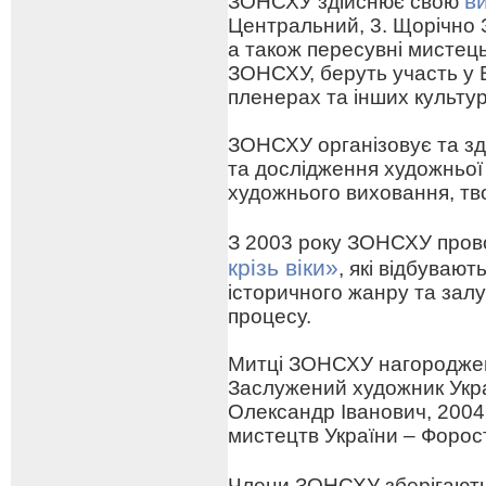
в
ЗОНСХУ здійснює свою
Центральний, 3. Щорічно 
а також пересувні мистецьк
ЗОНСХУ, беруть участь у 
пленерах та інших культу
ЗОНСХУ організовує та зд
та дослідження художньої
художнього виховання, тв
З 2003 року ЗОНСХУ про
крізь віки»
, які відбуваю
історичного жанру та зал
процесу.
Митці ЗОНСХУ нагороджен
Заслужений художник Укра
Олександр Іванович, 2004
мистецтв України – Форо
Члени ЗОНСХУ зберігают