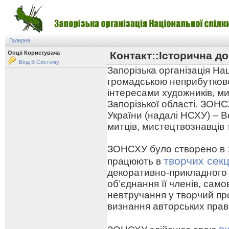
Галерея
Опції Користувача
Контакт::Історична до
Вхід В Систему
Запорізька організація На
громадською неприбутково
інтересами художників, ми
Запорізької області. ЗОНС
України (надалі НСХУ) – В
митців, мистецтвознавців 
ЗОНСХУ було створено в 19
творчих секц
працюють в
декоративно-прикладного
об’єднання її членів, сам
невтручання у творчий про
визнання авторських прав