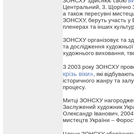
в
ЗОНСХУ здійснює свою
Центральний, 3. Щорічно 
а також пересувні мистецьк
ЗОНСХУ, беруть участь у 
пленерах та інших культу
ЗОНСХУ організовує та зд
та дослідження художньої
художнього виховання, тв
З 2003 року ЗОНСХУ про
крізь віки»
, які відбуваю
історичного жанру та зал
процесу.
Митці ЗОНСХУ нагороджен
Заслужений художник Укра
Олександр Іванович, 2004
мистецтв України – Форо
Члени ЗОНСХУ зберігают