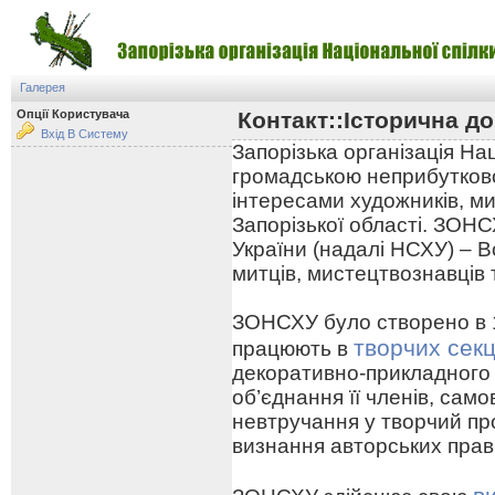
Галерея
Опції Користувача
Контакт::Історична до
Вхід В Систему
Запорізька організація На
громадською неприбутково
інтересами художників, ми
Запорізької області. ЗОНС
України (надалі НСХУ) – В
митців, мистецтвознавців 
ЗОНСХУ було створено в 19
творчих секц
працюють в
декоративно-прикладного
об’єднання її членів, сам
невтручання у творчий про
визнання авторських прав