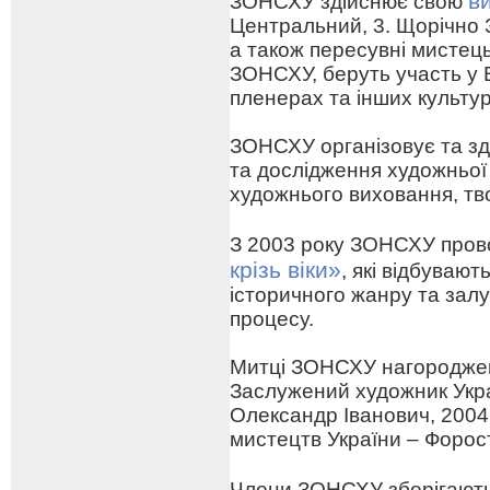
в
ЗОНСХУ здійснює свою
Центральний, 3. Щорічно 
а також пересувні мистецьк
ЗОНСХУ, беруть участь у 
пленерах та інших культу
ЗОНСХУ організовує та зд
та дослідження художньої
художнього виховання, тв
З 2003 року ЗОНСХУ про
крізь віки»
, які відбуваю
історичного жанру та зал
процесу.
Митці ЗОНСХУ нагороджен
Заслужений художник Укра
Олександр Іванович, 2004
мистецтв України – Форо
Члени ЗОНСХУ зберігают