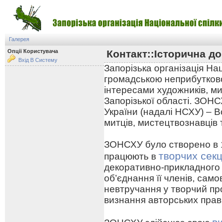
Галерея
Опції Користувача
Контакт::Історична до
Вхід В Систему
Запорізька організація На
громадською неприбутково
інтересами художників, ми
Запорізької області. ЗОНС
України (надалі НСХУ) – В
митців, мистецтвознавців 
ЗОНСХУ було створено в 19
творчих секц
працюють в
декоративно-прикладного
об’єднання її членів, сам
невтручання у творчий про
визнання авторських прав