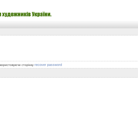
recover password
икористовуючи сторінку