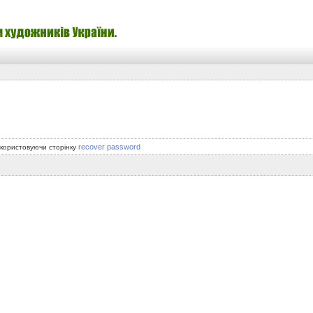
recover password
икористовуючи сторінку