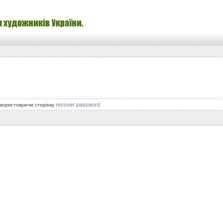
recover password
икористовуючи сторінку