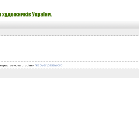
recover password
икористовуючи сторінку