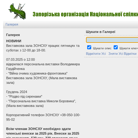
Галерея
Шукати в Галереї
Галерея
НОВИНИ
Виставкова зала ЗОНСХУ працює пятницях та
Шукати опис
Шукати ключ
суботах з 12-00 до 18-00.
Відмітити Усі
Зняти Усі Відмітки
07.03.2025 о 12:00
відкрилася персональна виставки Володимира
Гордійченка
- "Війна очима художника-фронтовика"
Виставкова зала ЗОНСХУ, (Мала виставкова
зала)
Грудень 2024
- "Різдво під сиренами"
- "Персональна виставка Миколи Боровика",
(Мала виставкова зала)
Корпоративний телефон ЗОНСХУ +38-050-100-
95-02
Всім членам ЗОНСХУ необхідно здати
членські внески за 2025 рік. Внески за 2025
рік складають 520 грн. 320 сплачується на