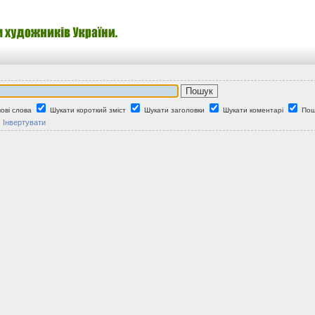
ові слова
Шукати короткий зміст
Шукати заголовки
Шукати коментарі
Пош
Інвертувати