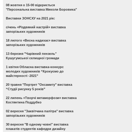
08 жовтня о 15-00 відкриється
"Персональна виставка Миколи Боровика"
Виставки ЗОНСХУ на 2021 рік:
січень «Різдвяний настрій» виставка
запорізьких художників
18 лютого «Весна надихає» виставка
запорізьких художників
13 березня "Чарівний пензель"
Кушугумської селищної громади
1 квітня Обласна виставка-конкурс
молодих художників “Крокуємо до
майстерності -2021”
20 травня "Портрет "Оксамиту" виставка
“Студії рисунку 5 років”
22 липень «Творчі метаморфози» виставка
Костянтина Поддубко
02 вересня "Заквітчана палітра" виставка
запорізьких художників
30 вересня "В одному човні" виставка
плакатів студентів кафедри дизайну