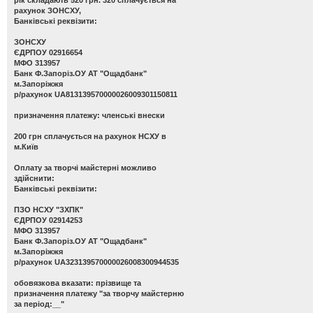
рахунок ЗОНСХУ,
Банківські реквізити:
ЗОНСХУ
ЄДРПОУ 02916654
МФО 313957
Банк Ф.Запоріз.ОУ АТ "Ощадбанк"
м.Запоріжжя
р/рахунок UA813139570000026009301150811
призначення платежу: членські внески
200 грн сплачується на рахунок НСХУ в
м.Київ
Оплату за творчі майстерні можливо
здійснити:
Банківські реквізити:
ПЗО НСХУ "ЗХПК"
ЄДРПОУ 02914253
МФО 313957
Банк Ф.Запоріз.ОУ АТ "Ощадбанк"
м.Запоріжжя
р/рахунок UA323139570000026008300944535
обовязкова вказати: прізвище та
призначення платежу "за творчу майстерню
за період:__"