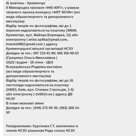
9) жовтень - Кременчук
ІІ Міжнародна трієнале «НЮ-АRТ», у рамках
творчого проєку-конкурсу «ART NOVA»
(всі
види образотворчого та декоративного
мистецтва)
Відбір творів по фотографіям, які до 1
вересня надсилаються на поштову (39600,
Кременчук, вул. Майора Борищака, 12) або
електронну (
artist.spilka@gmail.com
,
hraniteli88@gmail.com
) адресу
Кременчуцької міської організації НСХУ
Довідки за тел.: 097 133-41-99; 066 355-99-53
(Гриценко Ольга Миколаївна )
10)22 грудня - 16 січня - ЦБХ
Всеукраїнська Різдвяна виставка
(всі види образотворчого та
декоративного мистецтва)
Відбір творів по фотографіям, які до 26
листопада надсилаються на поштову
(04053, Київ, вул. Січових Стрільців, 1-5)
або електронну (
dv56@i.ua
) адресу ДВ
НСХУ
В плані можливі зміни
Довідки за тел.: (044) 272-05-35; (063) 268-14-
50
Повідомляємо: Кургіняна Г.Т. виключено в
членів НСХУ рішенням Ради спілок НСХУ