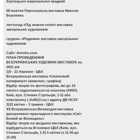
Хортицької національної академії
08 жовтня Персональна виставка Миколи
Боровика
листопад «Під знаком осені» виставка
запорізьких художників
грудень «Різдвяна» виставка запорізьких
художників
Сайт: dvnshu.com
ПЛАН ПРОВЕДЕНННЯ
ВСЕУКРАЇНСЬКИХ ХУДОЖНІХ ВИСТАВОК на
2021 рік
1)5 - 21 березня - ЦБХ
Всеукраїнська виставка «Святковий
натюрморт»
(живопис, графіка)
Відбір творів по фотографіям, які до 19
лютого надсилаються на поштову (04053,
Київ, вул. Січових Стрільців, 1-5) або
електронну (
dv56@i.ua
) адресу ДВ НСХУ
2)22 квітня – 3 травня - ЦБХ
ХХ Всеукраїнська Великодня виставка
декоративно-прикладного мистецтва «Світ
Божий як Великдень»
Відбір творів на засіданні виставкому, яке
відбудеться на ІІІ поверсі ЦБХ (Київ, вул.
Січових Стрільців, 1-5) 5 квітня (з 11-00 до
15-00)