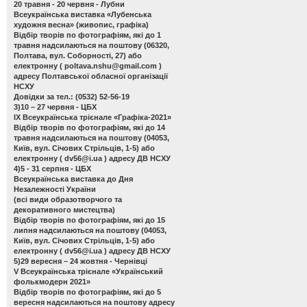
20 травня - 20 червня - Лубни
Всеукраїнська виставка «Лубенська
художня весна»
(живопис, графіка)
Відбір творів по фотографіям, які до 1
травня надсилаються на поштову (06320,
Полтава, вул. Соборності, 27) або
електронну (
poltava.nshu@gmail.com
)
адресу Полтавської обласної організації
НСХУ
Довідки за тел.: (0532) 52-56-19
3)10 – 27 червня - ЦБХ
ІХ Всеукраїнська трієнале «Графіка-2021»
Відбір творів по фотографіям, які до 14
травня надсилаються на поштову (04053,
Київ, вул. Січових Стрільців, 1-5) або
електронну (
dv56@i.ua
) адресу ДВ НСХУ
4)5 - 31 серпня - ЦБХ
Всеукраїнська виставка до Дня
Незалежності України
(всі види образотворчого та
декоративного мистецтва)
Відбір творів по фотографіям, які до 15
липня надсилаються на поштову (04053,
Київ, вул. Січових Стрільців, 1-5) або
електронну (
dv56@i.ua
) адресу ДВ НСХУ
5)29 вересня – 24 жовтня - Чернівці
V Всеукраїнська трієнале «Український
фолькмодерн 2021»
Відбір творів по фотографіям, які до 5
вересня надсилаються на поштову адресу