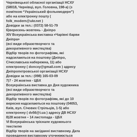
Чернівецької обласної організації НСХУ
(58018, Чернівці, вул. Головна, 198-а) (з
поміткою “Український фолькмодерн”)
або на електронну пошту (
folk_modern@ukr.net
)
Довідки за тел.: (0372) 58-51-79
6)вересень-жовтень - Дніпро
ХІV Всеукраїнська виставка «Чарівні барви
Дніпра»
(всі види образотворчого та
декоративного мистецтва)
Відбір творів по фотографіям, які
надсилаються на поштову (Дніпро,
Січеславська набережна, 11) або
електронну (
doncxy@gmail.com
) адресу
Дніпропетровської організації НСХУ
Довідки за тел.: (098) 165-03-09
7)7 - 24 жовтня - ЦБХ
Всеукраїнська виставка до Дня художника
(всі види образотворчого та
декоративного мистецтва)
Відбір творів по фотографіям, які до 10
вересня надсилаються на поштову (04053,
Київ, вул. Січових Стрільців, 1-5) або
електронну (
dv56@i.ua
) адресу ДВ НСХУ
8)28 жовтня – 14 листопада - ЦБХ
VІ Всеукраїнська трієнале художнього
текстилю
Відбір творів на засіданні виставкому. Дата
проведення виставкому уточнююється