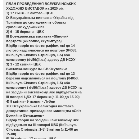
ПЛАН ПРОВЕДЕНННЯ ВСЕУКРАЇНСЬКИХ
ХУДОЖНІХ ВИСТАВОК на 2020 рік
1) 17 січня – 2 лютого - ЦБХ
ІХ Всеукраїнська виставка «Україна від
Трипілля до сьогодення в образах
сучасних художників»
2) 6 - 15 березня - ЦБХ
ІІІ Всеукраїнська виставка «Жіночий
портрет»
(живопис, скульптура)
Відбір творів по фотографіям, які до 14
лютого надсилаються на поштову (04053,
Київ, вул. Січових Стрільців, 1-5) або
електронну (
dv56@i.ua
) адресу ДВ НСХУ
3) 3 - 12 квітня - ЦБХ
Виставка-конкурс ім. Г.В.Якутовича
Відбір творів по фотографіям, які до 13
березня надсилаються на поштову (04053,
Київ, вул. Січових Стрільців, 1-5) або
електронну (
dv56@i.ua
) адресу ДВ НСХУ та
на засіданні виставкому, яке відбудеться на
ІІІ поверсі ЦБХ 17 березня (з 11-00 до 15-00)
4) 9 квітня - 9 травня - Лубни
ХІХ Всеукраїнська Великодня виставка
декоративно-прикладного мистецтва «Світ
Божий як Великдень»
Відбір творів на засіданні виставкому, яке
відбудеться на ІІІ поверсі ЦБХ (Київ, вул.
Січових Стрільців, 1-5) 3 квітня (з 11-00 до
15-00)
5) 30 квітня – 17 травня - ЦБХ