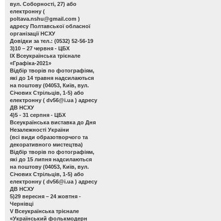
вул. Соборності, 27) або
електронну (
poltava.nshu@gmail.com
)
адресу Полтавської обласної
організації НСХУ
Довідки за тел.: (0532) 52-56-19
3)10 – 27 червня - ЦБХ
ІХ Всеукраїнська трієнале
«Графіка-2021»
Відбір творів по фотографіям,
які до 14 травня надсилаються
на поштову (04053, Київ, вул.
Січових Стрільців, 1-5) або
електронну (
dv56@i.ua
) адресу
ДВ НСХУ
4)5 - 31 серпня - ЦБХ
Всеукраїнська виставка до Дня
Незалежності України
(всі види образотворчого та
декоративного мистецтва)
Відбір творів по фотографіям,
які до 15 липня надсилаються
на поштову (04053, Київ, вул.
Січових Стрільців, 1-5) або
електронну (
dv56@i.ua
) адресу
ДВ НСХУ
5)29 вересня – 24 жовтня -
Чернівці
V Всеукраїнська трієнале
«Український фолькмодерн