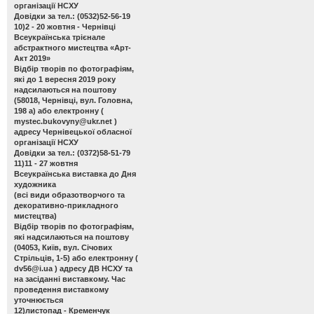
організації НСХУ
Довідки за тел.: (0532)52-56-19
10)2 - 20 жовтня - Чернівці
Всеукраїнська трієнале
абстрактного мистецтва «Арт-
Акт 2019»
Відбір творів по фотографіям,
які до 1 вересня 2019 року
надсилаються на поштову
(58018, Чернівці, вул. Головна,
198 а) або електронну (
mystec.bukovyny@ukr.net
)
адресу Чернівецької обласної
організації НСХУ
Довідки за тел.: (0372)58-51-79
11)11 - 27 жовтня
Всеукраїнська виставка до Дня
художника
(всі види образотворчого та
декоративно-прикладного
мистецтва)
Відбір творів по фотографіям,
які надсилаються на поштову
(04053, Київ, вул. Січових
Стрільців, 1-5) або електронну (
dv56@i.ua
) адресу ДВ НСХУ та
на засіданні виставкому. Час
проведення виставкому
уточнюється
12)листопад - Кременчук