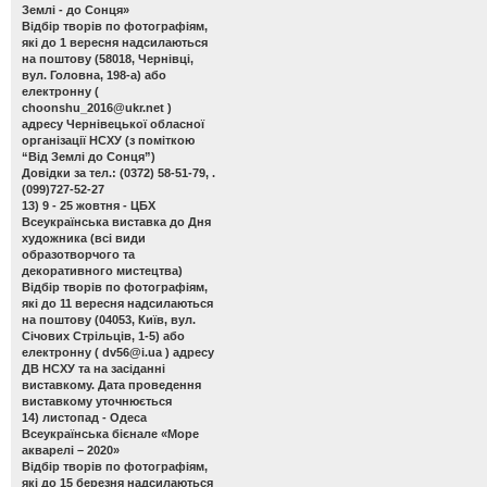
Землі - до Сонця»
Відбір творів по фотографіям,
які до 1 вересня надсилаються
на поштову (58018, Чернівці,
вул. Головна, 198-а) або
електронну (
choonshu_2016@ukr.net
)
адресу Чернівецької обласної
організації НСХУ (з поміткою
“Від Землі до Сонця”)
Довідки за тел.: (0372) 58-51-79, .
(099)727-52-27
13) 9 - 25 жовтня - ЦБХ
Всеукраїнська виставка до Дня
художника
(всі види
образотворчого та
декоративного мистецтва)
Відбір творів по фотографіям,
які до 11 вересня надсилаються
на поштову (04053, Київ, вул.
Січових Стрільців, 1-5) або
електронну (
dv56@i.ua
) адресу
ДВ НСХУ та на засіданні
виставкому. Дата проведення
виставкому уточнюється
14) листопад - Одеса
Всеукраїнська бієнале «Море
акварелі – 2020»
Відбір творів по фотографіям,
які до 15 березня надсилаються