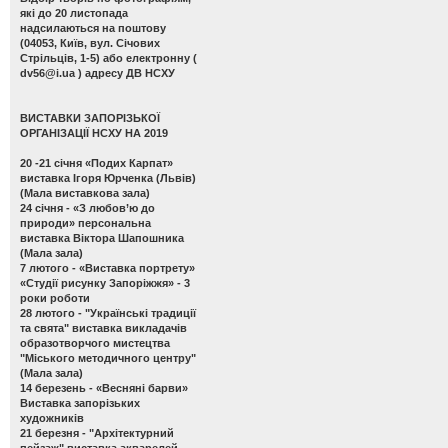
які до 20 листопада
надсилаються на поштову
(04053, Київ, вул. Січових
Стрільців, 1-5) або електронну (
dv56@i.ua
) адресу ДВ НСХУ
ВИСТАВКИ ЗАПОРІЗЬКОЇ
ОРГАНІЗАЦІЇ НСХУ НА 2019
20 -21 січня
«Подих Карпат»
виставка Ігоря Юрченка (Львів)
(Мала виставкова зала)
24 січня -
«З любов’ю до
природи» персональна
виставка Віктора Шапошника
(Мала зала)
7 лютого -
«Виставка портрету»
«Студії рисунку Запоріжжя» - 3
роки роботи
28 лютого -
"Українські традиції
та свята" виставка викладачів
образотворчого мистецтва
"Міського методичного центру"
(Мала зала)
14 березень -
«Весняні барви»
Виставка запорізьких
художників
21 березня -
"Архітектурний
пейзаж" виставка акварелей