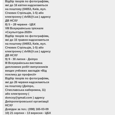
Відбір творів по фотографіям,
які до 16 квітня надсилаються
на поштову (04053, Київ, вул.
Січових Стрільців, 1-5) або
електронну (
dv56@i.ua
) адресу
ДВ НСХУ
8) 5 – 28 червня - ЦБХ
VIII Всеукраїнська трієнале
«Скульптура-2020»
Відбір творів по фотографіям,
які до 15 травня надсилаються
на поштову (04053, Київ, вул.
Січових Стрільців, 1-5) або
електронну (
dv56@i.ua
) адресу
ДВ НСХУ
9) 9 - 30 липня - Дніпро
ІІІ Всеукраїнська виставка
дипломних робіт випускників
вищих учбових закладів «Від
поклику до професії»
Відбір творів по фотографіям,
які до 26 червня надсилаються
на поштову (Дніпро,
Січеславська набережна, 11)
або електронну (
doncxy@gmail.com
) адресу
Дніпропетровської організації
НСХУ
Довідки за тел.: (098) 165-03-09
10) 21 серпня – 13 вересня - ЦБХ