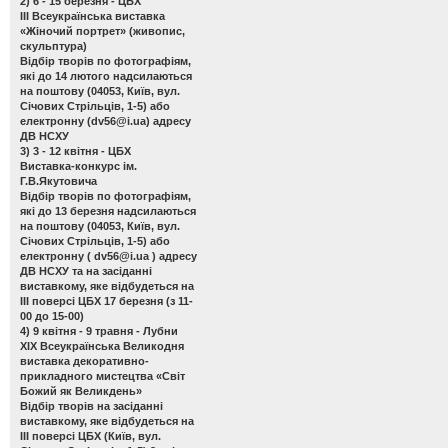
2) 6 - 15 березня - ЦБХ
ІІІ Всеукраїнська виставка
«Жіночий портрет»
(живопис,
скульптура)
Відбір творів по фотографіям,
які до 14 лютого надсилаються
на поштову (04053, Київ, вул.
Січових Стрільців, 1-5) або
електронну (
dv56@i.ua
) адресу
ДВ НСХУ
3) 3 - 12 квітня - ЦБХ
Виставка-конкурс ім.
Г.В.Якутовича
Відбір творів по фотографіям,
які до 13 березня надсилаються
на поштову (04053, Київ, вул.
Січових Стрільців, 1-5) або
електронну (
dv56@i.ua
) адресу
ДВ НСХУ та на засіданні
виставкому, яке відбудеться на
ІІІ поверсі ЦБХ 17 березня (з 11-
00 до 15-00)
4) 9 квітня - 9 травня - Лубни
ХІХ Всеукраїнська Великодня
виставка декоративно-
прикладного мистецтва «Світ
Божий як Великдень»
Відбір творів на засіданні
виставкому, яке відбудеться на
ІІІ поверсі ЦБХ (Київ, вул.