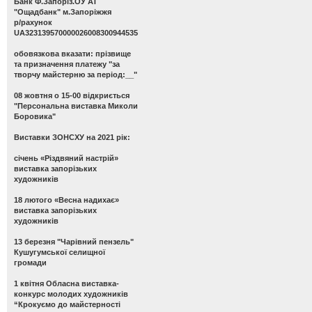
Банк Ф.Запоріз.ОУ АТ
"Ощадбанк" м.Запоріжжя
р/рахунок
UA323139570000026008300944535
обовязкова вказати: прізвище
та призначення платежу "за
творчу майстерню за період:__"
08 жовтня о 15-00 відкриється
"Персональна виставка Миколи
Боровика"
Виставки ЗОНСХУ на 2021 рік:
січень «Різдвяний настрій»
виставка запорізьких
художників
18 лютого «Весна надихає»
виставка запорізьких
художників
13 березня "Чарівний пензель"
Кушугумської селищної
громади
1 квітня Обласна виставка-
конкурс молодих художників
“Крокуємо до майстерності