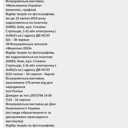
Всеукраїнська виставка
«Мальовнича Україна»
(живопис, графіка)
Відбір творів по фотографіям,
які до 15 квітня 2019 року
надсилаються на поштову
(04053, Київ, вул. Січових
Стрільців, 1-5) або електронну (
dv56@i.ua
) адресу ДВ НСХУ
5)5 – 30 червня
VІІ Всеукраїнська трієнале
«Живопис-2019»
Відбір творів по фотографіям,
які надсилаються на поштову
(04053, Київ, вул. Січових
Стрільців, 1-5) або електронну (
dv56@i.ua
) адресу ДВ НСХУ
6)15 липня – 10 серпня - Харків
Всеукраїнська виставка,
присвячена 175-річчю від дня
народження
Іллі Рєпіна
Довідки за тел.:(057)706 14 00
7)15 - 31 серпня
Всеукраїнська виставка до Дня
Незалежності України
(всі види образотворчого та
декоративно-прикладного
мистецтва)
Відбір творів по фотографіям,