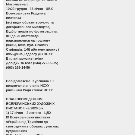
Миколаївна )
10)22 грудня - 16 січня - ЦБХ
Всеукраїнська Різдвяна
виставка
(всі види образотворчого та
декоративного мистецтва)
Відбір творів по фотографіям,
які до 26 листопада
надсилаються на поштову
(04053, Київ, вул. Січових
Стрільців, 1-5) або електронну (
dv56@i.ua
) адресу ДВ НСХУ
В плані можливі зміни
Довідки за тел.: (044) 272-05-35;
(063) 268-14-50
Повідомляємо: Кургіняна Г.Т.
виключено в членів НСХУ
рішенням Ради спілок НСХУ
ПЛАН ПРОВЕДЕНННЯ
ВСЕУКРАЇНСЬКИХ ХУДОЖНІХ
ВИСТАВОК на 2020 рік
1) 17 січня – 2 лютого - ЦБХ
ІХ Всеукраїнська виставка
«Україна від Трипілля до
сьогодення в образах сучасних
художників»