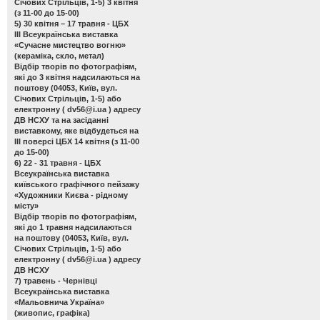
Січових Стрільців, 1-5) 3 квітня
(з 11-00 до 15-00)
5) 30 квітня – 17 травня - ЦБХ
ІІІ Всеукраїнська виставка
«Сучасне мистецтво вогню»
(кераміка, скло, метал)
Відбір творів по фотографіям,
які до 3 квітня надсилаються на
поштову (04053, Київ, вул.
Січових Стрільців, 1-5) або
електронну (
dv56@i.ua
) адресу
ДВ НСХУ та на засіданні
виставкому, яке відбудеться на
ІІІ поверсі ЦБХ 14 квітня (з 11-00
до 15-00)
6) 22 - 31 травня - ЦБХ
Всеукраїнська виставка
київського графічного пейзажу
«Художники Києва - рідному
місту»
Відбір творів по фотографіям,
які до 1 травня надсилаються
на поштову (04053, Київ, вул.
Січових Стрільців, 1-5) або
електронну (
dv56@i.ua
) адресу
ДВ НСХУ
7) травень - Чернівці
Всеукраїнська виставка
«Мальовнича Україна»
(живопис, графіка)