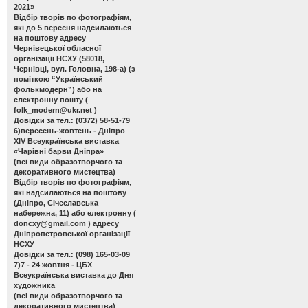
2021»
Відбір творів по фотографіям,
які до 5 вересня надсилаються
на поштову адресу
Чернівецької обласної
організації НСХУ (58018,
Чернівці, вул. Головна, 198-а) (з
поміткою “Український
фолькмодерн”) або на
електронну пошту (
folk_modern@ukr.net
)
Довідки за тел.: (0372) 58-51-79
6)вересень-жовтень - Дніпро
ХІV Всеукраїнська виставка
«Чарівні барви Дніпра»
(всі види образотворчого та
декоративного мистецтва)
Відбір творів по фотографіям,
які надсилаються на поштову
(Дніпро, Січеславська
набережна, 11) або електронну (
doncxy@gmail.com
) адресу
Дніпропетровської організації
НСХУ
Довідки за тел.: (098) 165-03-09
7)7 - 24 жовтня - ЦБХ
Всеукраїнська виставка до Дня
художника
(всі види образотворчого та
декоративного мистецтва)