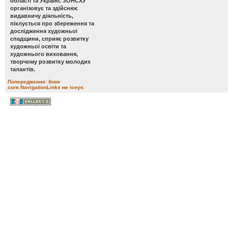
області та Україні. ЗОНСХУ
організовує та здійснює
видавничу діяльність,
піклується про збереження та
дослідження художньої
спадщини, сприяє розвитку
художньої освіти та
художнього виховання,
творчому розвитку молодих
талантів.
Попередження: блок
core.NavigationLinks не існує.