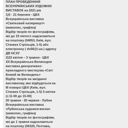
ПЛАН ПРОВЕДЕНННЯ
ВСЕУКРАЇНСЬКИХ ХУДОЖНІХ
ВИСТАВОК на 2021 рік
1)5 - 21 березня - ЦБХ
Всеукраїнська виставка
«Святковий натюрморт»
(живопис, графіка)
Відбір творів по фотографіям,
які до 19 лютого надсилаються
на поштову (04053, Київ, вул.
Січових Стрільців, 1-5) або
електронну (
dv56@i.ua
) адресу
ДВ НСХУ
2)22 квітня – 3 травня - ЦБХ
ХХ Всеукраїнська Великодня
виставка декоративно-
прикладного мистецтва «Світ
Божий як Великдень»
Відбір творів на засіданні
виставкому, яке відбудеться на
ІІІ поверсі ЦБХ (Київ, вул.
Січових Стрільців, 1-5) 5 квітня
(з 11-00 до 15-00)
20 травня - 20 червня - Лубни
Всеукраїнська виставка
«Лубенська художня весна»
(живопис, графіка)
Відбір творів по фотографіям,
які до 1 травня надсилаються
на поштову (06320, Полтава,