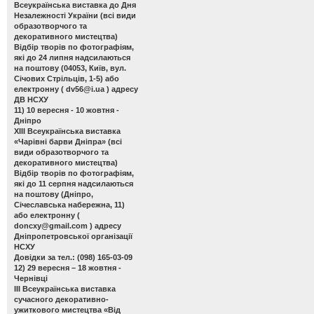
Всеукраїнська виставка до Дня
Незалежності України
(всі види
образотворчого та
декоративного мистецтва)
Відбір творів по фотографіям,
які до 24 липня надсилаються
на поштову (04053, Київ, вул.
Січових Стрільців, 1-5) або
електронну (
dv56@i.ua
) адресу
ДВ НСХУ
11) 10 вересня - 10 жовтня -
Дніпро
ХІІІ Всеукраїнська виставка
«Чарівні барви Дніпра»
(всі
види образотворчого та
декоративного мистецтва)
Відбір творів по фотографіям,
які до 11 серпня надсилаються
на поштову (Дніпро,
Січеславська набережна, 11)
або електронну (
doncxy@gmail.com
) адресу
Дніпропетровської організації
НСХУ
Довідки за тел.: (098) 165-03-09
12) 29 вересня – 18 жовтня -
Чернівці
ІІІ Всеукраїнська виставка
сучасного декоративно-
ужиткового мистецтва «Від