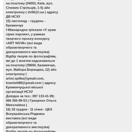
на поштову (04053, Київ, вул.
Січових Стрільців, 1-5) або
електронну (
dv56@i.ua
) адресу
ДВ НСХУ
15) листопад – грудень -
Кременчук
І Міжнародна трієнале «У краю
сірих перлин»
, у рамках
творчого проєку-конкурсу
«ART NOVA» (всі види
образотворчого та
декоративного мистецтва)
Відбір творів по фотографіям,
які до 1 жовтня надсилаються
на поштову (39600, Кременчук,
вул. Майора Борищака, 12) або
електронну (
artist.spilka@gmail.com
,
hraniteli88@gmail.com
) адресу
Кременчуцької міської
організації НСХУ
Довідки за тел.: 097 133-41-99;
066 355-99-53 ( Гриценко Ольга
Миколаївна )
16) 18 грудня - 11 січня - ЦБХ
Всеукраїнська Різдвяна
виставка
(всі види
образотворчого та
декоративного мистецтва)
Відбір творів по фотографіям,