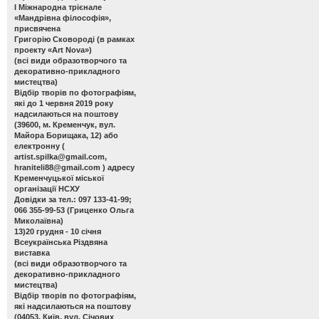
І Міжнародна трієнале
«Мандрівна філософія»,
присвячена
Григорію Сковороді (в рамках
проекту «Art Nova»)
(всі види образотворчого та
декоративно-прикладного
мистецтва)
Відбір творів по фотографіям,
які до 1 червня 2019 року
надсилаються на поштову
(39600, м. Кременчук, вул.
Майора Борищака, 12) або
електронну (
artist.spilka@gmail.com
,
hraniteli88@gmail.com
) адресу
Кременчуцької міської
організації НСХУ
Довідки за тел.: 097 133-41-99;
066 355-99-53 (Гриценко Ольга
Миколаївна)
13)20 грудня - 10 січня
Всеукраїнська Різдвяна
виставка
(всі види образотворчого та
декоративно-прикладного
мистецтва)
Відбір творів по фотографіям,
які надсилаються на поштову
(04053, Київ, вул. Січових