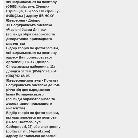
які надсилаються на поштову
(04053, Київ, вул. Січових
Стрільців, 1-5) або електронну (
dv56@i.ua
) адресу ДВ НСХУ
8)вересень - Дніпро
ХІІ Всеукраїнська виставка
«Чарівні барви Дніпра»
(всі види образотворчого та
декоративно-прикладного
мистецтва)
Відбір творів по фотографіям,
які надсилаються на поштову
адресу Дніпропетровської
організації НСХУ (Дніпро,
Січеславська набережна, 11)
Довідки за тел.:(056)778-18-54;
(056)742-68-05
9)вересень-жовтень - Полтава
Всеукраїнська виставка до 250-
річчя від дня народження
Івана Котляревського
(всі види образотворчого та
декоративно-прикладного
мистецтва)
Відбір творів по фотографіям,
які надсилаються на поштову
(06320, Полтава, вул.
Соборності, 27) або електронну
(
poltava.nshu@gmail.com
)
адресу Полтавської обласної