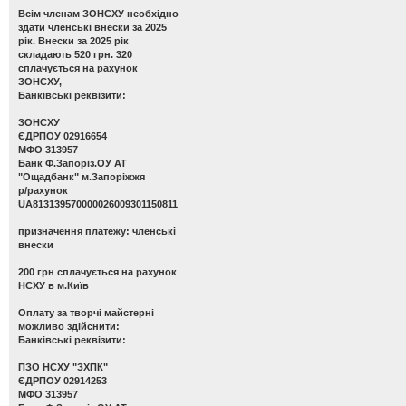
Всім членам ЗОНСХУ необхідно
здати членські внески за 2025
рік. Внески за 2025 рік
складають 520 грн. 320
сплачується на рахунок
ЗОНСХУ,
Банківські реквізити:
ЗОНСХУ
ЄДРПОУ 02916654
МФО 313957
Банк Ф.Запоріз.ОУ АТ
"Ощадбанк" м.Запоріжжя
р/рахунок
UA813139570000026009301150811
призначення платежу: членські
внески
200 грн сплачується на рахунок
НСХУ в м.Київ
Оплату за творчі майстерні
можливо здійснити:
Банківські реквізити:
ПЗО НСХУ "ЗХПК"
ЄДРПОУ 02914253
МФО 313957