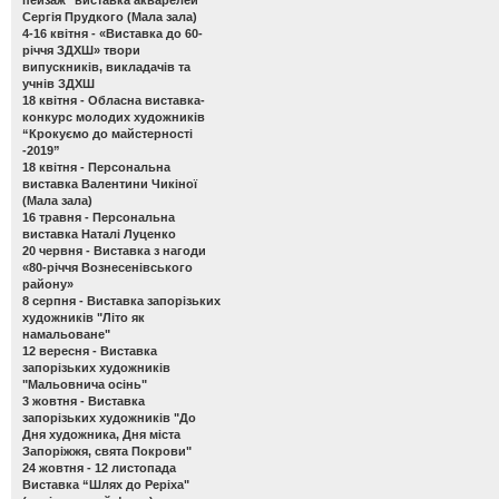
Сергія Прудкого (Мала зала)
4-16 квітня -
«Виставка до 60-
річчя ЗДХШ» твори
випускників, викладачів та
учнів ЗДХШ
18 квітня -
Обласна виставка-
конкурс молодих художників
“Крокуємо до майстерності
-2019”
18 квітня -
Персональна
виставка Валентини Чикіної
(Мала зала)
16 травня -
Персональна
виставка Наталі Луценко
20 червня -
Виставка з нагоди
«80-річчя Вознесенівського
району»
8 серпня -
Виставка запорізьких
художників "Літо як
намальоване"
12 вересня -
Виставка
запорізьких художників
"Мальовнича осінь"
3 жовтня -
Виставка
запорізьких художників "До
Дня художника, Дня міста
Запоріжжя, свята Покрови"
24 жовтня - 12 листопада
Виставка “Шлях до Реріха"