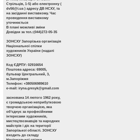
Стрільців, 1-5) або електронну (
dv56@i.ua
) адресу ДВ НСХУ, та
на засіданні виставкому. Час
проведення виставкому
уточнюється
В плані можливі зміни
Довідки за тел.:(044)272-05-35
ЗОНСХУ
Запорізька організація
Національної спілки
художників України (надалі
ЗОНСХУ)
Код ЄДРПУ: 02916654
Поштова адреса: 69005,
бульвар Центральний, 3,
м.Запоріжжя
Телефон: +380506989610
e-mail:
iryna.gresyk@gmail.com
заснована 14 лютого 1962 року,
є громадською неприбутковою
творчою організацією, яка
об’єднує за професійними
інтересами художників,
мистецтвознавців та народних
майстрів і діє на території
Запорізької області. ЗОНСХУ
входить до складу
Національної спілки