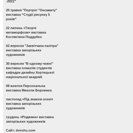
-2021”
20 травня "Портрет "Оксамиту"
виставка “Студії рисунку 5
років”
22 липень «Творчі
метаморфози» виставка
Костянтина Поддубко
02 вересня "Заквітчана палітра"
виставка запорізьких
художників
30 вересня "В одному човні"
виставка плакатів студентів
кафедри дизайну Хортицької
національної академії
08 жовтня Персональна
виставка Миколи Боровика
листопад «Під знаком осені»
виставка запорізьких
художників
грудень «Різдвяна» виставка
запорізьких художників
Сайт: dvnshu.com