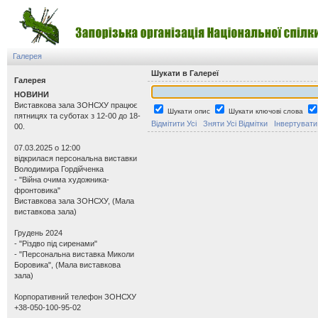
Галерея
Шукати в Галереї
Галерея
НОВИНИ
Виставкова зала ЗОНСХУ працює
Шукати опис
Шукати ключові слова
пятницях та суботах з 12-00 до 18-
Відмітити Усі
Зняти Усі Відмітки
Інвертувати
00.
07.03.2025 о 12:00
відкрилася персональна виставки
Володимира Гордійченка
- "Війна очима художника-
фронтовика"
Виставкова зала ЗОНСХУ, (Мала
виставкова зала)
Грудень 2024
- "Різдво під сиренами"
- "Персональна виставка Миколи
Боровика", (Мала виставкова
зала)
Корпоративний телефон ЗОНСХУ
+38-050-100-95-02