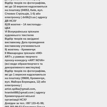
Відбір творів по фотографіям,
які до 10 вересня надсилаються
на поштову (04053, Київ, вул.
Січових Стрільців, 1-5) або
електронну (
dv56@i.ua
) адресу
ДВ НСХУ
8)28 жовтня – 14 листопада -
ЦБХ
VІ Всеукраїнська трієнале
художнього текстилю
Відбір творів на засіданні
виставкому. Дата проведення
виставкому уточнююється
9) жовтень - Кременчук
ІІ Міжнародна трієнале «НЮ-
АRТ», у рамках творчого
проєку-конкурсу «ART NOVA»
(всі види образотворчого та
декоративного мистецтва)
Відбір творів по фотографіям,
які до 1 вересня надсилаються
на поштову (39600, Кременчук,
вул. Майора Борищака, 12) або
електронну (
artist.spilka@gmail.com
,
hraniteli88@gmail.com
) адресу
Кременчуцької міської
організації НСХУ
Довідки за тел.: 097 133-41-99;
066 355-99-53 (Гриценко Ольга