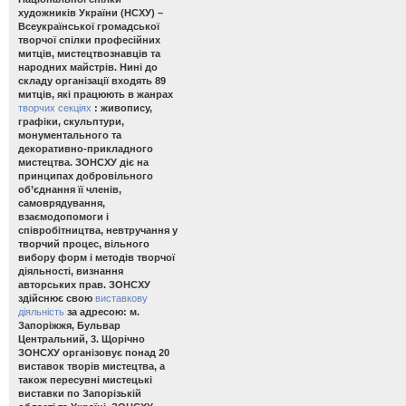
художників України (НСХУ) –
Всеукраїнської громадської
творчої спілки професійних
митців, мистецтвознавців та
народних майстрів. Нині до
складу організації входять 89
митців, які працюють в жанрах
творчих секціях
: живопису,
графіки, скульптури,
монументального та
декоративно-прикладного
мистецтва. ЗОНСХУ діє на
принципах добровільного
об’єднання її членів,
самоврядування,
взаємодопомоги і
співробітництва, невтручання у
творчий процес, вільного
вибору форм і методів творчої
діяльності, визнання
авторських прав. ЗОНСХУ
здійснює свою
виставкову
діяльність
за адресою: м.
Запоріжжя, Бульвар
Центральний, 3. Щорічно
ЗОНСХУ організовує понад 20
виставок творів мистецтва, а
також пересувні мистецькі
виставки по Запорізькій