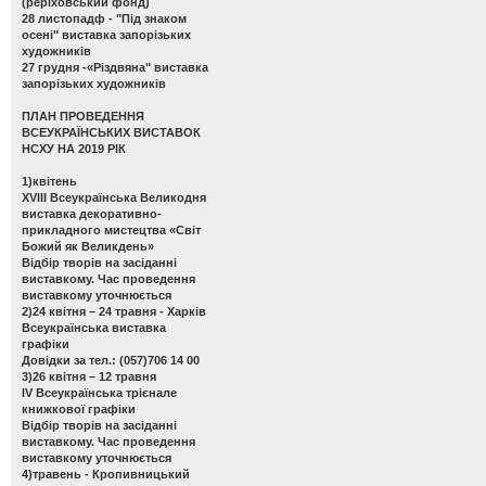
(реріховський фонд)
28 листопадф -
"Під знаком
осені" виставка запорізьких
художників
27 грудня -
«Різдвяна" виставка
запорізьких художників
ПЛАН ПРОВЕДЕННЯ
ВСЕУКРАЇНСЬКИХ ВИСТАВОК
НСХУ НА 2019 РІК
1)квітень
ХVІІІ Всеукраїнська Великодня
виставка декоративно-
прикладного мистецтва «Світ
Божий як Великдень»
Відбір творів на засіданні
виставкому. Час проведення
виставкому уточнюється
2)24 квітня – 24 травня - Харків
Всеукраїнська виставка
графіки
Довідки за тел.: (057)706 14 00
3)26 квітня – 12 травня
ІV Всеукраїнська трієнале
книжкової графіки
Відбір творів на засіданні
виставкому. Час проведення
виставкому уточнюється
4)травень - Кропивницький