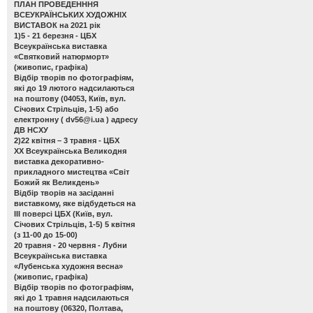
ПЛАН ПРОВЕДЕНННЯ
ВСЕУКРАЇНСЬКИХ ХУДОЖНІХ
ВИСТАВОК на 2021 рік
1)5 - 21 березня - ЦБХ
Всеукраїнська виставка
«Святковий натюрморт»
(живопис, графіка)
Відбір творів по фотографіям,
які до 19 лютого надсилаються
на поштову (04053, Київ, вул.
Січових Стрільців, 1-5) або
електронну (
dv56@i.ua
) адресу
ДВ НСХУ
2)22 квітня – 3 травня - ЦБХ
ХХ Всеукраїнська Великодня
виставка декоративно-
прикладного мистецтва «Світ
Божий як Великдень»
Відбір творів на засіданні
виставкому, яке відбудеться на
ІІІ поверсі ЦБХ (Київ, вул.
Січових Стрільців, 1-5) 5 квітня
(з 11-00 до 15-00)
20 травня - 20 червня - Лубни
Всеукраїнська виставка
«Лубенська художня весна»
(живопис, графіка)
Відбір творів по фотографіям,
які до 1 травня надсилаються
на поштову (06320, Полтава,