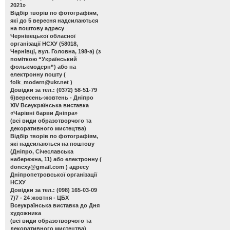
2021»
Відбір творів по фотографіям,
які до 5 вересня надсилаються
на поштову адресу
Чернівецької обласної
організації НСХУ (58018,
Чернівці, вул. Головна, 198-а) (з
поміткою “Український
фолькмодерн”) або на
електронну пошту (
folk_modern@ukr.net
)
Довідки за тел.: (0372) 58-51-79
6)вересень-жовтень - Дніпро
ХІV Всеукраїнська виставка
«Чарівні барви Дніпра»
(всі види образотворчого та
декоративного мистецтва)
Відбір творів по фотографіям,
які надсилаються на поштову
(Дніпро, Січеславська
набережна, 11) або електронну (
doncxy@gmail.com
) адресу
Дніпропетровської організації
НСХУ
Довідки за тел.: (098) 165-03-09
7)7 - 24 жовтня - ЦБХ
Всеукраїнська виставка до Дня
художника
(всі види образотворчого та
декоративного мистецтва)