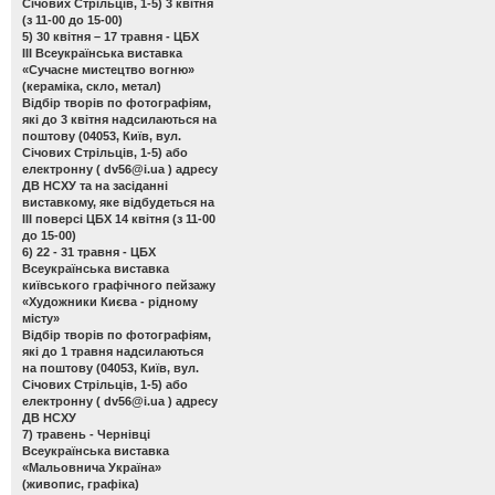
Січових Стрільців, 1-5) 3 квітня
(з 11-00 до 15-00)
5) 30 квітня – 17 травня - ЦБХ
ІІІ Всеукраїнська виставка
«Сучасне мистецтво вогню»
(кераміка, скло, метал)
Відбір творів по фотографіям,
які до 3 квітня надсилаються на
поштову (04053, Київ, вул.
Січових Стрільців, 1-5) або
електронну (
dv56@i.ua
) адресу
ДВ НСХУ та на засіданні
виставкому, яке відбудеться на
ІІІ поверсі ЦБХ 14 квітня (з 11-00
до 15-00)
6) 22 - 31 травня - ЦБХ
Всеукраїнська виставка
київського графічного пейзажу
«Художники Києва - рідному
місту»
Відбір творів по фотографіям,
які до 1 травня надсилаються
на поштову (04053, Київ, вул.
Січових Стрільців, 1-5) або
електронну (
dv56@i.ua
) адресу
ДВ НСХУ
7) травень - Чернівці
Всеукраїнська виставка
«Мальовнича Україна»
(живопис, графіка)