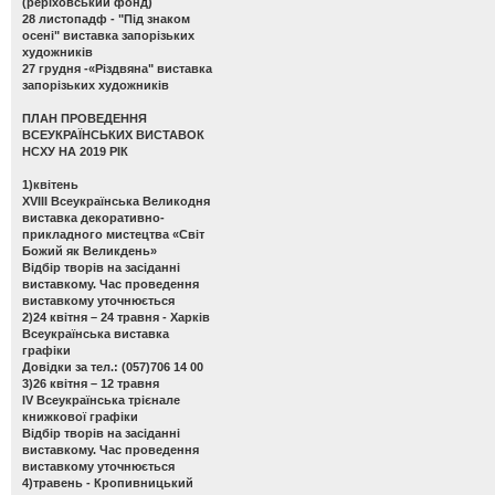
(реріховський фонд)
28 листопадф -
"Під знаком
осені" виставка запорізьких
художників
27 грудня -
«Різдвяна" виставка
запорізьких художників
ПЛАН ПРОВЕДЕННЯ
ВСЕУКРАЇНСЬКИХ ВИСТАВОК
НСХУ НА 2019 РІК
1)квітень
ХVІІІ Всеукраїнська Великодня
виставка декоративно-
прикладного мистецтва «Світ
Божий як Великдень»
Відбір творів на засіданні
виставкому. Час проведення
виставкому уточнюється
2)24 квітня – 24 травня - Харків
Всеукраїнська виставка
графіки
Довідки за тел.: (057)706 14 00
3)26 квітня – 12 травня
ІV Всеукраїнська трієнале
книжкової графіки
Відбір творів на засіданні
виставкому. Час проведення
виставкому уточнюється
4)травень - Кропивницький