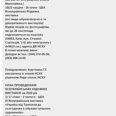
Миколаївна )
10)22 грудня - 16 січня - ЦБХ
Всеукраїнська Різдвяна
виставка
(всі види образотворчого та
декоративного мистецтва)
Відбір творів по фотографіям,
які до 26 листопада
надсилаються на поштову
(04053, Київ, вул. Січових
Стрільців, 1-5) або електронну (
dv56@i.ua
) адресу ДВ НСХУ
В плані можливі зміни
Довідки за тел.: (044) 272-05-35;
(063) 268-14-50
Повідомляємо: Кургіняна Г.Т.
виключено в членів НСХУ
рішенням Ради спілок НСХУ
ПЛАН ПРОВЕДЕНННЯ
ВСЕУКРАЇНСЬКИХ ХУДОЖНІХ
ВИСТАВОК на 2020 рік
1) 17 січня – 2 лютого - ЦБХ
ІХ Всеукраїнська виставка
«Україна від Трипілля до
сьогодення в образах сучасних
художників»