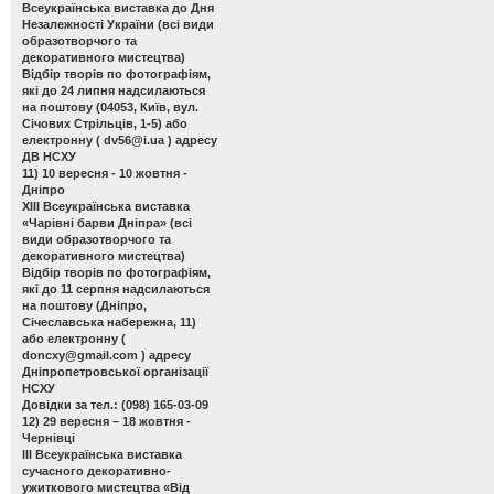
Всеукраїнська виставка до Дня
Незалежності України
(всі види
образотворчого та
декоративного мистецтва)
Відбір творів по фотографіям,
які до 24 липня надсилаються
на поштову (04053, Київ, вул.
Січових Стрільців, 1-5) або
електронну (
dv56@i.ua
) адресу
ДВ НСХУ
11) 10 вересня - 10 жовтня -
Дніпро
ХІІІ Всеукраїнська виставка
«Чарівні барви Дніпра»
(всі
види образотворчого та
декоративного мистецтва)
Відбір творів по фотографіям,
які до 11 серпня надсилаються
на поштову (Дніпро,
Січеславська набережна, 11)
або електронну (
doncxy@gmail.com
) адресу
Дніпропетровської організації
НСХУ
Довідки за тел.: (098) 165-03-09
12) 29 вересня – 18 жовтня -
Чернівці
ІІІ Всеукраїнська виставка
сучасного декоративно-
ужиткового мистецтва «Від