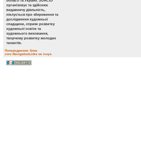
області та Україні. ЗОНСХУ
організовує та здійснює
видавничу діяльність,
піклується про збереження та
дослідження художньої
спадщини, сприяє розвитку
художньої освіти та
художнього виховання,
творчому розвитку молодих
талантів.
Попередження: блок
core.NavigationLinks не існує.