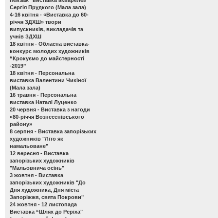
Сергія Прудкого (Мала зала)
4-16 квітня -
«Виставка до 60-
річчя ЗДХШ» твори
випускників, викладачів та
учнів ЗДХШ
18 квітня -
Обласна виставка-
конкурс молодих художників
“Крокуємо до майстерності
-2019”
18 квітня -
Персональна
виставка Валентини Чикіної
(Мала зала)
16 травня -
Персональна
виставка Наталі Луценко
20 червня -
Виставка з нагоди
«80-річчя Вознесенівського
району»
8 серпня -
Виставка запорізьких
художників "Літо як
намальоване"
12 вересня -
Виставка
запорізьких художників
"Мальовнича осінь"
3 жовтня -
Виставка
запорізьких художників "До
Дня художника, Дня міста
Запоріжжя, свята Покрови"
24 жовтня - 12 листопада
Виставка “Шлях до Реріха"