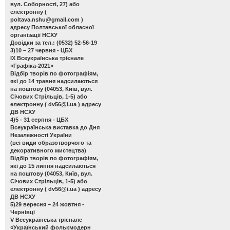
вул. Соборності, 27) або
електронну (
poltava.nshu@gmail.com
)
адресу Полтавської обласної
організації НСХУ
Довідки за тел.: (0532) 52-56-19
3)10 – 27 червня - ЦБХ
ІХ Всеукраїнська трієнале
«Графіка-2021»
Відбір творів по фотографіям,
які до 14 травня надсилаються
на поштову (04053, Київ, вул.
Січових Стрільців, 1-5) або
електронну (
dv56@i.ua
) адресу
ДВ НСХУ
4)5 - 31 серпня - ЦБХ
Всеукраїнська виставка до Дня
Незалежності України
(всі види образотворчого та
декоративного мистецтва)
Відбір творів по фотографіям,
які до 15 липня надсилаються
на поштову (04053, Київ, вул.
Січових Стрільців, 1-5) або
електронну (
dv56@i.ua
) адресу
ДВ НСХУ
5)29 вересня – 24 жовтня -
Чернівці
V Всеукраїнська трієнале
«Український фолькмодерн