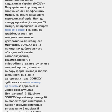
художників України (НСХУ) –
Всеукраїнської громадської
творчої спілки професійних
митців, мистецтвознавців та
народних майстрів. Нині до
складу організації входять 89
митців, які працюють в жанрах
творчих секціях
: живопису,
графіки, скульптури,
монументального та
декоративно-прикладного
мистецтва. ЗОНСХУ діє на
принципах добровільного
об’єднання її членів,
самоврядування,
взаємодопомоги і
співробітництва, невтручання у
творчий процес, вільного
вибору форм і методів творчої
діяльності, визнання
авторських прав. ЗОНСХУ
здійснює свою
виставкову
діяльність
за адресою: м.
Запоріжжя, Бульвар
Центральний, 3. Щорічно
ЗОНСХУ організовує понад 20
виставок творів мистецтва, а
також пересувні мистецькі
виставки по Запорізькій