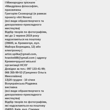
І Міжнародна трієнале
«Мандрівна філософія»,
присвячена
Григорію Сковороді (в рамках
проекту «Art Nova»)
(всі види образотворчого та
декоративно-прикладного
мистецтва)
Відбір творів по фотографіям,
які до 1 червня 2019 року
надсилаються на поштову
(39600, м. Кременчук, вул.
Майора Борищака, 12) або
електронну (
artist.spilka@gmail.com
,
hraniteli88@gmail.com
) адресу
Кременчуцької міської
організації НСХУ
Довідки за тел.: 097 133-41-99;
066 355-99-53 (Гриценко Ольга
Миколаївна)
13)20 грудня - 10 січня
Всеукраїнська Різдвяна
виставка
(всі види образотворчого та
декоративно-прикладного
мистецтва)
Відбір творів по фотографіям,
які надсилаються на поштову
(04053, Київ, вул. Січових