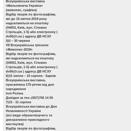
Всеукраїнська виставка
«Мальовнича Україна»
(живопис, графіка)
Відбір творів по фотографіям,
які до 15 квітня 2019 року
надсилаються на поштову
(04053, Київ, вул. Січових
Стрільців, 1-5) або електронну (
dv56@i.ua
) адресу ДВ НСХУ
5)5 – 30 червня
VІІ Всеукраїнська трієнале
«Живопис-2019»
Відбір творів по фотографіям,
які надсилаються на поштову
(04053, Київ, вул. Січових
Стрільців, 1-5) або електронну (
dv56@i.ua
) адресу ДВ НСХУ
6)15 липня – 10 серпня - Харків
Всеукраїнська виставка,
присвячена 175-річчю від дня
народження
Іллі Рєпіна
Довідки за тел.:(057)706 14 00
7)15 - 31 серпня
Всеукраїнська виставка до Дня
Незалежності України
(всі види образотворчого та
декоративно-прикладного
мистецтва)
Відбір творів по фотографіям,