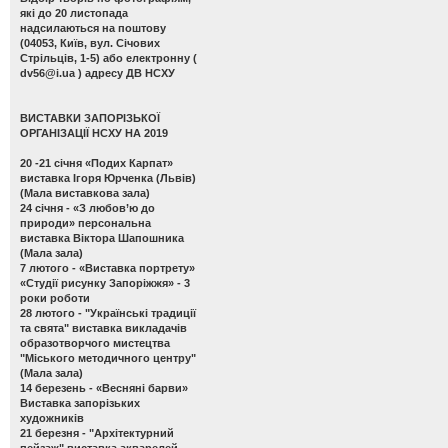
які до 20 листопада
надсилаються на поштову
(04053, Київ, вул. Січових
Стрільців, 1-5) або електронну (
dv56@i.ua
) адресу ДВ НСХУ
ВИСТАВКИ ЗАПОРІЗЬКОЇ
ОРГАНІЗАЦІЇ НСХУ НА 2019
20 -21 січня
«Подих Карпат»
виставка Ігоря Юрченка (Львів)
(Мала виставкова зала)
24 січня -
«З любов’ю до
природи» персональна
виставка Віктора Шапошника
(Мала зала)
7 лютого -
«Виставка портрету»
«Студії рисунку Запоріжжя» - 3
роки роботи
28 лютого -
"Українські традиції
та свята" виставка викладачів
образотворчого мистецтва
"Міського методичного центру"
(Мала зала)
14 березень -
«Весняні барви»
Виставка запорізьких
художників
21 березня -
"Архітектурний
пейзаж" виставка акварелей