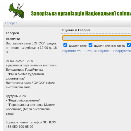
Галерея
Шукати в Галереї
Галерея
НОВИНИ
Виставкова зала ЗОНСХУ працює
Шукати опис
Шукати ключові слова
пятницях та суботах з 12-00 до 18-
Відмітити Усі
Зняти Усі Відмітки
Інвертувати
00.
07.03.2025 о 12:00
відкрилася персональна виставки
Володимира Гордійченка
- "Війна очима художника-
фронтовика"
Виставкова зала ЗОНСХУ, (Мала
виставкова зала)
Грудень 2024
- "Різдво під сиренами"
- "Персональна виставка Миколи
Боровика", (Мала виставкова
зала)
Корпоративний телефон ЗОНСХУ
+38-050-100-95-02