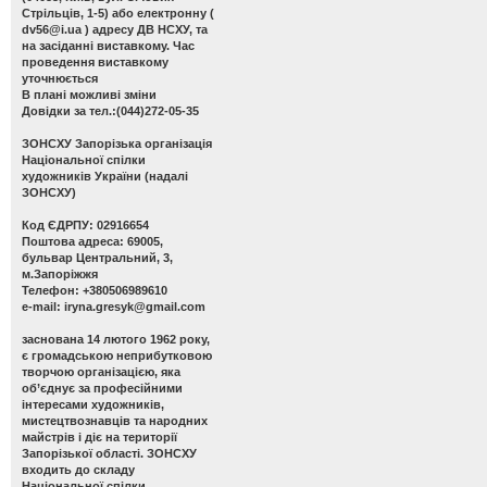
Стрільців, 1-5) або електронну (
dv56@i.ua
) адресу ДВ НСХУ, та
на засіданні виставкому. Час
проведення виставкому
уточнюється
В плані можливі зміни
Довідки за тел.:(044)272-05-35
ЗОНСХУ
Запорізька організація
Національної спілки
художників України (надалі
ЗОНСХУ)
Код ЄДРПУ: 02916654
Поштова адреса: 69005,
бульвар Центральний, 3,
м.Запоріжжя
Телефон: +380506989610
e-mail:
iryna.gresyk@gmail.com
заснована 14 лютого 1962 року,
є громадською неприбутковою
творчою організацією, яка
об’єднує за професійними
інтересами художників,
мистецтвознавців та народних
майстрів і діє на території
Запорізької області. ЗОНСХУ
входить до складу
Національної спілки