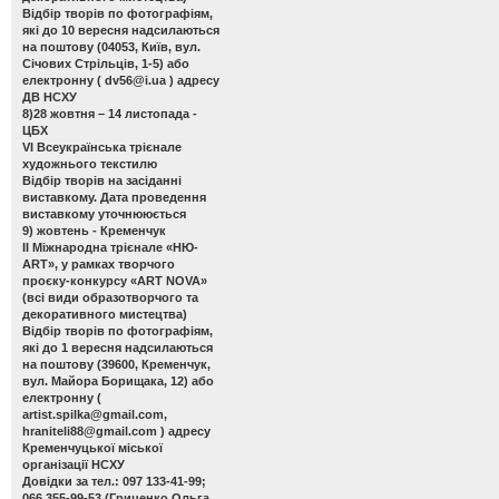
Відбір творів по фотографіям,
які до 10 вересня надсилаються
на поштову (04053, Київ, вул.
Січових Стрільців, 1-5) або
електронну (
dv56@i.ua
) адресу
ДВ НСХУ
8)28 жовтня – 14 листопада -
ЦБХ
VІ Всеукраїнська трієнале
художнього текстилю
Відбір творів на засіданні
виставкому. Дата проведення
виставкому уточнююється
9) жовтень - Кременчук
ІІ Міжнародна трієнале «НЮ-
АRТ», у рамках творчого
проєку-конкурсу «ART NOVA»
(всі види образотворчого та
декоративного мистецтва)
Відбір творів по фотографіям,
які до 1 вересня надсилаються
на поштову (39600, Кременчук,
вул. Майора Борищака, 12) або
електронну (
artist.spilka@gmail.com
,
hraniteli88@gmail.com
) адресу
Кременчуцької міської
організації НСХУ
Довідки за тел.: 097 133-41-99;
066 355-99-53 (Гриценко Ольга