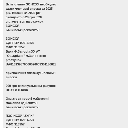
Всім членам ЗОНСХУ необхідно
здати членські внески за 2025
рік. Внески за 2025 рік
складають 520 грн. 320
сплачується на рахунок
ЗОНСХУ,
Банківські реквізити:
ЗОНСХУ
ЄДРПОУ 02916654
МФО 313957
Банк Ф.Запоріз.ОУ АТ
"Ощадбанк" м.Запоріжжя
р/рахунок
UA813139570000026009301150811
призначення платежу: членські
внески
200 грн сплачується на рахунок
НСХУ в м.Київ
Оплату за творчі майстерні
можливо здійснити:
Банківські реквізити:
ПЗО НСХУ "ЗХПК"
ЄДРПОУ 02914253
МФО 313957