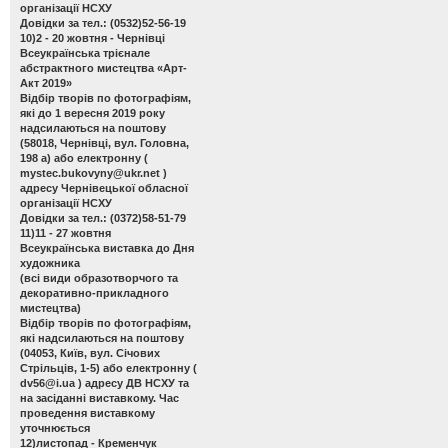
організації НСХУ
Довідки за тел.: (0532)52-56-19
10)2 - 20 жовтня - Чернівці
Всеукраїнська трієнале
абстрактного мистецтва «Арт-
Акт 2019»
Відбір творів по фотографіям,
які до 1 вересня 2019 року
надсилаються на поштову
(58018, Чернівці, вул. Головна,
198 а) або електронну (
mystec.bukovyny@ukr.net
)
адресу Чернівецької обласної
організації НСХУ
Довідки за тел.: (0372)58-51-79
11)11 - 27 жовтня
Всеукраїнська виставка до Дня
художника
(всі види образотворчого та
декоративно-прикладного
мистецтва)
Відбір творів по фотографіям,
які надсилаються на поштову
(04053, Київ, вул. Січових
Стрільців, 1-5) або електронну (
dv56@i.ua
) адресу ДВ НСХУ та
на засіданні виставкому. Час
проведення виставкому
уточнюється
12)листопад - Кременчук