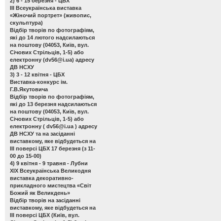
2) 6 - 15 березня - ЦБХ
ІІІ Всеукраїнська виставка
«Жіночий портрет»
(живопис,
скульптура)
Відбір творів по фотографіям,
які до 14 лютого надсилаються
на поштову (04053, Київ, вул.
Січових Стрільців, 1-5) або
електронну (
dv56@i.ua
) адресу
ДВ НСХУ
3) 3 - 12 квітня - ЦБХ
Виставка-конкурс ім.
Г.В.Якутовича
Відбір творів по фотографіям,
які до 13 березня надсилаються
на поштову (04053, Київ, вул.
Січових Стрільців, 1-5) або
електронну (
dv56@i.ua
) адресу
ДВ НСХУ та на засіданні
виставкому, яке відбудеться на
ІІІ поверсі ЦБХ 17 березня (з 11-
00 до 15-00)
4) 9 квітня - 9 травня - Лубни
ХІХ Всеукраїнська Великодня
виставка декоративно-
прикладного мистецтва «Світ
Божий як Великдень»
Відбір творів на засіданні
виставкому, яке відбудеться на
ІІІ поверсі ЦБХ (Київ, вул.