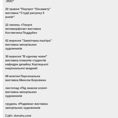
-2021”
20 травня "Портрет "Оксамиту"
виставка “Студії рисунку 5
років”
22 липень «Творчі
метаморфози» виставка
Костянтина Поддубко
02 вересня "Заквітчана палітра"
виставка запорізьких
художників
30 вересня "В одному човні"
виставка плакатів студентів
кафедри дизайну Хортицької
національної академії
08 жовтня Персональна
виставка Миколи Боровика
листопад «Під знаком осені»
виставка запорізьких
художників
грудень «Різдвяна» виставка
запорізьких художників
Сайт: dvnshu.com