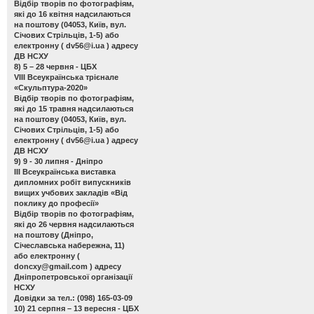
Відбір творів по фотографіям,
які до 16 квітня надсилаються
на поштову (04053, Київ, вул.
Січових Стрільців, 1-5) або
електронну (
dv56@i.ua
) адресу
ДВ НСХУ
8) 5 – 28 червня - ЦБХ
VIII Всеукраїнська трієнале
«Скульптура-2020»
Відбір творів по фотографіям,
які до 15 травня надсилаються
на поштову (04053, Київ, вул.
Січових Стрільців, 1-5) або
електронну (
dv56@i.ua
) адресу
ДВ НСХУ
9) 9 - 30 липня - Дніпро
ІІІ Всеукраїнська виставка
дипломних робіт випускників
вищих учбових закладів «Від
поклику до професії»
Відбір творів по фотографіям,
які до 26 червня надсилаються
на поштову (Дніпро,
Січеславська набережна, 11)
або електронну (
doncxy@gmail.com
) адресу
Дніпропетровської організації
НСХУ
Довідки за тел.: (098) 165-03-09
10) 21 серпня – 13 вересня - ЦБХ