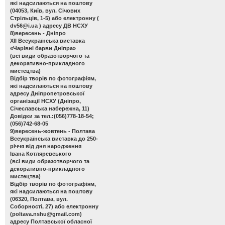
які надсилаються на поштову
(04053, Київ, вул. Січових
Стрільців, 1-5) або електронну (
dv56@i.ua
) адресу ДВ НСХУ
8)вересень - Дніпро
ХІІ Всеукраїнська виставка
«Чарівні барви Дніпра»
(всі види образотворчого та
декоративно-прикладного
мистецтва)
Відбір творів по фотографіям,
які надсилаються на поштову
адресу Дніпропетровської
організації НСХУ (Дніпро,
Січеславська набережна, 11)
Довідки за тел.:(056)778-18-54;
(056)742-68-05
9)вересень-жовтень - Полтава
Всеукраїнська виставка до 250-
річчя від дня народження
Івана Котляревського
(всі види образотворчого та
декоративно-прикладного
мистецтва)
Відбір творів по фотографіям,
які надсилаються на поштову
(06320, Полтава, вул.
Соборності, 27) або електронну
(
poltava.nshu@gmail.com
)
адресу Полтавської обласної