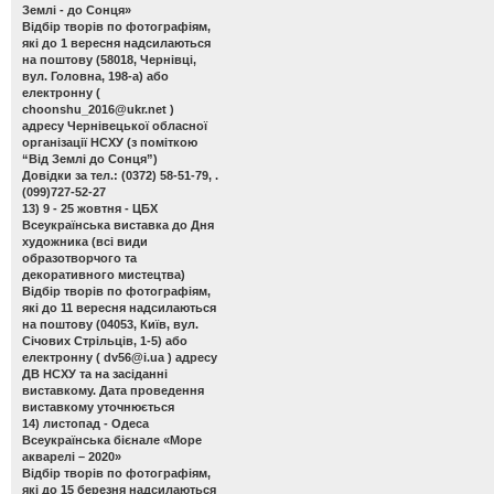
Землі - до Сонця»
Відбір творів по фотографіям,
які до 1 вересня надсилаються
на поштову (58018, Чернівці,
вул. Головна, 198-а) або
електронну (
choonshu_2016@ukr.net
)
адресу Чернівецької обласної
організації НСХУ (з поміткою
“Від Землі до Сонця”)
Довідки за тел.: (0372) 58-51-79, .
(099)727-52-27
13) 9 - 25 жовтня - ЦБХ
Всеукраїнська виставка до Дня
художника
(всі види
образотворчого та
декоративного мистецтва)
Відбір творів по фотографіям,
які до 11 вересня надсилаються
на поштову (04053, Київ, вул.
Січових Стрільців, 1-5) або
електронну (
dv56@i.ua
) адресу
ДВ НСХУ та на засіданні
виставкому. Дата проведення
виставкому уточнюється
14) листопад - Одеса
Всеукраїнська бієнале «Море
акварелі – 2020»
Відбір творів по фотографіям,
які до 15 березня надсилаються