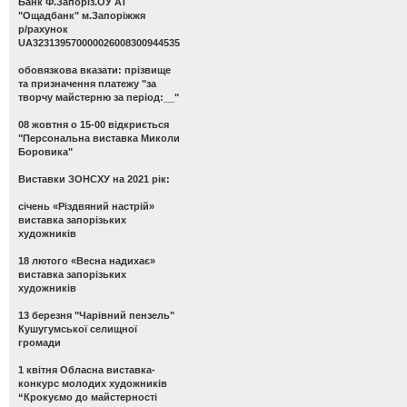
Банк Ф.Запоріз.ОУ АТ
"Ощадбанк" м.Запоріжжя
р/рахунок
UA323139570000026008300944535
обовязкова вказати: прізвище
та призначення платежу "за
творчу майстерню за період:__"
08 жовтня о 15-00 відкриється
"Персональна виставка Миколи
Боровика"
Виставки ЗОНСХУ на 2021 рік:
січень «Різдвяний настрій»
виставка запорізьких
художників
18 лютого «Весна надихає»
виставка запорізьких
художників
13 березня "Чарівний пензель"
Кушугумської селищної
громади
1 квітня Обласна виставка-
конкурс молодих художників
“Крокуємо до майстерності