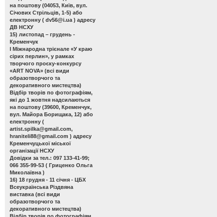
на поштову (04053, Київ, вул.
Січових Стрільців, 1-5) або
електронну (
dv56@i.ua
) адресу
ДВ НСХУ
15) листопад – грудень -
Кременчук
І Міжнародна трієнале «У краю
сірих перлин»
, у рамках
творчого проєку-конкурсу
«ART NOVA» (всі види
образотворчого та
декоративного мистецтва)
Відбір творів по фотографіям,
які до 1 жовтня надсилаються
на поштову (39600, Кременчук,
вул. Майора Борищака, 12) або
електронну (
artist.spilka@gmail.com
,
hraniteli88@gmail.com
) адресу
Кременчуцької міської
організації НСХУ
Довідки за тел.: 097 133-41-99;
066 355-99-53 ( Гриценко Ольга
Миколаївна )
16) 18 грудня - 11 січня - ЦБХ
Всеукраїнська Різдвяна
виставка
(всі види
образотворчого та
декоративного мистецтва)
Відбір творів по фотографіям,