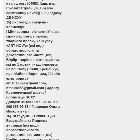
на поштову (04053, Київ, вул.
Січових Стрільців, 1-5) або
електронну (
dv56@i.ua
) адресу
ДВ НСХУ
15) листопад – грудень -
Кременчук
І Міжнародна трієнале «У краю
сірих перлин»
, у рамках
творчого проєку-конкурсу
«ART NOVA» (всі види
образотворчого та
декоративного мистецтва)
Відбір творів по фотографіям,
які до 1 жовтня надсилаються
на поштову (39600, Кременчук,
вул. Майора Борищака, 12) або
електронну (
artist.spilka@gmail.com
,
hraniteli88@gmail.com
) адресу
Кременчуцької міської
організації НСХУ
Довідки за тел.: 097 133-41-99;
066 355-99-53 ( Гриценко Ольга
Миколаївна )
16) 18 грудня - 11 січня - ЦБХ
Всеукраїнська Різдвяна
виставка
(всі види
образотворчого та
декоративного мистецтва)
Відбір творів по фотографіям,