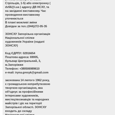
Стрільців, 1-5) або електронну (
dv56@i.ua
) адресу ДВ НСХУ, та
на засіданні виставкому. Час
проведення виставкому
уточнюється
В плані можливі зміни
Довідки за тел.:(044)272-05-35
ЗОНСХУ
Запорізька організація
Національної спілки
художників України (надалі
ЗОНСХУ)
Код ЄДРПУ: 02916654
Поштова адреса: 69005,
бульвар Центральний, 3,
м.Запоріжжя
Телефон: +380506989610
e-mail:
iryna.gresyk@gmail.com
заснована 14 лютого 1962 року,
є громадською неприбутковою
творчою організацією, яка
об’єднує за професійними
інтересами художників,
мистецтвознавців та народних
майстрів і діє на території
Запорізької області. ЗОНСХУ
входить до складу
Національної спілки