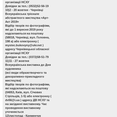
організації НСХУ
Довідки за тел.: (0532)52-56-19
10)2 - 20 жовтня - Чернівці
Всеукраїнська трієнале
абстрактного мистецтва «Арт-
Акт 2019»
Відбір творів по фотографіям,
які до 1 вересня 2019 року
надсилаються на поштову
(58018, Чернівці, вул. Головна,
198 а) або електронну (
mystec.bukovyny@ukr.net
)
адресу Чернівецької обласної
організації НСХУ
Довідки за тел.: (0372)58-51-79
11)11 - 27 жовтня
Всеукраїнська виставка до Дня
художника
(всі види образотворчого та
декоративно-прикладного
мистецтва)
Відбір творів по фотографіям,
які надсилаються на поштову
(04053, Київ, вул. Січових
Стрільців, 1-5) або електронну (
dv56@i.ua
) адресу ДВ НСХУ та
на засіданні виставкому. Час
проведення виставкому
уточнюється
12)листопад - Кременчук