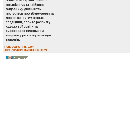
області та Україні. ЗОНСХУ
організовує та здійснює
видавничу діяльність,
піклується про збереження та
дослідження художньої
спадщини, сприяє розвитку
художньої освіти та
художнього виховання,
творчому розвитку молодих
талантів.
Попередження: блок
core.NavigationLinks не існує.