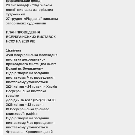
(реріховський фонд)
28 листопадф -
"Під знаком
осені" виставка запорізьких
художників
27 грудня -
«Різдвяна" виставка
запорізьких художників
ПЛАН ПРОВЕДЕННЯ
ВСЕУКРАЇНСЬКИХ ВИСТАВОК
НСХУ НА 2019 РІК
1)квітень
ХVІІІ Всеукраїнська Великодня
виставка декоративно-
прикладного мистецтва «Світ
Божий як Великдень»
Відбір творів на засіданні
виставкому. Час проведення
виставкому уточнюється
2)24 квітня – 24 травня - Харків
Всеукраїнська виставка
графіки
Довідки за тел.: (057)706 14 00
3)26 квітня – 12 травня
ІV Всеукраїнська трієнале
книжкової графіки
Відбір творів на засіданні
виставкому. Час проведення
виставкому уточнюється
4)травень - Кропивницький