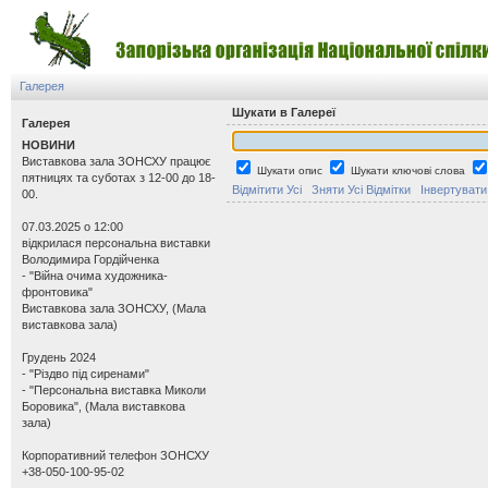
Галерея
Шукати в Галереї
Галерея
НОВИНИ
Виставкова зала ЗОНСХУ працює
Шукати опис
Шукати ключові слова
пятницях та суботах з 12-00 до 18-
Відмітити Усі
Зняти Усі Відмітки
Інвертувати
00.
07.03.2025 о 12:00
відкрилася персональна виставки
Володимира Гордійченка
- "Війна очима художника-
фронтовика"
Виставкова зала ЗОНСХУ, (Мала
виставкова зала)
Грудень 2024
- "Різдво під сиренами"
- "Персональна виставка Миколи
Боровика", (Мала виставкова
зала)
Корпоративний телефон ЗОНСХУ
+38-050-100-95-02