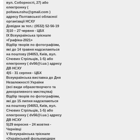
вул. Соборності, 27) або
електронну (
poltava.nshu@gmail.com
)
адресу Полтавської обласної
організації НСХУ
Довідки за тел.: (0532) 52-56-19
3)10 – 27 червня - ЦБХ
ІХ Всеукраїнська трієнале
«Графіка-2021»
Відбір творів по фотографіям,
які до 14 травня надсилаються
на поштову (04053, Київ, вул.
Січових Стрільців, 1-5) або
електронну (
dv56@i.ua
) адресу
ДВ НСХУ
4)5 - 31 серпня - ЦБХ
Всеукраїнська виставка до Дня
Незалежності України
(всі види образотворчого та
декоративного мистецтва)
Відбір творів по фотографіям,
які до 15 липня надсилаються
на поштову (04053, Київ, вул.
Січових Стрільців, 1-5) або
електронну (
dv56@i.ua
) адресу
ДВ НСХУ
5)29 вересня – 24 жовтня -
Чернівці
V Всеукраїнська трієнале
«Український фолькмодерн