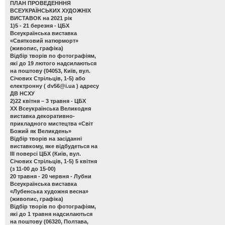
ПЛАН ПРОВЕДЕНННЯ
ВСЕУКРАЇНСЬКИХ ХУДОЖНІХ
ВИСТАВОК на 2021 рік
1)5 - 21 березня - ЦБХ
Всеукраїнська виставка
«Святковий натюрморт»
(живопис, графіка)
Відбір творів по фотографіям,
які до 19 лютого надсилаються
на поштову (04053, Київ, вул.
Січових Стрільців, 1-5) або
електронну (
dv56@i.ua
) адресу
ДВ НСХУ
2)22 квітня – 3 травня - ЦБХ
ХХ Всеукраїнська Великодня
виставка декоративно-
прикладного мистецтва «Світ
Божий як Великдень»
Відбір творів на засіданні
виставкому, яке відбудеться на
ІІІ поверсі ЦБХ (Київ, вул.
Січових Стрільців, 1-5) 5 квітня
(з 11-00 до 15-00)
20 травня - 20 червня - Лубни
Всеукраїнська виставка
«Лубенська художня весна»
(живопис, графіка)
Відбір творів по фотографіям,
які до 1 травня надсилаються
на поштову (06320, Полтава,