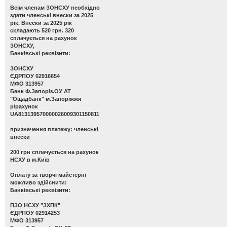
Всім членам ЗОНСХУ необхідно
здати членські внески за 2025
рік. Внески за 2025 рік
складають 520 грн. 320
сплачується на рахунок
ЗОНСХУ,
Банківські реквізити:
ЗОНСХУ
ЄДРПОУ 02916654
МФО 313957
Банк Ф.Запоріз.ОУ АТ
"Ощадбанк" м.Запоріжжя
р/рахунок
UA813139570000026009301150811
призначення платежу: членські
внески
200 грн сплачується на рахунок
НСХУ в м.Київ
Оплату за творчі майстерні
можливо здійснити:
Банківські реквізити:
ПЗО НСХУ "ЗХПК"
ЄДРПОУ 02914253
МФО 313957