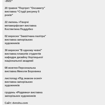
-2021”
20 травня "Портрет "Оксамиту"
виставка “Студії рисунку 5
років”
22 липень «Творчі
метаморфози» виставка
Костянтина Поддубко
02 вересня "Заквітчана палітра"
виставка запорізьких
художників
30 вересня "В одному човні"
виставка плакатів студентів
кафедри дизайну Хортицької
національної академії
08 жовтня Персональна
виставка Миколи Боровика
листопад «Під знаком осені»
виставка запорізьких
художників
грудень «Різдвяна» виставка
запорізьких художників
Сайт: dvnshu.com