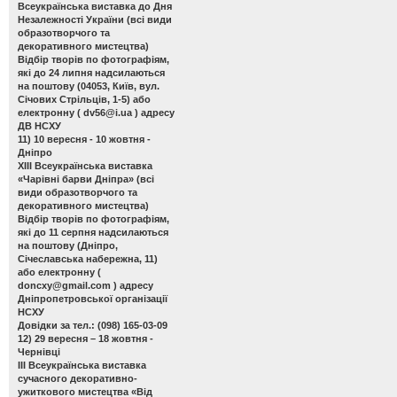
Всеукраїнська виставка до Дня
Незалежності України
(всі види
образотворчого та
декоративного мистецтва)
Відбір творів по фотографіям,
які до 24 липня надсилаються
на поштову (04053, Київ, вул.
Січових Стрільців, 1-5) або
електронну (
dv56@i.ua
) адресу
ДВ НСХУ
11) 10 вересня - 10 жовтня -
Дніпро
ХІІІ Всеукраїнська виставка
«Чарівні барви Дніпра»
(всі
види образотворчого та
декоративного мистецтва)
Відбір творів по фотографіям,
які до 11 серпня надсилаються
на поштову (Дніпро,
Січеславська набережна, 11)
або електронну (
doncxy@gmail.com
) адресу
Дніпропетровської організації
НСХУ
Довідки за тел.: (098) 165-03-09
12) 29 вересня – 18 жовтня -
Чернівці
ІІІ Всеукраїнська виставка
сучасного декоративно-
ужиткового мистецтва «Від