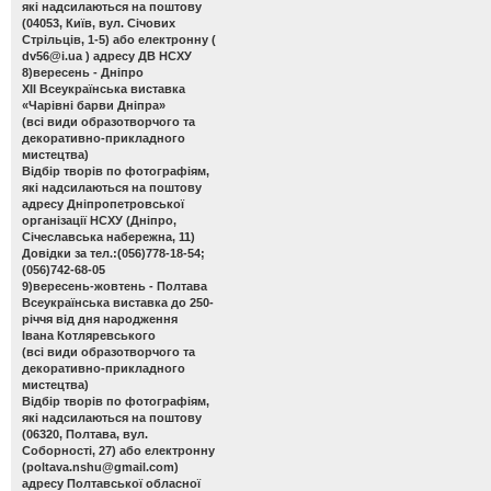
які надсилаються на поштову
(04053, Київ, вул. Січових
Стрільців, 1-5) або електронну (
dv56@i.ua
) адресу ДВ НСХУ
8)вересень - Дніпро
ХІІ Всеукраїнська виставка
«Чарівні барви Дніпра»
(всі види образотворчого та
декоративно-прикладного
мистецтва)
Відбір творів по фотографіям,
які надсилаються на поштову
адресу Дніпропетровської
організації НСХУ (Дніпро,
Січеславська набережна, 11)
Довідки за тел.:(056)778-18-54;
(056)742-68-05
9)вересень-жовтень - Полтава
Всеукраїнська виставка до 250-
річчя від дня народження
Івана Котляревського
(всі види образотворчого та
декоративно-прикладного
мистецтва)
Відбір творів по фотографіям,
які надсилаються на поштову
(06320, Полтава, вул.
Соборності, 27) або електронну
(
poltava.nshu@gmail.com
)
адресу Полтавської обласної