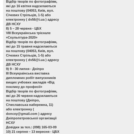
Відбір творів по фотографіям,
які до 16 квітня надсилаються
на поштову (04053, Київ, вул.
Січових Стрільців, 1-5) або
електронну (
dv56@i.ua
) адресу
ДВ НСХУ
8) 5 – 28 червня - ЦБХ
VIII Всеукраїнська трієнале
«Скульптура-2020»
Відбір творів по фотографіям,
які до 15 травня надсилаються
на поштову (04053, Київ, вул.
Січових Стрільців, 1-5) або
електронну (
dv56@i.ua
) адресу
ДВ НСХУ
9) 9 - 30 липня - Дніпро
ІІІ Всеукраїнська виставка
дипломних робіт випускників
вищих учбових закладів «Від
поклику до професії»
Відбір творів по фотографіям,
які до 26 червня надсилаються
на поштову (Дніпро,
Січеславська набережна, 11)
або електронну (
doncxy@gmail.com
) адресу
Дніпропетровської організації
НСХУ
Довідки за тел.: (098) 165-03-09
10) 21 серпня – 13 вересня - ЦБХ