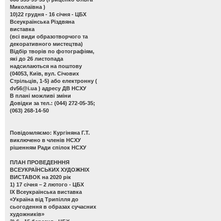
Миколаївна )
10)22 грудня - 16 січня - ЦБХ
Всеукраїнська Різдвяна
виставка
(всі види образотворчого та
декоративного мистецтва)
Відбір творів по фотографіям,
які до 26 листопада
надсилаються на поштову
(04053, Київ, вул. Січових
Стрільців, 1-5) або електронну (
dv56@i.ua
) адресу ДВ НСХУ
В плані можливі зміни
Довідки за тел.: (044) 272-05-35;
(063) 268-14-50
Повідомляємо: Кургіняна Г.Т.
виключено в членів НСХУ
рішенням Ради спілок НСХУ
ПЛАН ПРОВЕДЕНННЯ
ВСЕУКРАЇНСЬКИХ ХУДОЖНІХ
ВИСТАВОК на 2020 рік
1) 17 січня – 2 лютого - ЦБХ
ІХ Всеукраїнська виставка
«Україна від Трипілля до
сьогодення в образах сучасних
художників»