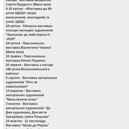
Сергія Прудкого (Мала зала)
4-16 квітня -
«Виставка до 60-
річчя ЗДХШ» твори
випускників, викладачів та
учнів ЗДХШ
18 квітня -
Обласна виставка-
конкурс молодих художників
“Крокуємо до майстерності
-2019”
18 квітня -
Персональна
виставка Валентини Чикіної
(Мала зала)
16 травня -
Персональна
виставка Наталі Луценко
20 червня -
Виставка з нагоди
«80-річчя Вознесенівського
району»
8 серпня -
Виставка запорізьких
художників "Літо як
намальоване"
12 вересня -
Виставка
запорізьких художників
"Мальовнича осінь"
3 жовтня -
Виставка
запорізьких художників "До
Дня художника, Дня міста
Запоріжжя, свята Покрови"
24 жовтня - 12 листопада
Виставка “Шлях до Реріха"