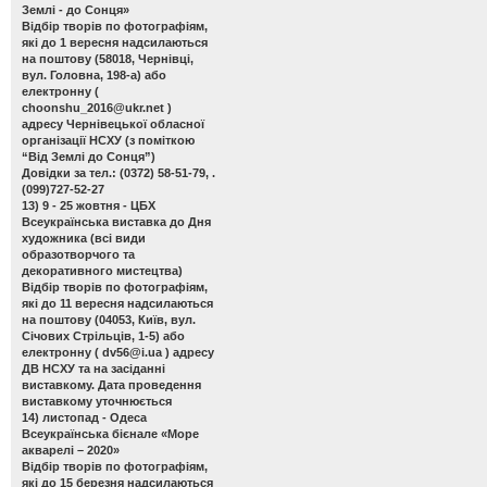
Землі - до Сонця»
Відбір творів по фотографіям,
які до 1 вересня надсилаються
на поштову (58018, Чернівці,
вул. Головна, 198-а) або
електронну (
choonshu_2016@ukr.net
)
адресу Чернівецької обласної
організації НСХУ (з поміткою
“Від Землі до Сонця”)
Довідки за тел.: (0372) 58-51-79, .
(099)727-52-27
13) 9 - 25 жовтня - ЦБХ
Всеукраїнська виставка до Дня
художника
(всі види
образотворчого та
декоративного мистецтва)
Відбір творів по фотографіям,
які до 11 вересня надсилаються
на поштову (04053, Київ, вул.
Січових Стрільців, 1-5) або
електронну (
dv56@i.ua
) адресу
ДВ НСХУ та на засіданні
виставкому. Дата проведення
виставкому уточнюється
14) листопад - Одеса
Всеукраїнська бієнале «Море
акварелі – 2020»
Відбір творів по фотографіям,
які до 15 березня надсилаються