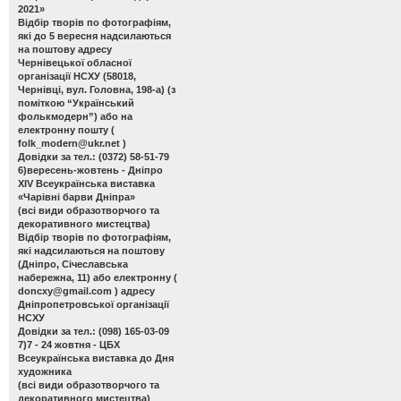
2021»
Відбір творів по фотографіям,
які до 5 вересня надсилаються
на поштову адресу
Чернівецької обласної
організації НСХУ (58018,
Чернівці, вул. Головна, 198-а) (з
поміткою “Український
фолькмодерн”) або на
електронну пошту (
folk_modern@ukr.net
)
Довідки за тел.: (0372) 58-51-79
6)вересень-жовтень - Дніпро
ХІV Всеукраїнська виставка
«Чарівні барви Дніпра»
(всі види образотворчого та
декоративного мистецтва)
Відбір творів по фотографіям,
які надсилаються на поштову
(Дніпро, Січеславська
набережна, 11) або електронну (
doncxy@gmail.com
) адресу
Дніпропетровської організації
НСХУ
Довідки за тел.: (098) 165-03-09
7)7 - 24 жовтня - ЦБХ
Всеукраїнська виставка до Дня
художника
(всі види образотворчого та
декоративного мистецтва)