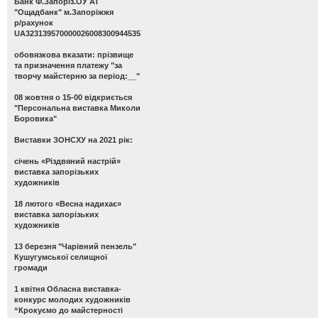
Банк Ф.Запоріз.ОУ АТ
"Ощадбанк" м.Запоріжжя
р/рахунок
UA323139570000026008300944535
обовязкова вказати: прізвище
та призначення платежу "за
творчу майстерню за період:__"
08 жовтня о 15-00 відкриється
"Персональна виставка Миколи
Боровика"
Виставки ЗОНСХУ на 2021 рік:
січень «Різдвяний настрій»
виставка запорізьких
художників
18 лютого «Весна надихає»
виставка запорізьких
художників
13 березня "Чарівний пензель"
Кушугумської селищної
громади
1 квітня Обласна виставка-
конкурс молодих художників
“Крокуємо до майстерності