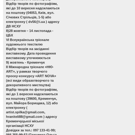
Відбір творів по фотографіям,
які до 10 вересня надсилаються
на поштову (04053, Київ, вул.
Січових Стрільців, 1-5) або
електронну (
dv56@i.ua
) адресу
ДВ НСХУ
8)28 жовтня – 14 листопада -
ЦБХ
VІ Всеукраїнська трієнале
художнього текстилю
Відбір творів на засіданні
виставкому. Дата проведення
виставкому уточнююється
9) жовтень - Кременчук
ІІ Міжнародна трієнале «НЮ-
АRТ», у рамках творчого
проєку-конкурсу «ART NOVA»
(всі види образотворчого та
декоративного мистецтва)
Відбір творів по фотографіям,
які до 1 вересня надсилаються
на поштову (39600, Кременчук,
вул. Майора Борищака, 12) або
електронну (
artist.spilka@gmail.com
,
hraniteli88@gmail.com
) адресу
Кременчуцької міської
організації НСХУ
Довідки за тел.: 097 133-41-99;
066 355-99-53 (Гриценко Ольга