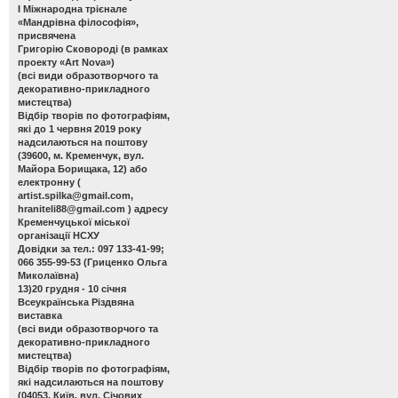
І Міжнародна трієнале
«Мандрівна філософія»,
присвячена
Григорію Сковороді (в рамках
проекту «Art Nova»)
(всі види образотворчого та
декоративно-прикладного
мистецтва)
Відбір творів по фотографіям,
які до 1 червня 2019 року
надсилаються на поштову
(39600, м. Кременчук, вул.
Майора Борищака, 12) або
електронну (
artist.spilka@gmail.com
,
hraniteli88@gmail.com
) адресу
Кременчуцької міської
організації НСХУ
Довідки за тел.: 097 133-41-99;
066 355-99-53 (Гриценко Ольга
Миколаївна)
13)20 грудня - 10 січня
Всеукраїнська Різдвяна
виставка
(всі види образотворчого та
декоративно-прикладного
мистецтва)
Відбір творів по фотографіям,
які надсилаються на поштову
(04053, Київ, вул. Січових