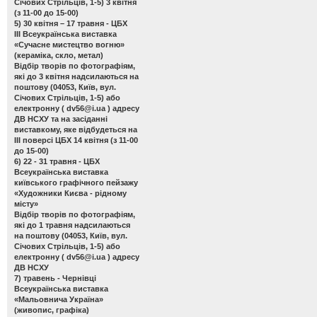
Січових Стрільців, 1-5) 3 квітня
(з 11-00 до 15-00)
5) 30 квітня – 17 травня - ЦБХ
ІІІ Всеукраїнська виставка
«Сучасне мистецтво вогню»
(кераміка, скло, метал)
Відбір творів по фотографіям,
які до 3 квітня надсилаються на
поштову (04053, Київ, вул.
Січових Стрільців, 1-5) або
електронну (
dv56@i.ua
) адресу
ДВ НСХУ та на засіданні
виставкому, яке відбудеться на
ІІІ поверсі ЦБХ 14 квітня (з 11-00
до 15-00)
6) 22 - 31 травня - ЦБХ
Всеукраїнська виставка
київського графічного пейзажу
«Художники Києва - рідному
місту»
Відбір творів по фотографіям,
які до 1 травня надсилаються
на поштову (04053, Київ, вул.
Січових Стрільців, 1-5) або
електронну (
dv56@i.ua
) адресу
ДВ НСХУ
7) травень - Чернівці
Всеукраїнська виставка
«Мальовнича Україна»
(живопис, графіка)