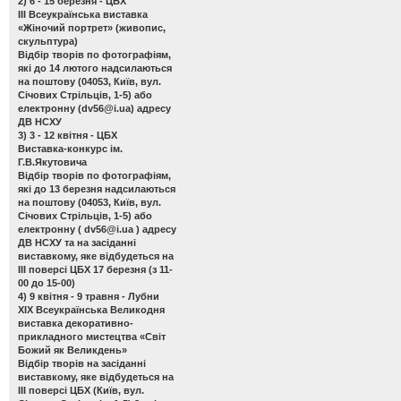
2) 6 - 15 березня - ЦБХ
ІІІ Всеукраїнська виставка
«Жіночий портрет»
(живопис,
скульптура)
Відбір творів по фотографіям,
які до 14 лютого надсилаються
на поштову (04053, Київ, вул.
Січових Стрільців, 1-5) або
електронну (
dv56@i.ua
) адресу
ДВ НСХУ
3) 3 - 12 квітня - ЦБХ
Виставка-конкурс ім.
Г.В.Якутовича
Відбір творів по фотографіям,
які до 13 березня надсилаються
на поштову (04053, Київ, вул.
Січових Стрільців, 1-5) або
електронну (
dv56@i.ua
) адресу
ДВ НСХУ та на засіданні
виставкому, яке відбудеться на
ІІІ поверсі ЦБХ 17 березня (з 11-
00 до 15-00)
4) 9 квітня - 9 травня - Лубни
ХІХ Всеукраїнська Великодня
виставка декоративно-
прикладного мистецтва «Світ
Божий як Великдень»
Відбір творів на засіданні
виставкому, яке відбудеться на
ІІІ поверсі ЦБХ (Київ, вул.