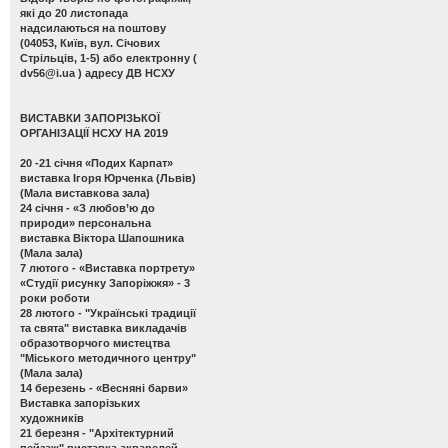
які до 20 листопада
надсилаються на поштову
(04053, Київ, вул. Січових
Стрільців, 1-5) або електронну (
dv56@i.ua
) адресу ДВ НСХУ
ВИСТАВКИ ЗАПОРІЗЬКОЇ
ОРГАНІЗАЦІЇ НСХУ НА 2019
20 -21 січня
«Подих Карпат»
виставка Ігоря Юрченка (Львів)
(Мала виставкова зала)
24 січня -
«З любов’ю до
природи» персональна
виставка Віктора Шапошника
(Мала зала)
7 лютого -
«Виставка портрету»
«Студії рисунку Запоріжжя» - 3
роки роботи
28 лютого -
"Українські традиції
та свята" виставка викладачів
образотворчого мистецтва
"Міського методичного центру"
(Мала зала)
14 березень -
«Весняні барви»
Виставка запорізьких
художників
21 березня -
"Архітектурний
пейзаж" виставка акварелей