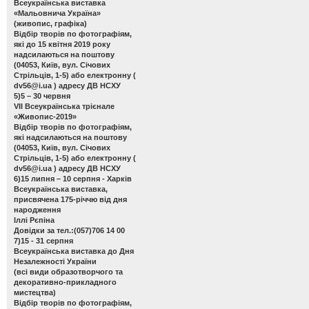
Всеукраїнська виставка
«Мальовнича Україна»
(живопис, графіка)
Відбір творів по фотографіям,
які до 15 квітня 2019 року
надсилаються на поштову
(04053, Київ, вул. Січових
Стрільців, 1-5) або електронну (
dv56@i.ua
) адресу ДВ НСХУ
5)5 – 30 червня
VІІ Всеукраїнська трієнале
«Живопис-2019»
Відбір творів по фотографіям,
які надсилаються на поштову
(04053, Київ, вул. Січових
Стрільців, 1-5) або електронну (
dv56@i.ua
) адресу ДВ НСХУ
6)15 липня – 10 серпня - Харків
Всеукраїнська виставка,
присвячена 175-річчю від дня
народження
Іллі Рєпіна
Довідки за тел.:(057)706 14 00
7)15 - 31 серпня
Всеукраїнська виставка до Дня
Незалежності України
(всі види образотворчого та
декоративно-прикладного
мистецтва)
Відбір творів по фотографіям,