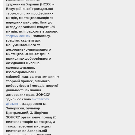
художників України (НСХУ) –
Всеукраїнської громадської
творчої спілки професійних
митців, мистецтвознавців та
народних майстрів. Нині до
складу організації входять 89
митців, які працюють в жанрах
творчих секціях
: живопису,
графіки, скульптури,
монументального та
декоративно-прикладного
мистецтва. ЗОНСХУ діє на
принципах добровільного
об’єднання її членів,
самоврядування,
взаємодопомоги і
співробітництва, невтручання у
творчий процес, вільного
вибору форм і методів творчої
діяльності, визнання
авторських прав. ЗОНСХУ
здійснює свою
виставкову
діяльність
за адресою: м.
Запоріжжя, Бульвар
Центральний, 3. Щорічно
ЗОНСХУ організовує понад 20
виставок творів мистецтва, а
також пересувні мистецькі
виставки по Запорізькій