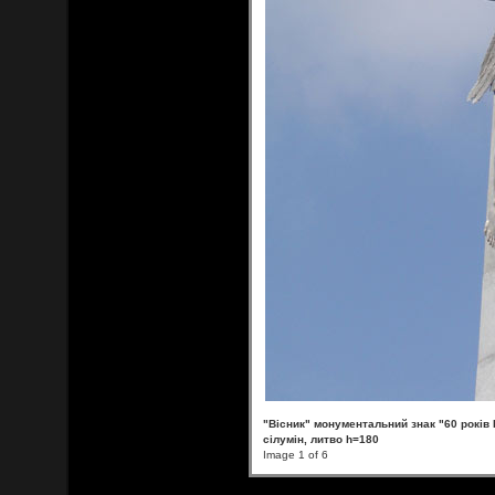
"Вісник" монументальний знак "60 років
сілумін, литво h=180
Image 1 of 6