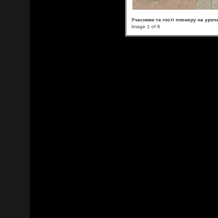
Учасники та гості пленеру на уроч
Image 1 of 8