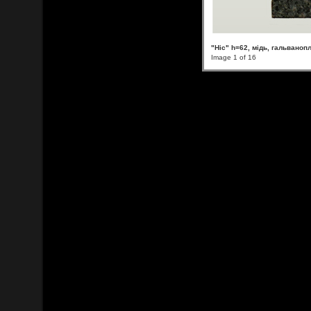
"Ніс" h=62, мідь, гальваноп
Image 1 of 16