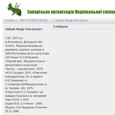
Галерея
"МИ ЇХ ПАМ'ЯТАЄМО..."
Зайцев Федір Григорович
»
»
Слайдшоу
Зайцев Федір Григорович
1.05. 1927 р.н.
м.Волноваха, Донецької обл.
Освіта : Ворошиловградське
державне художнє училище в
1956.Вчителями були скульптори
І.М.Чумак та О.М.Кудінов.
Творчий фах: Монументально –
декоративна скульптура.
«Боєць – письменник» ,1970;
«Ю.О.Гагарін» 1976; «Пам’ятник
командуючому 18 -ю армією
А.К.Смирнову» в
с.Смирнове,Куйбишевському р-
ні, Запоріж. обл. 1975 .;
«Пам’ятник О.С.Пушкіну» на
майдані Пушкіна в м.Запоріжжя
Член НСХУ з 1970.
Орден В.В. 2 степени - 1985;
Медаль «За Трудовое Отличие» -
25.11.1986.