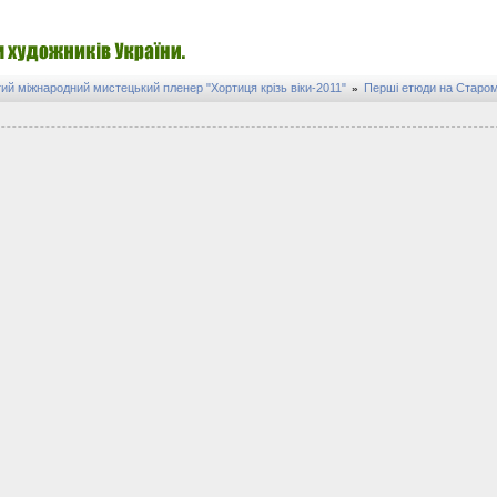
ий міжнародний мистецький пленер "Хортиця крізь віки-2011"
Перші етюди на Старом
»