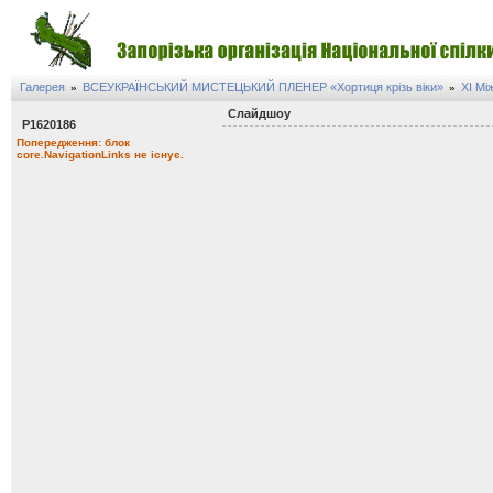
Галерея
ВСЕУКРАЇНСЬКИЙ МИСТЕЦЬКИЙ ПЛЕНЕР «Хортиця крізь віки»
XI Мі
»
»
Слайдшоу
P1620186
Попередження: блок
core.NavigationLinks не існує.