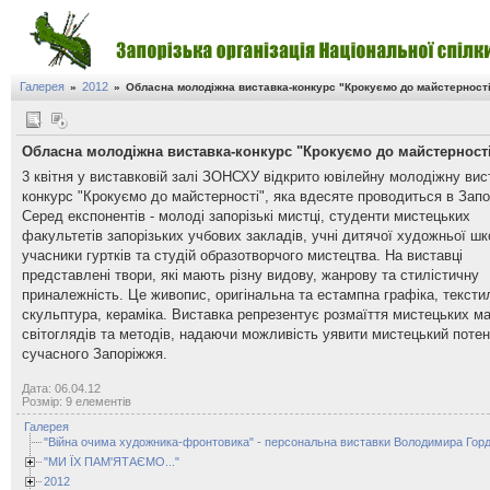
Галерея
2012
»
»
Обласна молодіжна виставка-конкурс "Крокуємо до майстерност
Обласна молодіжна виставка-конкурс "Крокуємо до майстерності
3 квітня у виставковій залі ЗОНСХУ відкрито ювілейну молодіжну вис
конкурс "Крокуємо до майстерності", яка вдесяте проводиться в Запо
Серед експонентів - молоді запорізькі мистці, студенти мистецьких
факультетів запорізьких учбових закладів, учні дитячої художньої шк
учасники гуртків та студій образотворчого мистецтва. На виставці
представлені твори, які мають різну видову, жанрову та стилістичну
приналежність. Це живопис, оригінальна та естампна графіка, тексти
скульптура, кераміка. Виставка репрезентує розмаїття мистецьких м
світоглядів та методів, надаючи можливість уявити мистецький потен
сучасного Запоріжжя.
Дата: 06.04.12
Розмір: 9 елементів
Галерея
"Війна очима художника-фронтовика" - персональна виставки Володимира Горд
"МИ ЇХ ПАМ'ЯТАЄМО..."
2012