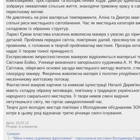
композиційних, просторових та колористичних ходів. Дмитро здебіль
зображує неквапливе сільське життя, знаходячи тривожну красу в с
пересічному мотиві.
Не дивлячись на різні малярські темпераменти, Аліна та Дмитро маю
спільні риси мистецького світобачення. Час як мистецька категорія в
складовою їх образних структур.
Ларисі Єрмак властива класична живописна манера з увагою до ліри
деталей. Проблема передачі світла, повітряних далей, просякнутих 
промінням, є головною в творчій проблематиці мисткині. Прозора нот
надає її творам тонкої принадності.
Експресивною імпресіоністичною манерою відрізняються малярські т
Світлани Бойко, Учениця визначного запорізького художника А. Н. Фо
Світлана, зберігаючі основні засади мистецького методу вчителя, ст
своєрідну манеру. Феєрична живописна матерія іі полотен уподібнює
нескінченому життєвому потокау.
Фантастичні жанрові картини та книжкові іцлюстрації Наталії Дерев'ян
мають складну образну мотивацію, пов'язану з традицією українськог
народного сакрального мистецтва. Її твори немов сяючі видіння
нетутешнього світу, які гортає швидкоплинний час.
Творчі долі молодих мистців пов'язані з Молодіжним об'єднанням ЗО
котре в цьому році відзначає третю річницю свого існування.
Дата: 18.03.12
Розмір: 8 елементів
Галерея
"Війна очима художника-фронтовика" - персональна виставки Володимира Горд