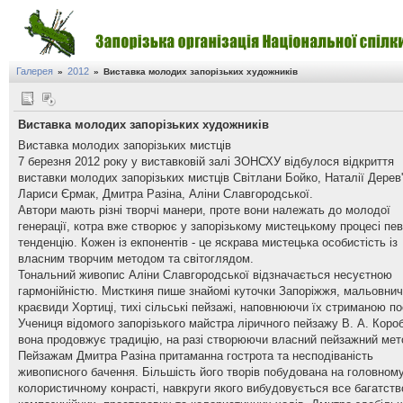
Галерея
2012
»
»
Виставка молодих запорізьких художників
Виставка молодих запорізьких художників
Виставка молодих запорізьких мистців
7 березня 2012 року у виставковій залі ЗОНСХУ відбулося відкриття
виставки молодих запорізьких мистців Світлани Бойко, Наталії Дерев'
Лариси Єрмак, Дмитра Разіна, Аліни Славгородської.
Автори мають різні творчі манери, проте вони належать до молодої
генерації, котра вже створює у запорізькому мистецькому процесі пе
тенденцію. Кожен із екпонентів - це яскрава мистецька особистість із
власним творчим методом та світоглядом.
Тональний живопис Аліни Славгородської відзначається несуєтною
гармонійністю. Мисткиня пише знайомі куточки Запоріжжя, мальовнич
краєвиди Хортиці, тихі сільські пейзажі, наповнюючи їх стриманою по
Учениця відомого запорізького майстра ліричного пейзажу В. А. Коро
вона продовжує традицію, на разі створюючи власний пейзажний мет
Пейзажам Дмитра Разіна притаманна гострота та несподіваність
живописного бачення. Більшість його творів побудована на головном
колористичному конрасті, навкруги якого вибудовується все багатств