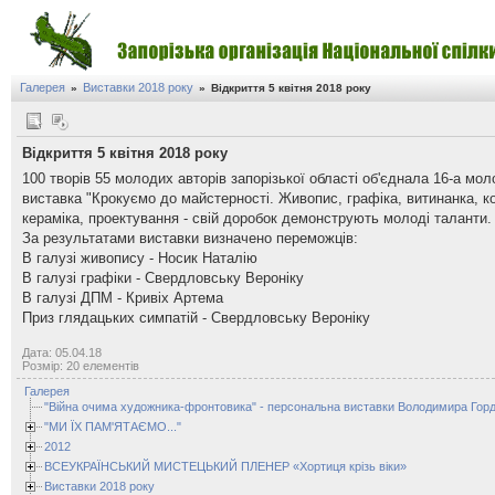
Галерея
Виставки 2018 року
»
»
Відкриття 5 квітня 2018 року
Відкриття 5 квітня 2018 року
100 творів 55 молодих авторів запорізької області об'єднала 16-а мо
виставка "Крокуємо до майстерності. Живопис, графіка, витинанка, к
кераміка, проектування - свій доробок демонструють молоді таланти.
За результатами виставки визначено переможців:
В галузі живопису - Носик Наталію
В галузі графіки - Свердловську Вероніку
В галузі ДПМ - Кривіх Артема
Приз глядацьких симпатій - Свердловську Вероніку
Дата: 05.04.18
Розмір: 20 елементів
Галерея
"Війна очима художника-фронтовика" - персональна виставки Володимира Горд
"МИ ЇХ ПАМ'ЯТАЄМО..."
2012
ВСЕУКРАЇНСЬКИЙ МИСТЕЦЬКИЙ ПЛЕНЕР «Хортиця крізь віки»
Виставки 2018 року