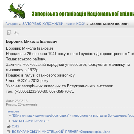
Галерея
ЗАПОРІЗЬКІ ХУДОЖНИКИ - члени НСХУ
»
»
Боровик Микола Іванович
Боровик Микола Іванович
Боровик Микола Іванович
Народився 26 вересня 1941 року в селі Грушівка Дніпропетровської о
Томаківського району.
Закінчив московський народний університет, факультет малюнку та
живопису в 1972р.
на виставки Володимира Гордійченка
Працює в галузі станкового живопису.
Член НСХУ з 2013 року.
Учасник запорізьких обласних та Всеукраїнських виставок.
 крізь віки»
тел. (+38061)233-90-80; 067-358-70-71
Дата: 25.02.16
Розмір: 20 елементів
Галерея
"Війна очима художника-фронтовика" - персональна виставки Володимира Горд
"МИ ЇХ ПАМ'ЯТАЄМО..."
2012
ВСЕУКРАЇНСЬКИЙ МИСТЕЦЬКИЙ ПЛЕНЕР «Хортиця крізь віки»