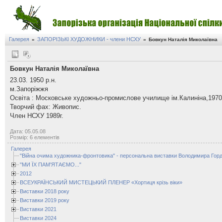
Галерея
ЗАПОРІЗЬКІ ХУДОЖНИКИ - члени НСХУ
»
»
Бовкун Наталія Миколаївна
Бовкун Наталія Миколаївна
23.03. 1950 р.н.
м.Запоріжжя
Освіта : Московське художньо-промислове училище ім.Калиніна,1970
Творчий фах: Живопис.
Член НСХУ 1989г.
Дата: 05.05.08
Розмір: 6 елементів
Галерея
"Війна очима художника-фронтовика" - персональна виставки Володимира Горд
"МИ ЇХ ПАМ'ЯТАЄМО..."
2012
ВСЕУКРАЇНСЬКИЙ МИСТЕЦЬКИЙ ПЛЕНЕР «Хортиця крізь віки»
Виставки 2018 року
Виставки 2019 року
Виставки 2021
Виставки 2024