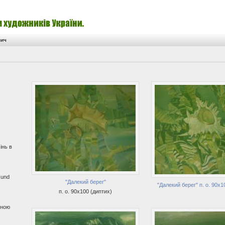
вич
інь в
 und
"Далекий берег"
"Далекий берег" п. о. 90х1
п. о. 90х100 (диптих)
бною