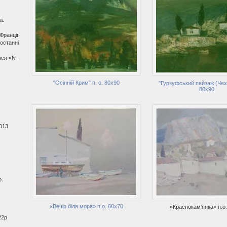
ає
Франції,
 останні
рея «N-
"Осінній Крим" п. о. 80х90
"Гурзуфський пейзаж (Чехо
80х90
013
р.
«Вечір біля моря» п.о. 60х70
«Краснокам'янка» п.о
22р