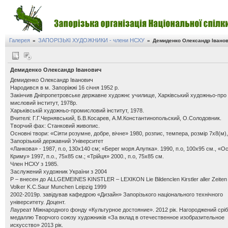
Галерея
ЗАПОРІЗЬКІ ХУДОЖНИКИ - члени НСХУ
»
»
Демиденко Олександр Івано
Демиденко Олександр Іванович
Демиденко Олександр Іванович
Народився в м. Запоріжжі 16 січня 1952 р.
Закінчив Дніпропетровське державне художнє училище, Харківський художньо-про
мисловий інститут, 1978р.
Харьківській художньо-промисловий інститут, 1978.
Вчителі: Г.Г.Чернявський, Б.В.Косарев, А.М.Константинопольский, О.Солодовник.
Творчий фах: Станковий живопис.
Основні твори: «Сіяти розумне, добре, вічне» 1980, розпис, темпера, розмір 7х8(м),
Запорізький державний Університет
«Ланкова» - 1987, п.о, 130х140 см; «Берег моря.Алупка». 1990, п.о, 100х95 см., «Ос
Криму» 1997, п.о., 75х85 см.; «Трійця» 2000., п.о, 75х85 см.
Член НСХУ з 1985.
Заслужений художник України з 2004
Р – внесен до ALLGEMEINES KINSTLER – LEXIKON Lie Bildenclen Kirstler aller Zeiten
Volker K.С.Saur Munchen Leipzig 1999
2002-2019р. завідував кафедрою «Дизайн» Запорізького національного технічного
університету. Доцент.
Лауреат Міжнародного фонду «Культурное достояние». 2012 рік. Нагороджений срі
медаллю Творчого союзу художників «За вклад в отечественное изобразительное
искусство» 2013 рік.