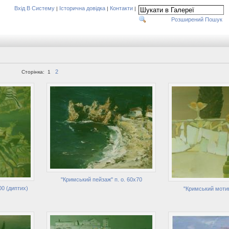
Вхід В Систему
Історична довідка
Контакти
|
|
|
Розширений Пошук
2
Сторінка:
1
"Кримський пейзаж" п. о. 60х70
00 (диптих)
"Кримський мотив