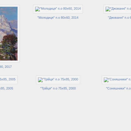
"Молодиця" п.о 80х60, 2014
"Джованні" п.о 
90, 2017
х85, 2005
"Трійця" п.о 75х85, 2000
"Соняшники" п.о