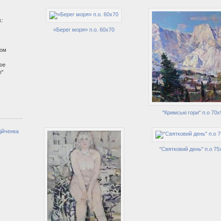
х:
«Берег моря» п.о. 60х70
бом
ное
е"
"Кримські гори" п.о 70х
ійченка
"Святковий день" п.о 75