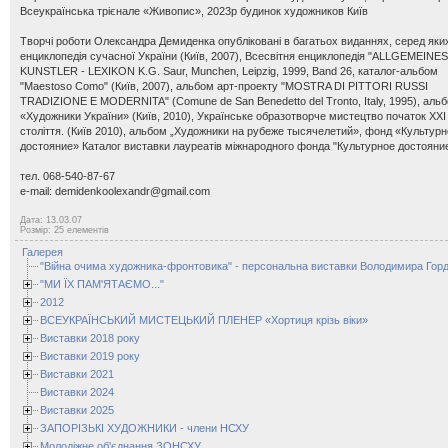
Всеукраїнська трієнале «Живопис», 2023р будинок художников Київ
Творчі роботи Олександра Демиденка опубліковані в багатьох виданнях, серед яки
енциклопедія сучасної України (Київ, 2007), Всесвітня енциклопедія "ALLGEMEINES
KUNSTLER - LEXIKON K.G. Saur, Munchen, Leipzig, 1999, Band 26, каталог-альбом
"Maestoso Como" (Київ, 2007), альбом арт-проекту "MOSTRA DI PITTORI RUSSI
TRADIZIONE E MODERNITA" (Comune de San Benedetto del Tronto, Italy, 1995), аль
«Художники України» (Київ, 2010), Українське образотворче мистецтво початок ХХІ
століття. (Київ 2010), альбом „Художники на рубеже тысячелетий», фонд «Культур
достояние» Каталог виставки лауреатів міжнародного фонда "Культурное достояни
тел. 068-540-87-67
e-mail:
demidenkoolexandr@gmail.com
Дата: 13.03.07
Розмір: 25 елементів
Галерея
"Війна очима художника-фронтовика" - персональна виставки Володимира Горд
"МИ ЇХ ПАМ'ЯТАЄМО..."
2012
ВСЕУКРАЇНСЬКИЙ МИСТЕЦЬКИЙ ПЛЕНЕР «Хортиця крізь віки»
Виставки 2018 року
Виставки 2019 року
Виставки 2021
Виставки 2024
Виставки 2025
ЗАПОРІЗЬКІ ХУДОЖНИКИ - члени НСХУ
Молодіжне об'єднання ЗОНСХУ