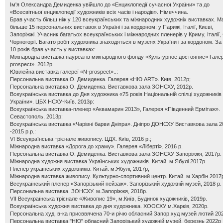
Ім'я Олександра Демиденка увійшло до «Енциклопедії сучасної України» та до
«Всесвітньої енциклопедії художників всіх часів і народів». Німеччина.
Брав участь більш ніж у 120 всеукраїнських та міжнародних художніх виставках. М
більше 15 персональних виставок в Україні і за кордоном: у Парижі, Італії, Києві,
Запоріжжі. Учасник багатьох всеукраїнських і міжнародних пленерів у Криму, Італії, 
Чорногорії. Багато робіт художника знаходяться в музеях України і за кордоном. За
10 років брав участь у виставках:
Міжнародна виставка пауреатів міжнародного фонду «Культурное достояние» Гале
prospect». 2012p
Ювілейна виставка галереї «N-prospect»..:
Персональна виставка О. Демиденка. Галерея «НЮ ART». Київ, 2012р;
Персональна виставка О. Демиденка. Виставкова зала ЗОНСХУ, 2012р.
Всеукраїнська виставка до Дня художника «75 років Національній спілці художників
України». ЦБХ НСХУ-Київ. 2013p:
Всеукраїнська виставка-пленер «Аквамарин 2013», Галерея «Південний Ермітаж».
Севастополь, 2013p:
Всеукраїнська виставка «Чарівні барви Дніпра». Дніпро ДОНСХУ Виставкова зала 2
-2015 p.p.:
VІ Всеукраїнська трієнале живопису. ЦДХ. Київ, 2016 р.;
Міжнародна виставка «Дорога до храму». Галерея «Ліберті». 2016 р.
Персональна виставка О. Демиденка. Виставкова зала ЗОНСХУ Запоріжжя, 2017р.
Міжнародна художня виставка Українських художників. Китай. м.Ябулі 2017р.
Пленер українських художників. Китай. м.Ябулі, 2017p;
Міжнародна виставка живопису. Культурно-спортивний центр. Китай. м.Харбін 2017
Всеукраїнський пленер «Запорізький пейзаж». Запорізький художній музей, 2018 р.
Персональна виставка. ЗОНСХУ. м.Запоріжжя, 2018р.
VII Всеукраїнська трієнале «Живопис 19», м.Київ, Будинок художників, 2019p.
Всеукраїнська художня виставка до дня художника. ХООСХУ м.Харків, 2020р.
Персональна худ. в-ка присввячена 70-и річю обласний Запор.худ музей лютий 20
Персональна виставка "НЮ" обласний Запорізький художній музей, березнь 2022р