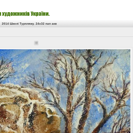
»
2014 Шкелі Турпляжу. 24х32 пап акв