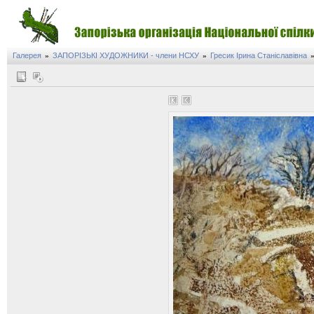
Галерея
ЗАПОРІЗЬКІ ХУДОЖНИКИ - члени НСХУ
Гресик Ірина Станіславівна
»
»