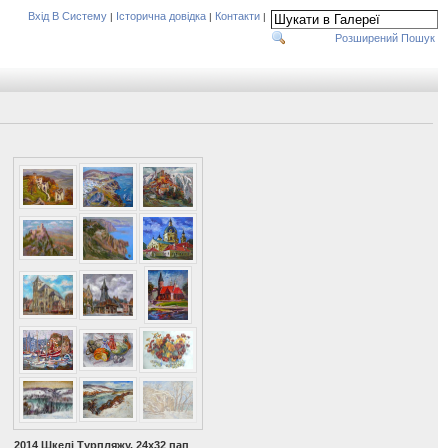
Вхід В Систему
Історична довідка
Контакти
|
|
|
Розширений Пошук
2014 Шкелі Турпляжу. 24х32 пап