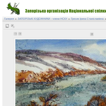
Галерея
ЗАПОРІЗЬКІ ХУДОЖНИКИ - члени НСХУ
Гресик Ірина Станіславівна
»
»