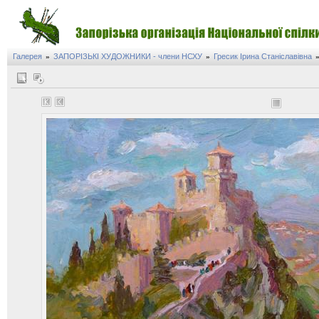
Галерея
ЗАПОРІЗЬКІ ХУДОЖНИКИ - члени НСХУ
Гресик Ірина Станіславівна
»
»