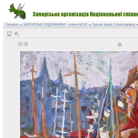
Галерея
ЗАПОРІЗЬКІ ХУДОЖНИКИ - члени НСХУ
Гресик Ірина Станіславівна
»
»