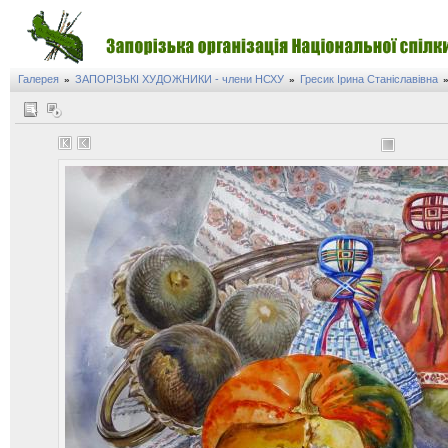
Галерея
ЗАПОРІЗЬКІ ХУДОЖНИКИ - члени НСХУ
Гресик Ірина Станіславівна
»
»