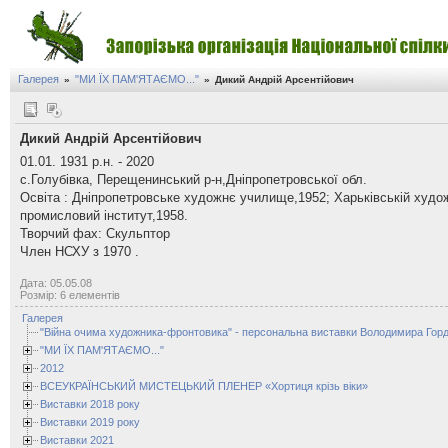
Галерея
"МИ ЇХ ПАМ'ЯТАЄМО..."
»
»
Дикий Андрій Арсентійович
Дикий Андрій Арсентійович
01.01. 1931 р.н. - 2020
с.Голубівка, Перещенинський р-н,Дніпропетровської обл.
Освіта : Дніпропетровське художнє училище,1952; Харьківській худо
промисловий інститут,1958.
Творчий фах: Скульптор
Член НСХУ з 1970 .
Дата: 05.05.08
Розмір: 6 елементів
Галерея
"Війна очима художника-фронтовика" - персональна виставки Володимира Горд
"МИ ЇХ ПАМ'ЯТАЄМО..."
2012
ВСЕУКРАЇНСЬКИЙ МИСТЕЦЬКИЙ ПЛЕНЕР «Хортиця крізь віки»
Виставки 2018 року
Виставки 2019 року
Виставки 2021