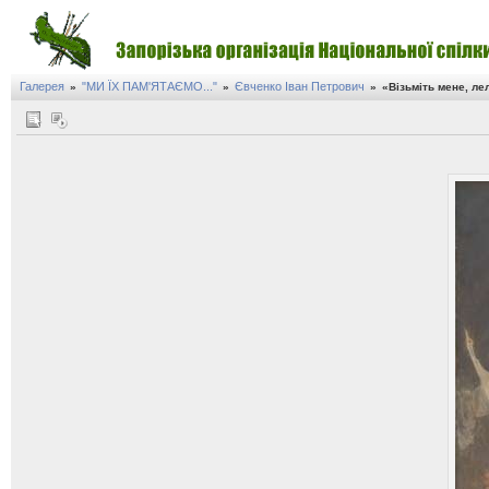
Галерея
"МИ ЇХ ПАМ'ЯТАЄМО..."
Євченко Іван Петрович
»
»
»
«Візьміть мене, ле