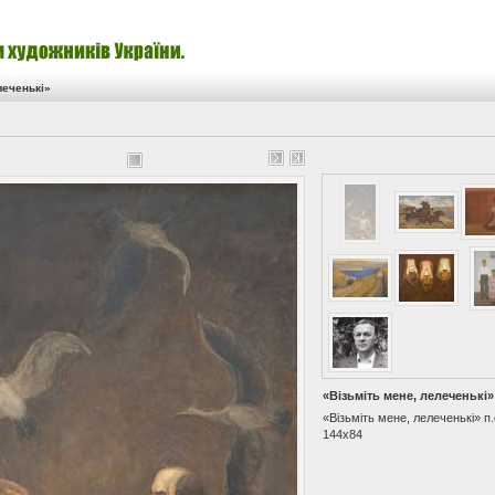
леченькі»
«Візьміть мене, лелеченькі»
«Візьміть мене, лелеченькі» п.
144х84