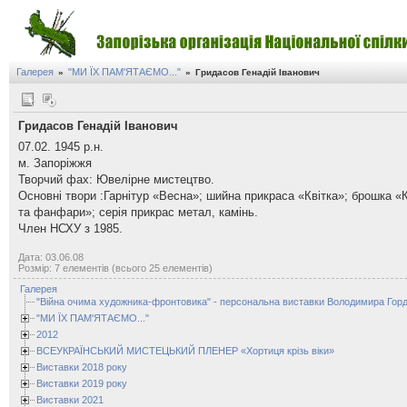
Галерея
"МИ ЇХ ПАМ'ЯТАЄМО..."
»
»
Гридасов Генадій Іванович
Гридасов Генадій Іванович
07.02. 1945 р.н.
м. Запоріжжя
Творчий фах: Ювелірне мистецтво.
Основні твори :Гарнітур «Весна»; шийна прикраса «Квітка»; брошка «К
та фанфари»; серія прикрас метал, камінь.
Член НСХУ з 1985.
Дата: 03.06.08
Розмір: 7 елементів (всього 25 елементів)
Галерея
"Війна очима художника-фронтовика" - персональна виставки Володимира Горд
"МИ ЇХ ПАМ'ЯТАЄМО..."
2012
ВСЕУКРАЇНСЬКИЙ МИСТЕЦЬКИЙ ПЛЕНЕР «Хортиця крізь віки»
Виставки 2018 року
Виставки 2019 року
Виставки 2021