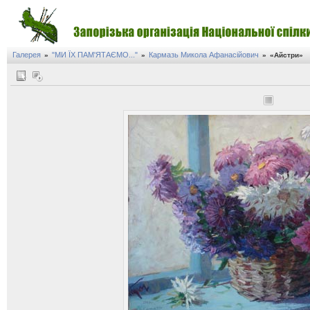
Галерея
"МИ ЇХ ПАМ'ЯТАЄМО..."
Кармазь Микола Афанасійович
»
»
»
«Айстри»