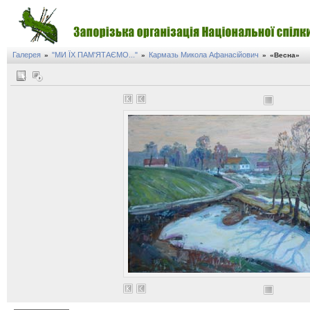
Галерея
"МИ ЇХ ПАМ'ЯТАЄМО..."
Кармазь Микола Афанасійович
»
»
»
«Весна»