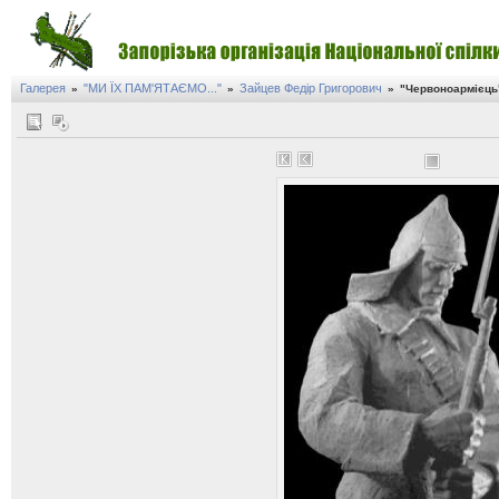
Галерея
"МИ ЇХ ПАМ'ЯТАЄМО..."
Зайцев Федір Григорович
»
»
»
"Червоноармієць