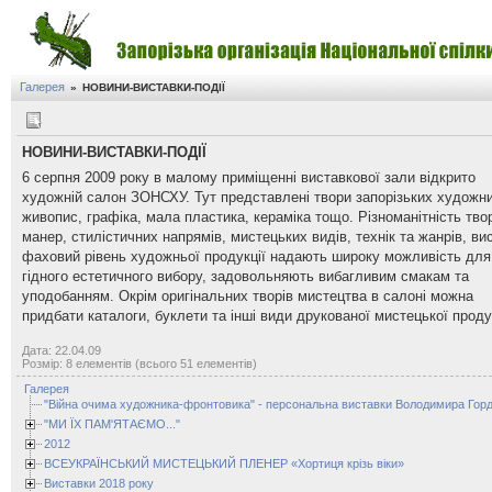
Галерея
»
НОВИНИ-ВИСТАВКИ-ПОДІЇ
НОВИНИ-ВИСТАВКИ-ПОДІЇ
6 серпня 2009 року в малому приміщенні виставкової зали відкрито
художній салон ЗОНСХУ. Тут представлені твори запорізьких художни
живопис, графіка, мала пластика, кераміка тощо. Різноманітність тво
манер, стилістичних напрямів, мистецьких видів, технік та жанрів, ви
фаховий рівень художньої продукції надають широку можливість для
гідного естетичного вибору, задовольняють вибагливим смакам та
уподобанням. Окрім оригінальних творів мистецтва в салоні можна
придбати каталоги, буклети та інші види друкованої мистецької продук
Дата: 22.04.09
Розмір: 8 елементів (всього 51 елементів)
Галерея
"Війна очима художника-фронтовика" - персональна виставки Володимира Горд
"МИ ЇХ ПАМ'ЯТАЄМО..."
2012
ВСЕУКРАЇНСЬКИЙ МИСТЕЦЬКИЙ ПЛЕНЕР «Хортиця крізь віки»
Виставки 2018 року