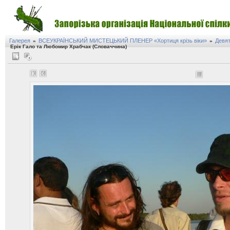
Галерея
ВСЕУКРАЇНСЬКИЙ МИСТЕЦЬКИЙ ПЛЕНЕР «Хортиця крізь віки»
Девят
»
»
Ерік Гало та Любомир Храбчак (Словаччина)