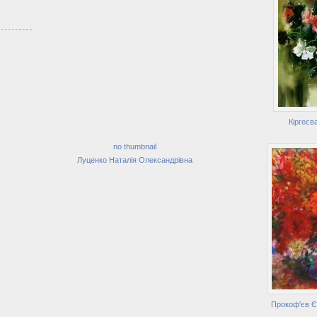
Кіргеєв
no thumbnail
Луценко Наталія Олександрівна
Прокоф'єв Є