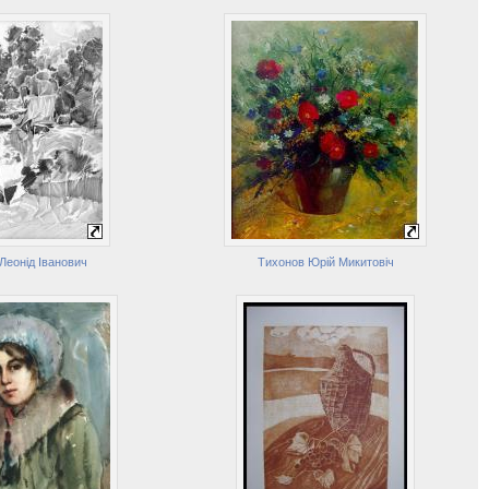
 Леонід Іванович
Тихонов Юрій Микитовіч