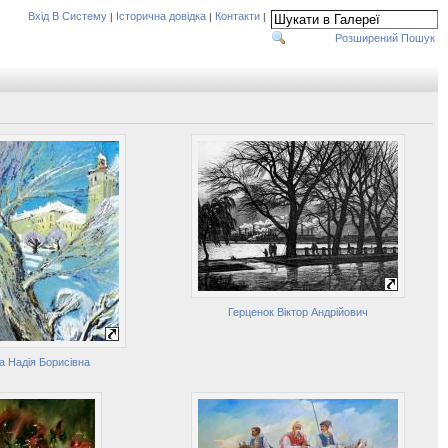
Вхід В Систему
Історична довідка
Контакти
|
|
|
Розширений Пошук
Герценок Віктор Андрійович
а Надія Борисівна