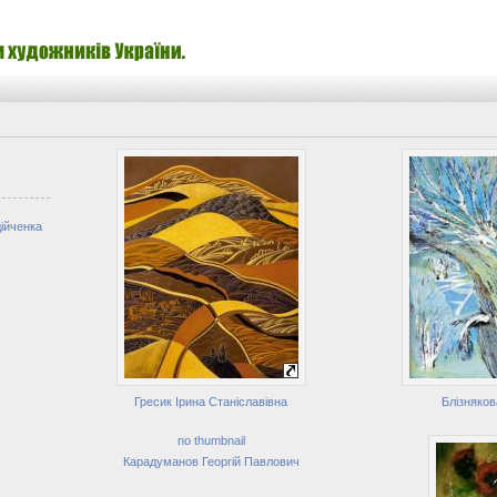
ійченка
Гресик Ірина Станіславівна
Блізняков
no thumbnail
Карадуманов Георгій Павлович