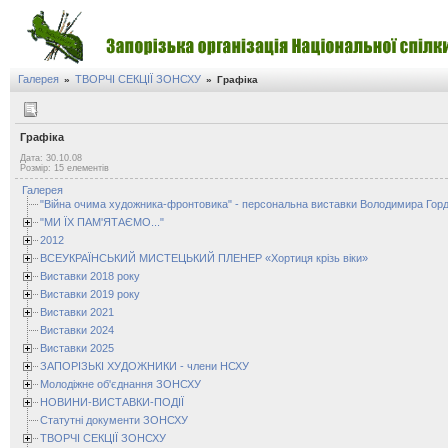
Галерея
ТВОРЧІ СЕКЦІЇ ЗОНСХУ
»
»
Графіка
Графіка
Дата: 30.10.08
Розмір: 15 елементів
Галерея
"Війна очима художника-фронтовика" - персональна виставки Володимира Горд
"МИ ЇХ ПАМ'ЯТАЄМО..."
2012
ВСЕУКРАЇНСЬКИЙ МИСТЕЦЬКИЙ ПЛЕНЕР «Хортиця крізь віки»
Виставки 2018 року
Виставки 2019 року
Виставки 2021
Виставки 2024
Виставки 2025
ЗАПОРІЗЬКІ ХУДОЖНИКИ - члени НСХУ
Молодіжне об'єднання ЗОНСХУ
НОВИНИ-ВИСТАВКИ-ПОДІЇ
Статутні документи ЗОНСХУ
ТВОРЧІ СЕКЦІЇ ЗОНСХУ