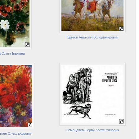
Кіргеєв Анатолій Володимирович
а Ольга Іванівна
Семендяев Сергій Костянтинович
вген Олександрович