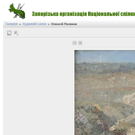
Галерея
Художній салон
»
»
Олексій Поляков