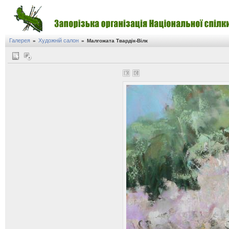
Галерея
Художній салон
»
»
Малгожата Твардік-Вілк