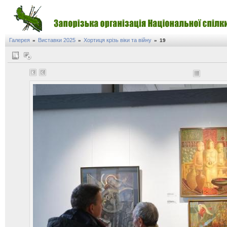
Галерея
Виставки 2025
Хортиця крізь віки та війну
»
»
»
19