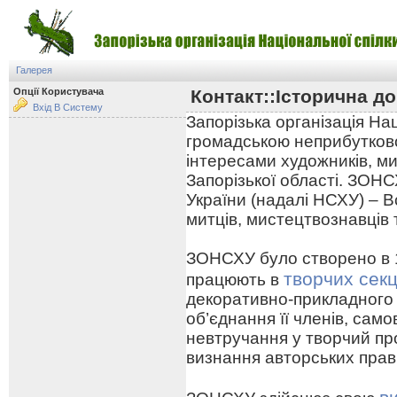
Галерея
Опції Користувача
Контакт::Історична до
Вхід В Систему
Запорізька організація На
громадською неприбутково
інтересами художників, ми
Запорізької області. ЗОНС
України (надалі НСХУ) – В
митців, мистецтвознавців 
ЗОНСХУ було створено в 19
творчих секц
працюють в
декоративно-прикладного
об’єднання її членів, сам
невтручання у творчий про
визнання авторських прав