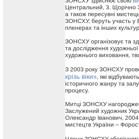
в
ЗОНСХУ здійснює свою
Центральний, 3. Щорічно 
а також пересувні мистецьк
ЗОНСХУ, беруть участь у 
пленерах та інших культу
ЗОНСХУ організовує та зд
та дослідження художньої
художнього виховання, тв
З 2003 року ЗОНСХУ про
крізь віки»
, які відбуваю
історичного жанру та зал
процесу.
Митці ЗОНСХУ нагороджен
Заслужений художник Укра
Олександр Іванович, 2004
мистецтв України – Форо
Члени ЗОНСХУ зберігают