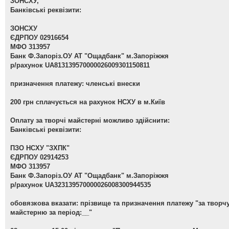
ЗОНСХУ,
Банківські реквізити:
ЗОНСХУ
ЄДРПОУ 02916654
МФО 313957
Банк Ф.Запоріз.ОУ АТ "Ощадбанк" м.Запоріжжя
р/рахунок UA813139570000026009301150811
призначення платежу: членські внески
200 грн сплачується на рахунок НСХУ в м.Київ
Оплату за творчі майстерні можливо здійснити:
Банківські реквізити:
ПЗО НСХУ "ЗХПК"
ЄДРПОУ 02914253
МФО 313957
Банк Ф.Запоріз.ОУ АТ "Ощадбанк" м.Запоріжжя
р/рахунок UA323139570000026008300944535
обовязкова вказати: прізвище та призначення платежу "за творч
майстерню за період:__"