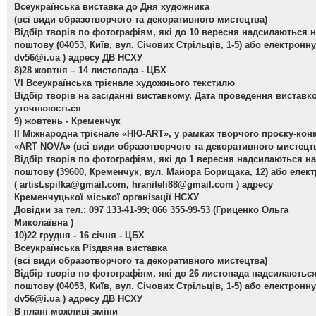
Всеукраїнська виставка до Дня художника
(всі види образотворчого та декоративного мистецтва)
Відбір творів по фотографіям, які до 10 вересня надсилаються 
поштову (04053, Київ, вул. Січових Стрільців, 1-5) або електронну
dv56@i.ua
) адресу ДВ НСХУ
8)28 жовтня – 14 листопада - ЦБХ
VІ Всеукраїнська трієнале художнього текстилю
Відбір творів на засіданні виставкому. Дата проведення виставк
уточнююється
9) жовтень - Кременчук
ІІ Міжнародна трієнале «НЮ-АRТ», у рамках творчого проєку-кон
«ART NOVA»
(всі види образотворчого та декоративного мистецт
Відбір творів по фотографіям, які до 1 вересня надсилаються на
поштову (39600, Кременчук, вул. Майора Борищака, 12) або елек
(
artist.spilka@gmail.com
,
hraniteli88@gmail.com
) адресу
Кременчуцької міської організації НСХУ
Довідки за тел.: 097 133-41-99; 066 355-99-53 (Гриценко Ольга
Миколаївна )
10)22 грудня - 16 січня - ЦБХ
Всеукраїнська Різдвяна виставка
(всі види образотворчого та декоративного мистецтва)
Відбір творів по фотографіям, які до 26 листопада надсилаютьс
поштову (04053, Київ, вул. Січових Стрільців, 1-5) або електронну
dv56@i.ua
) адресу ДВ НСХУ
В плані можливі зміни