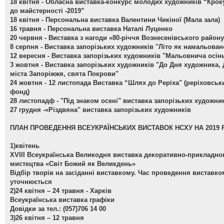
18 квітня -
Обласна виставка-конкурс молодих художників “Крок
до майстерності -2019”
18 квітня -
Персональна виставка Валентини Чикіної (Мала зала)
16 травня -
Персональна виставка Наталі Луценко
20 червня -
Виставка з нагоди «80-річчя Вознесенівського район
8 серпня -
Виставка запорізьких художників "Літо як намальован
12 вересня -
Виставка запорізьких художників "Мальовнича осін
3 жовтня -
Виставка запорізьких художників "До Дня художника,
міста Запоріжжя, свята Покрови"
24 жовтня - 12 листопада
Виставка “Шлях до Реріха" (реріховськ
фонд)
28 листопадф -
"Під знаком осені" виставка запорізьких художни
27 грудня -
«Різдвяна" виставка запорізьких художників
ПЛАН ПРОВЕДЕННЯ ВСЕУКРАЇНСЬКИХ ВИСТАВОК НСХУ НА 2019 
1)квітень
ХVІІІ Всеукраїнська Великодня виставка декоративно-прикладно
мистецтва «Світ Божий як Великдень»
Відбір творів на засіданні виставкому. Час проведення виставко
уточнюється
2)24 квітня – 24 травня - Харків
Всеукраїнська виставка графіки
Довідки за тел.: (057)706 14 00
3)26 квітня – 12 травня