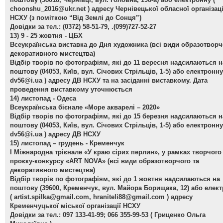
choonshu_2016@ukr.net
) адресу Чернівецької обласної організаці
НСХУ (з поміткою “Від Землі до Сонця”)
Довідки за тел.: (0372) 58-51-79, .(099)727-52-27
13) 9 - 25 жовтня - ЦБХ
Всеукраїнська виставка до Дня художника
(всі види образотворч
декоративного мистецтва)
Відбір творів по фотографіям, які до 11 вересня надсилаються н
поштову (04053, Київ, вул. Січових Стрільців, 1-5) або електронну
dv56@i.ua
) адресу ДВ НСХУ та на засіданні виставкому. Дата
проведення виставкому уточнюється
14) листопад - Одеса
Всеукраїнська бієнале «Море акварелі – 2020»
Відбір творів по фотографіям, які до 15 березня надсилаються н
поштову (04053, Київ, вул. Січових Стрільців, 1-5) або електронну
dv56@i.ua
) адресу ДВ НСХУ
15) листопад – грудень - Кременчук
І Міжнародна трієнале «У краю сірих перлин»
, у рамках творчого
проєку-конкурсу «ART NOVA» (всі види образотворчого та
декоративного мистецтва)
Відбір творів по фотографіям, які до 1 жовтня надсилаються на
поштову (39600, Кременчук, вул. Майора Борищака, 12) або елек
(
artist.spilka@gmail.com
,
hraniteli88@gmail.com
) адресу
Кременчуцької міської організації НСХУ
Довідки за тел.: 097 133-41-99; 066 355-99-53 ( Гриценко Ольга