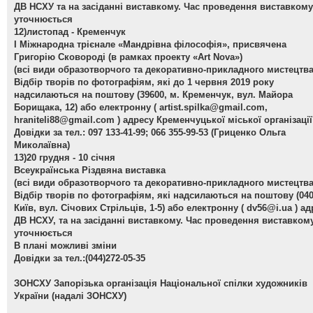
ДВ НСХУ та на засіданні виставкому. Час проведення виставкому
уточнюється
12)листопад - Кременчук
І Міжнародна трієнале «Мандрівна філософія», присвячена
Григорію Сковороді (в рамках проекту «Art Nova»)
(всі види образотворчого та декоративно-прикладного мистецтва
Відбір творів по фотографіям, які до 1 червня 2019 року
надсилаються на поштову (39600, м. Кременчук, вул. Майора
Борищака, 12) або електронну (
artist.spilka@gmail.com
,
hraniteli88@gmail.com
) адресу Кременчуцької міської організаці
Довідки за тел.: 097 133-41-99; 066 355-99-53 (Гриценко Ольга
Миколаївна)
13)20 грудня - 10 січня
Всеукраїнська Різдвяна виставка
(всі види образотворчого та декоративно-прикладного мистецтва
Відбір творів по фотографіям, які надсилаються на поштову (040
Київ, вул. Січових Стрільців, 1-5) або електронну (
dv56@i.ua
) ад
ДВ НСХУ, та на засіданні виставкому. Час проведення виставком
уточнюється
В плані можливі зміни
Довідки за тел.:(044)272-05-35
ЗОНСХУ
Запорізька організація Національної спілки художників
України (надалі ЗОНСХУ)