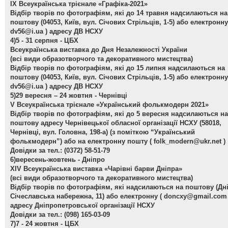
ІХ Всеукраїнська трієнале «Графіка-2021»
Відбір творів по фотографіям, які до 14 травня надсилаються на
поштову (04053, Київ, вул. Січових Стрільців, 1-5) або електронну
dv56@i.ua
) адресу ДВ НСХУ
4)5 - 31 серпня - ЦБХ
Всеукраїнська виставка до Дня Незалежності України
(всі види образотворчого та декоративного мистецтва)
Відбір творів по фотографіям, які до 15 липня надсилаються на
поштову (04053, Київ, вул. Січових Стрільців, 1-5) або електронну
dv56@i.ua
) адресу ДВ НСХУ
5)29 вересня – 24 жовтня - Чернівці
V Всеукраїнська трієнале «Український фолькмодерн 2021»
Відбір творів по фотографіям, які до 5 вересня надсилаються на
поштову адресу Чернівецької обласної організації НСХУ (58018,
Чернівці, вул. Головна, 198-а) (з поміткою “Український
фолькмодерн”) або на електронну пошту (
folk_modern@ukr.net
)
Довідки за тел.: (0372) 58-51-79
6)вересень-жовтень - Дніпро
ХІV Всеукраїнська виставка «Чарівні барви Дніпра»
(всі види образотворчого та декоративного мистецтва)
Відбір творів по фотографіям, які надсилаються на поштову (Дн
Січеславська набережна, 11) або електронну (
doncxy@gmail.com
адресу Дніпропетровської організації НСХУ
Довідки за тел.: (098) 165-03-09
7)7 - 24 жовтня - ЦБХ