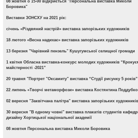
08 жовтня о 15-00 відкриється "Персональна виставка Миколи
Боровика"
Виставки ЗОНСХУ на 2021 рік:
січень «Різдвяний настрій» виставка запорізьких художників
18 лютого «Весна надихає» виставка запорізьких художників
13 березня "Чарівний пензель" Кушугумської селищної громади
1 квітня Обласна виставка-конкурс молодих художників “Крокує
майстерності -2021”
20 травня "Портрет "Оксамиту" виставка “Студії рисунку 5 років”
22 липень «Творчі метаморфози» виставка Костянтина Поддубко
02 вересня "Заквітчана палітра" виставка запорізьких художникі
30 вересня "В одному човні" виставка плакатів студентів кафед
дизайну Хортицької національної академії
08 жовтня Персональна виставка Миколи Боровика