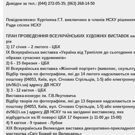
Довідки за тел.: (044) 272-05-35; (063) 268-14-50
Повідомляємо: Кургіняна Г.Т. виключено в членів НСХУ рішення
Ради спілок НСХУ
ПЛАН ПРОВЕДЕНННЯ ВСЕУКРАЇНСЬКИХ ХУДОЖНІХ ВИСТАВОК на 
рік
1) 17 січня – 2 лютого - ЦБХ
ІХ Всеукраїнська виставка «Україна від Трипілля до сьогодення 
образах сучасних художників»
2) 6 - 15 березня - ЦБХ
ІІІ Всеукраїнська виставка «Жіночий портрет»
(живопис, скульпту
Відбір творів по фотографіям, які до 14 лютого надсилаються на
поштову (04053, Київ, вул. Січових Стрільців, 1-5) або електронну
(
dv56@i.ua
) адресу ДВ НСХУ
3) 3 - 12 квітня - ЦБХ
Виставка-конкурс ім. Г.В.Якутовича
Відбір творів по фотографіям, які до 13 березня надсилаються н
поштову (04053, Київ, вул. Січових Стрільців, 1-5) або електронну
dv56@i.ua
) адресу ДВ НСХУ та на засіданні виставкому, яке
відбудеться на ІІІ поверсі ЦБХ 17 березня (з 11-00 до 15-00)
4) 9 квітня - 9 травня - Лубни
ХІХ Всеукраїнська Великодня виставка декоративно-прикладног
мистецтва «Світ Божий як Великдень»