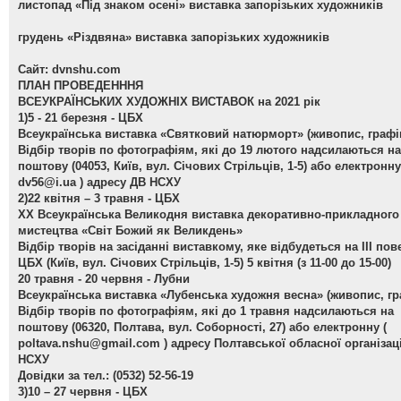
листопад «Під знаком осені» виставка запорізьких художників
грудень «Різдвяна» виставка запорізьких художників
Сайт: dvnshu.com
ПЛАН ПРОВЕДЕНННЯ
ВСЕУКРАЇНСЬКИХ ХУДОЖНІХ ВИСТАВОК на 2021 рік
1)5 - 21 березня - ЦБХ
Всеукраїнська виставка «Святковий натюрморт»
(живопис, графі
Відбір творів по фотографіям, які до 19 лютого надсилаються на
поштову (04053, Київ, вул. Січових Стрільців, 1-5) або електронну
dv56@i.ua
) адресу ДВ НСХУ
2)22 квітня – 3 травня - ЦБХ
ХХ Всеукраїнська Великодня виставка декоративно-прикладного
мистецтва «Світ Божий як Великдень»
Відбір творів на засіданні виставкому, яке відбудеться на ІІІ пов
ЦБХ (Київ, вул. Січових Стрільців, 1-5) 5 квітня (з 11-00 до 15-00)
20 травня - 20 червня - Лубни
Всеукраїнська виставка «Лубенська художня весна»
(живопис, гр
Відбір творів по фотографіям, які до 1 травня надсилаються на
поштову (06320, Полтава, вул. Соборності, 27) або електронну (
poltava.nshu@gmail.com
) адресу Полтавської обласної організаці
НСХУ
Довідки за тел.: (0532) 52-56-19
3)10 – 27 червня - ЦБХ