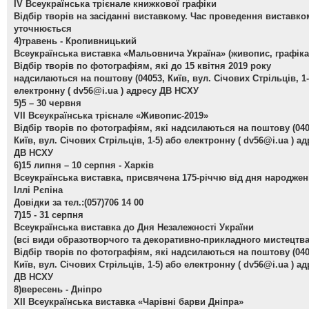
ІV Всеукраїнська трієнале книжкової графіки
Відбір творів на засіданні виставкому. Час проведення виставко
уточнюється
4)травень - Кропивницький
Всеукраїнська виставка «Мальовнича Україна» (живопис, графіка
Відбір творів по фотографіям, які до 15 квітня 2019 року
надсилаються на поштову (04053, Київ, вул. Січових Стрільців, 1-
електронну (
dv56@i.ua
) адресу ДВ НСХУ
5)5 – 30 червня
VІІ Всеукраїнська трієнале «Живопис-2019»
Відбір творів по фотографіям, які надсилаються на поштову (040
Київ, вул. Січових Стрільців, 1-5) або електронну (
dv56@i.ua
) ад
ДВ НСХУ
6)15 липня – 10 серпня - Харків
Всеукраїнська виставка, присвячена 175-річчю від дня народже
Іллі Рєпіна
Довідки за тел.:(057)706 14 00
7)15 - 31 серпня
Всеукраїнська виставка до Дня Незалежності України
(всі види образотворчого та декоративно-прикладного мистецтва
Відбір творів по фотографіям, які надсилаються на поштову (040
Київ, вул. Січових Стрільців, 1-5) або електронну (
dv56@i.ua
) ад
ДВ НСХУ
8)вересень - Дніпро
ХІІ Всеукраїнська виставка «Чарівні барви Дніпра»