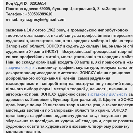
Код ЄДРПУ: 02916654
Поштова адреса: 69005, бульвар Центральний, 3, м.Запоріжжя
Телефон: +380506989610
e-mail:
iryna.gresyk@gmail.com
заснована 14 лютого 1962 року, є громадською неприбутковою
творчою організацією, яка об’єднує за професійними інтересами
художників, мистецтвознавців та народних майстрів і діє на тери
Запорізької області. ЗОНСХУ входить до складу Національної сп
художників України (НСХУ) – Всеукраїнської громадської творчої
спілки професійних митців, мистецтвознавців та народних майст
Нині до складу організації входять 89 митців, які працюють в жа
творчих секціях
: живопису, графіки, скульптури, монументальног
декоративно-прикладного мистецтва. ЗОНСХУ діє на принципах
добровільного об’єднання її членів, самоврядування,
взаємодопомоги і співробітництва, невтручання у творчий проце
вільного вибору форм і методів творчої діяльності, визнання
авторських прав. ЗОНСХУ здійснює свою
виставкову діяльність
за
адресою: м. Запоріжжя, Бульвар Центральний, 3. Щорічно ЗОНС
організовує понад 20 виставок творів мистецтва, а також пересув
мистецькі виставки по Запорізькій області та Україні. ЗОНСХУ
організовує та здійснює видавничу діяльність, піклується про
збереження та дослідження художньої спадщини, сприяє розвит
художньої освіти та художнього виховання, творчому розвитку
молодих талантів.