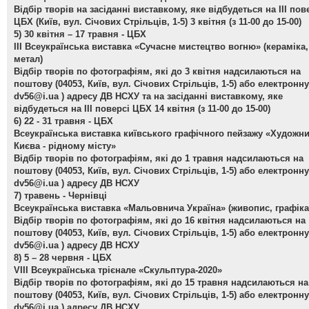
Відбір творів на засіданні виставкому, яке відбудеться на ІІІ пов
ЦБХ (Київ, вул. Січових Стрільців, 1-5) 3 квітня (з 11-00 до 15-00)
5) 30 квітня – 17 травня - ЦБХ
ІІІ Всеукраїнська виставка «Сучасне мистецтво вогню»
(кераміка,
метал)
Відбір творів по фотографіям, які до 3 квітня надсилаються на
поштову (04053, Київ, вул. Січових Стрільців, 1-5) або електронну
dv56@i.ua
) адресу ДВ НСХУ та на засіданні виставкому, яке
відбудеться на ІІІ поверсі ЦБХ 14 квітня (з 11-00 до 15-00)
6) 22 - 31 травня - ЦБХ
Всеукраїнська виставка київського графічного пейзажу «Художн
Києва - рідному місту»
Відбір творів по фотографіям, які до 1 травня надсилаються на
поштову (04053, Київ, вул. Січових Стрільців, 1-5) або електронну
dv56@i.ua
) адресу ДВ НСХУ
7) травень - Чернівці
Всеукраїнська виставка «Мальовнича Україна»
(живопис, графіка
Відбір творів по фотографіям, які до 16 квітня надсилаються на
поштову (04053, Київ, вул. Січових Стрільців, 1-5) або електронну
dv56@i.ua
) адресу ДВ НСХУ
8) 5 – 28 червня - ЦБХ
VIII Всеукраїнська трієнале «Скульптура-2020»
Відбір творів по фотографіям, які до 15 травня надсилаються на
поштову (04053, Київ, вул. Січових Стрільців, 1-5) або електронну
dv56@i.ua
) адресу ДВ НСХУ