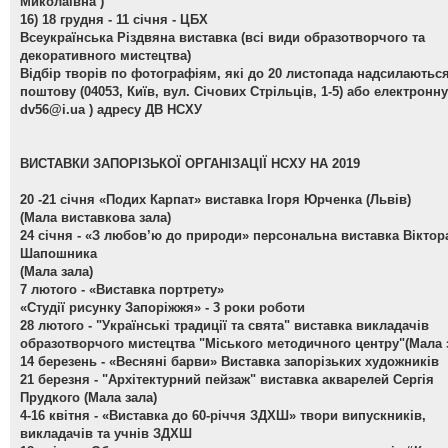
Миколаївна )
16) 18 грудня - 11 січня - ЦБХ
Всеукраїнська Різдвяна виставка
(всі види образотворчого та
декоративного мистецтва)
Відбір творів по фотографіям, які до 20 листопада надсилаютьс
поштову (04053, Київ, вул. Січових Стрільців, 1-5) або електронну
dv56@i.ua
) адресу ДВ НСХУ
ВИСТАВКИ ЗАПОРІЗЬКОЇ ОРГАНІЗАЦІЇ НСХУ НА 2019
20 -21 січня
«Подих Карпат» виставка Ігоря Юрченка (Львів)
(Мала виставкова зала)
24 січня -
«З любов’ю до природи» персональна виставка Віктор
Шапошника
(Мала зала)
7 лютого -
«Виставка портрету»
«Студії рисунку Запоріжжя» - 3 роки роботи
28 лютого -
"Українські традиції та свята" виставка викладачів
образотворчого мистецтва "Міського методичного центру"(Мала 
14 березень -
«Весняні барви» Виставка запорізьких художників
21 березня -
"Архітектурний пейзаж" виставка акварелей Сергія
Прудкого (Мала зала)
4-16 квітня -
«Виставка до 60-річчя ЗДХШ» твори випускників,
викладачів та учнів ЗДХШ