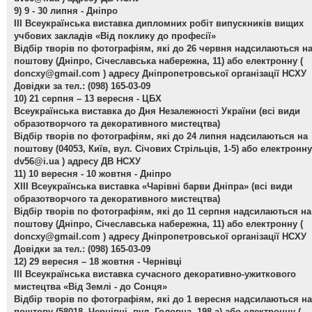
9) 9 - 30 липня - Дніпро
ІІІ Всеукраїнська виставка дипломних робіт випускників вищих
учбових закладів «Від поклику до професії»
Відбір творів по фотографіям, які до 26 червня надсилаються н
поштову (Дніпро, Січеславська набережна, 11) або електронну (
doncxy@gmail.com
) адресу Дніпропетровської організації НСХУ
Довідки за тел.: (098) 165-03-09
10) 21 серпня – 13 вересня - ЦБХ
Всеукраїнська виставка до Дня Незалежності України
(всі види
образотворчого та декоративного мистецтва)
Відбір творів по фотографіям, які до 24 липня надсилаються на
поштову (04053, Київ, вул. Січових Стрільців, 1-5) або електронну
dv56@i.ua
) адресу ДВ НСХУ
11) 10 вересня - 10 жовтня - Дніпро
ХІІІ Всеукраїнська виставка «Чарівні барви Дніпра»
(всі види
образотворчого та декоративного мистецтва)
Відбір творів по фотографіям, які до 11 серпня надсилаються на
поштову (Дніпро, Січеславська набережна, 11) або електронну (
doncxy@gmail.com
) адресу Дніпропетровської організації НСХУ
Довідки за тел.: (098) 165-03-09
12) 29 вересня – 18 жовтня - Чернівці
ІІІ Всеукраїнська виставка сучасного декоративно-ужиткового
мистецтва «Від Землі - до Сонця»
Відбір творів по фотографіям, які до 1 вересня надсилаються на
поштову (58018, Чернівці, вул. Головна, 198-а) або електронну (