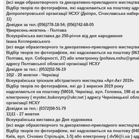
(всі види образотворчого та декоративно-прикладного мистецтва
Відбір творів по фотографіям, які надсилаються на поштову адр
Дніпропетровської організації НСХУ (Дніпро, Січеславська набер
11)
Довідки за тел.:(056)778-18-54; (056)742-68-05
9)вересень-жовтень - Полтава
Всеукраїнська виставка до 250-річчя від дня народження
Івана Котляревського
(всі види образотворчого та декоративно-прикладного мистецтва
Відбір творів по фотографіям, які надсилаються на поштову (063
Полтава, вул. Соборності, 27) або електронну (
poltava.nshu@gmai
адресу Полтавської обласної організації НСХУ
Довідки за тел.: (0532)52-56-19
10)2 - 20 жовтня - Чернівці
Всеукраїнська трієнале абстрактного мистецтва «Арт-Акт 2019»
Відбір творів по фотографіям, які до 1 вересня 2019 року
надсилаються на поштову (58018, Чернівці, вул. Головна, 198 а) 
електронну (
mystec.bukovyny@ukr.net
) адресу Чернівецької обл
організації НСХУ
Довідки за тел.: (0372)58-51-79
11)11 - 27 жовтня
Всеукраїнська виставка до Дня художника
(всі види образотворчого та декоративно-прикладного мистецтва
Відбір творів по фотографіям, які надсилаються на поштову (040
Київ, вул. Січових Стрільців, 1-5) або електронну (
dv56@i.ua
) ад