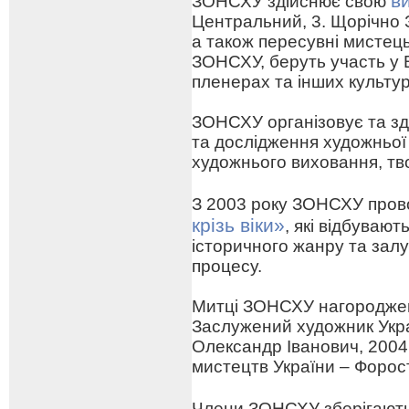
в
ЗОНСХУ здійснює свою
Центральний, 3. Щорічно 
а також пересувні мистецьк
ЗОНСХУ, беруть участь у 
пленерах та інших культу
ЗОНСХУ організовує та зд
та дослідження художньої
художнього виховання, тв
З 2003 року ЗОНСХУ про
крізь віки»
, які відбуваю
історичного жанру та зал
процесу.
Митці ЗОНСХУ нагороджен
Заслужений художник Укра
Олександр Іванович, 2004
мистецтв України – Форо
Члени ЗОНСХУ зберігают