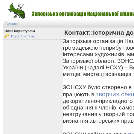
Галерея
Опції Користувача
Контакт::Історична до
Вхід В Систему
Запорізька організація На
громадською неприбутково
інтересами художників, ми
Запорізької області. ЗОНС
України (надалі НСХУ) – В
митців, мистецтвознавців 
ЗОНСХУ було створено в 19
творчих секц
працюють в
декоративно-прикладного
об’єднання її членів, сам
невтручання у творчий про
визнання авторських прав