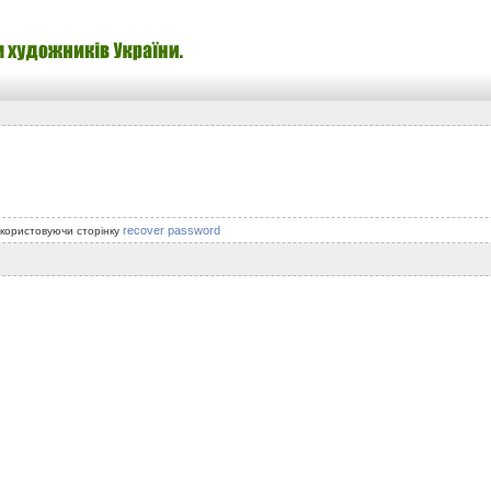
recover password
икористовуючи сторінку