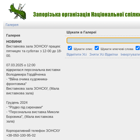
Галерея
Шукати в Галереї
Галерея
НОВИНИ
Виставкова зала ЗОНСХУ працює
Шукати опис
Шукати ключові слова
пятницях та суботах з 12-00 до 18-
Відмітити Усі
Зняти Усі Відмітки
Інвертувати
00.
07.03.2025 о 12:00
відкрилася персональна виставки
Володимира Гордійченка
- "Війна очима художника-
фронтовика"
Виставкова зала ЗОНСХУ, (Мала
виставкова зала)
Грудень 2024
- "Різдво під сиренами"
- "Персональна виставка Миколи
Боровика", (Мала виставкова
зала)
Корпоративний телефон ЗОНСХУ
+38-050-100-95-02