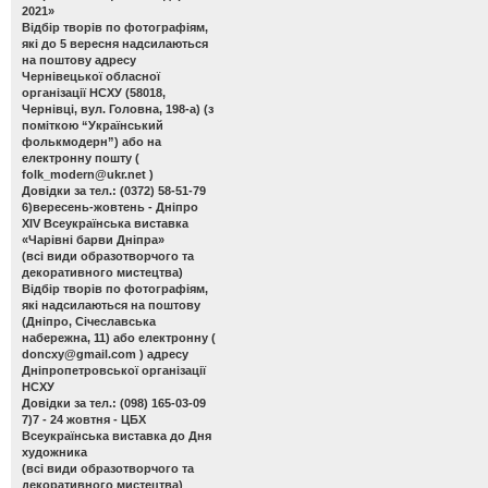
2021»
Відбір творів по фотографіям,
які до 5 вересня надсилаються
на поштову адресу
Чернівецької обласної
організації НСХУ (58018,
Чернівці, вул. Головна, 198-а) (з
поміткою “Український
фолькмодерн”) або на
електронну пошту (
folk_modern@ukr.net
)
Довідки за тел.: (0372) 58-51-79
6)вересень-жовтень - Дніпро
ХІV Всеукраїнська виставка
«Чарівні барви Дніпра»
(всі види образотворчого та
декоративного мистецтва)
Відбір творів по фотографіям,
які надсилаються на поштову
(Дніпро, Січеславська
набережна, 11) або електронну (
doncxy@gmail.com
) адресу
Дніпропетровської організації
НСХУ
Довідки за тел.: (098) 165-03-09
7)7 - 24 жовтня - ЦБХ
Всеукраїнська виставка до Дня
художника
(всі види образотворчого та
декоративного мистецтва)