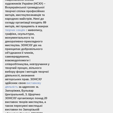
художників України (НСХУ) –
Всеукраїнської громадської
творчої спілки професійних
митців, мистецтвознавців та
народних майстрів. Нині до
складу організації входять 89
митців, які працюють в жанрах
творчих секціях
: живопису,
графіки, скульптури,
монументального та
декоративно-прикладного
мистецтва. ЗОНСХУ діє на
принципах добровільного
об’єднання її членів,
самоврядування,
взаємодопомоги і
співробітництва, невтручання у
творчий процес, вільного
вибору форм і методів творчої
діяльності, визнання
авторських прав. ЗОНСХУ
здійснює свою
виставкову
діяльність
за адресою: м.
Запоріжжя, Бульвар
Центральний, 3. Щорічно
ЗОНСХУ організовує понад 20
виставок творів мистецтва, а
також пересувні мистецькі
виставки по Запорізькій