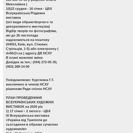
Миколаївна )
10)22 грудня - 16 січня - ЦБХ
Всеукраїнська Різдвяна
виставка
(всі види образотворчого та
декоративного мистецтва)
Відбір творів по фотографіям,
які до 26 листопада
надсилаються на поштову
(04053, Київ, вул. Січових
Стрільців, 1-5) або електронну (
dv56@i.ua
) адресу ДВ НСХУ
В плані можливі зміни
Довідки за тел.: (044) 272-05-35;
(063) 268-14-50
Повідомляємо: Кургіняна Г.Т.
виключено в членів НСХУ
рішенням Ради спілок НСХУ
ПЛАН ПРОВЕДЕНННЯ
ВСЕУКРАЇНСЬКИХ ХУДОЖНІХ
ВИСТАВОК на 2020 рік
1) 17 січня – 2 лютого - ЦБХ
ІХ Всеукраїнська виставка
«Україна від Трипілля до
сьогодення в образах сучасних
художників»