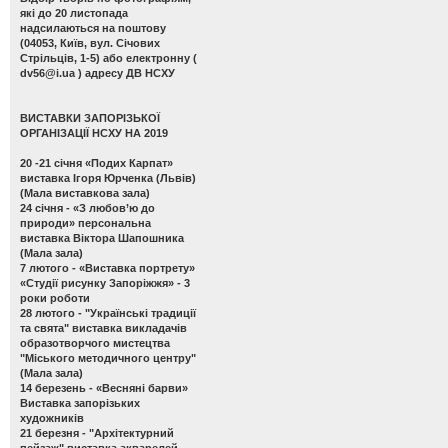
які до 20 листопада
надсилаються на поштову
(04053, Київ, вул. Січових
Стрільців, 1-5) або електронну (
dv56@i.ua
) адресу ДВ НСХУ
ВИСТАВКИ ЗАПОРІЗЬКОЇ
ОРГАНІЗАЦІЇ НСХУ НА 2019
20 -21 січня
«Подих Карпат»
виставка Ігоря Юрченка (Львів)
(Мала виставкова зала)
24 січня -
«З любов’ю до
природи» персональна
виставка Віктора Шапошника
(Мала зала)
7 лютого -
«Виставка портрету»
«Студії рисунку Запоріжжя» - 3
роки роботи
28 лютого -
"Українські традиції
та свята" виставка викладачів
образотворчого мистецтва
"Міського методичного центру"
(Мала зала)
14 березень -
«Весняні барви»
Виставка запорізьких
художників
21 березня -
"Архітектурний
пейзаж" виставка акварелей