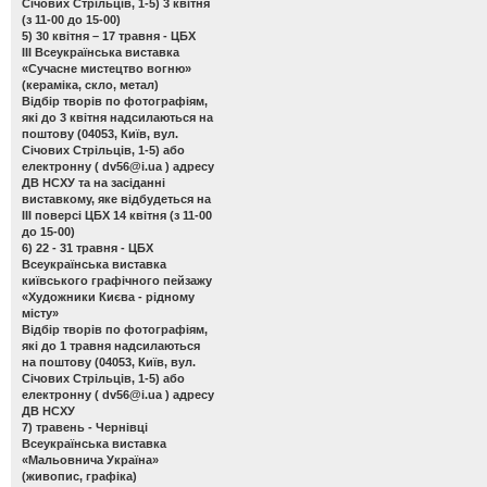
Січових Стрільців, 1-5) 3 квітня
(з 11-00 до 15-00)
5) 30 квітня – 17 травня - ЦБХ
ІІІ Всеукраїнська виставка
«Сучасне мистецтво вогню»
(кераміка, скло, метал)
Відбір творів по фотографіям,
які до 3 квітня надсилаються на
поштову (04053, Київ, вул.
Січових Стрільців, 1-5) або
електронну (
dv56@i.ua
) адресу
ДВ НСХУ та на засіданні
виставкому, яке відбудеться на
ІІІ поверсі ЦБХ 14 квітня (з 11-00
до 15-00)
6) 22 - 31 травня - ЦБХ
Всеукраїнська виставка
київського графічного пейзажу
«Художники Києва - рідному
місту»
Відбір творів по фотографіям,
які до 1 травня надсилаються
на поштову (04053, Київ, вул.
Січових Стрільців, 1-5) або
електронну (
dv56@i.ua
) адресу
ДВ НСХУ
7) травень - Чернівці
Всеукраїнська виставка
«Мальовнича Україна»
(живопис, графіка)