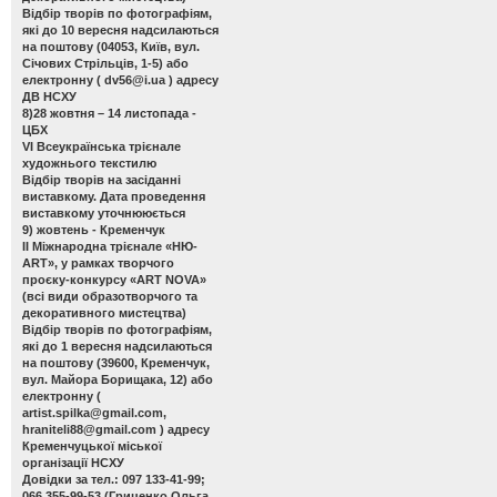
Відбір творів по фотографіям,
які до 10 вересня надсилаються
на поштову (04053, Київ, вул.
Січових Стрільців, 1-5) або
електронну (
dv56@i.ua
) адресу
ДВ НСХУ
8)28 жовтня – 14 листопада -
ЦБХ
VІ Всеукраїнська трієнале
художнього текстилю
Відбір творів на засіданні
виставкому. Дата проведення
виставкому уточнююється
9) жовтень - Кременчук
ІІ Міжнародна трієнале «НЮ-
АRТ», у рамках творчого
проєку-конкурсу «ART NOVA»
(всі види образотворчого та
декоративного мистецтва)
Відбір творів по фотографіям,
які до 1 вересня надсилаються
на поштову (39600, Кременчук,
вул. Майора Борищака, 12) або
електронну (
artist.spilka@gmail.com
,
hraniteli88@gmail.com
) адресу
Кременчуцької міської
організації НСХУ
Довідки за тел.: 097 133-41-99;
066 355-99-53 (Гриценко Ольга