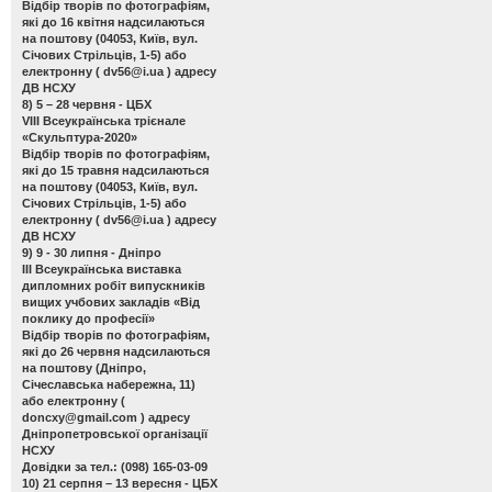
Відбір творів по фотографіям,
які до 16 квітня надсилаються
на поштову (04053, Київ, вул.
Січових Стрільців, 1-5) або
електронну (
dv56@i.ua
) адресу
ДВ НСХУ
8) 5 – 28 червня - ЦБХ
VIII Всеукраїнська трієнале
«Скульптура-2020»
Відбір творів по фотографіям,
які до 15 травня надсилаються
на поштову (04053, Київ, вул.
Січових Стрільців, 1-5) або
електронну (
dv56@i.ua
) адресу
ДВ НСХУ
9) 9 - 30 липня - Дніпро
ІІІ Всеукраїнська виставка
дипломних робіт випускників
вищих учбових закладів «Від
поклику до професії»
Відбір творів по фотографіям,
які до 26 червня надсилаються
на поштову (Дніпро,
Січеславська набережна, 11)
або електронну (
doncxy@gmail.com
) адресу
Дніпропетровської організації
НСХУ
Довідки за тел.: (098) 165-03-09
10) 21 серпня – 13 вересня - ЦБХ