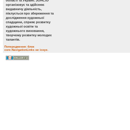
області та Україні. ЗОНСХУ
організовує та здійснює
видавничу діяльність,
піклується про збереження та
дослідження художньої
спадщини, сприяє розвитку
художньої освіти та
художнього виховання,
творчому розвитку молодих
талантів.
Попередження: блок
core.NavigationLinks не існує.