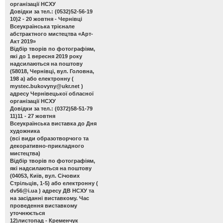
організації НСХУ
Довідки за тел.: (0532)52-56-19
10)2 - 20 жовтня - Чернівці
Всеукраїнська трієнале
абстрактного мистецтва «Арт-
Акт 2019»
Відбір творів по фотографіям,
які до 1 вересня 2019 року
надсилаються на поштову
(58018, Чернівці, вул. Головна,
198 а) або електронну (
mystec.bukovyny@ukr.net
)
адресу Чернівецької обласної
організації НСХУ
Довідки за тел.: (0372)58-51-79
11)11 - 27 жовтня
Всеукраїнська виставка до Дня
художника
(всі види образотворчого та
декоративно-прикладного
мистецтва)
Відбір творів по фотографіям,
які надсилаються на поштову
(04053, Київ, вул. Січових
Стрільців, 1-5) або електронну (
dv56@i.ua
) адресу ДВ НСХУ та
на засіданні виставкому. Час
проведення виставкому
уточнюється
12)листопад - Кременчук