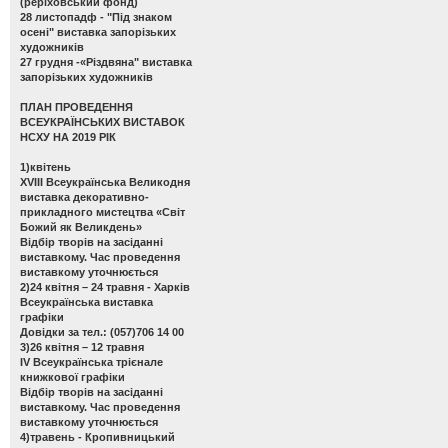
(реріховський фонд)
28 листопадф -
"Під знаком
осені" виставка запорізьких
художників
27 грудня -
«Різдвяна" виставка
запорізьких художників
ПЛАН ПРОВЕДЕННЯ
ВСЕУКРАЇНСЬКИХ ВИСТАВОК
НСХУ НА 2019 РІК
1)квітень
ХVІІІ Всеукраїнська Великодня
виставка декоративно-
прикладного мистецтва «Світ
Божий як Великдень»
Відбір творів на засіданні
виставкому. Час проведення
виставкому уточнюється
2)24 квітня – 24 травня - Харків
Всеукраїнська виставка
графіки
Довідки за тел.: (057)706 14 00
3)26 квітня – 12 травня
ІV Всеукраїнська трієнале
книжкової графіки
Відбір творів на засіданні
виставкому. Час проведення
виставкому уточнюється
4)травень - Кропивницький