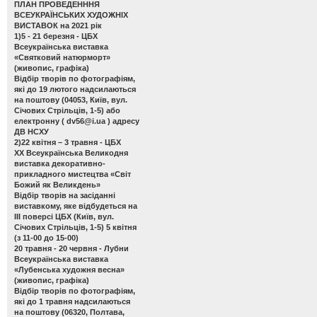
ПЛАН ПРОВЕДЕНННЯ
ВСЕУКРАЇНСЬКИХ ХУДОЖНІХ
ВИСТАВОК на 2021 рік
1)5 - 21 березня - ЦБХ
Всеукраїнська виставка
«Святковий натюрморт»
(живопис, графіка)
Відбір творів по фотографіям,
які до 19 лютого надсилаються
на поштову (04053, Київ, вул.
Січових Стрільців, 1-5) або
електронну (
dv56@i.ua
) адресу
ДВ НСХУ
2)22 квітня – 3 травня - ЦБХ
ХХ Всеукраїнська Великодня
виставка декоративно-
прикладного мистецтва «Світ
Божий як Великдень»
Відбір творів на засіданні
виставкому, яке відбудеться на
ІІІ поверсі ЦБХ (Київ, вул.
Січових Стрільців, 1-5) 5 квітня
(з 11-00 до 15-00)
20 травня - 20 червня - Лубни
Всеукраїнська виставка
«Лубенська художня весна»
(живопис, графіка)
Відбір творів по фотографіям,
які до 1 травня надсилаються
на поштову (06320, Полтава,