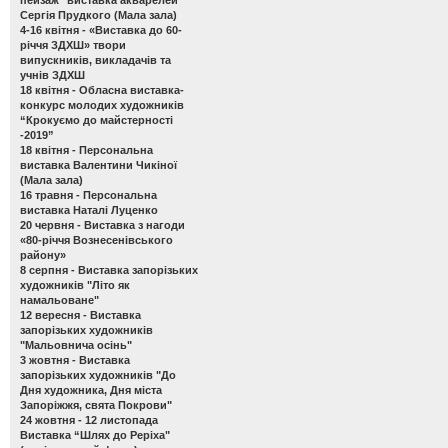
Сергія Прудкого (Мала зала)
4-16 квітня -
«Виставка до 60-
річчя ЗДХШ» твори
випускників, викладачів та
учнів ЗДХШ
18 квітня -
Обласна виставка-
конкурс молодих художників
“Крокуємо до майстерності
-2019”
18 квітня -
Персональна
виставка Валентини Чикіної
(Мала зала)
16 травня -
Персональна
виставка Наталі Луценко
20 червня -
Виставка з нагоди
«80-річчя Вознесенівського
району»
8 серпня -
Виставка запорізьких
художників "Літо як
намальоване"
12 вересня -
Виставка
запорізьких художників
"Мальовнича осінь"
3 жовтня -
Виставка
запорізьких художників "До
Дня художника, Дня міста
Запоріжжя, свята Покрови"
24 жовтня - 12 листопада
Виставка “Шлях до Реріха"