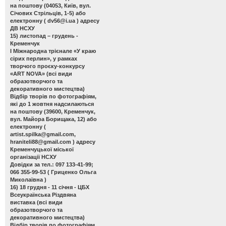
на поштову (04053, Київ, вул.
Січових Стрільців, 1-5) або
електронну (
dv56@i.ua
) адресу
ДВ НСХУ
15) листопад – грудень -
Кременчук
І Міжнародна трієнале «У краю
сірих перлин»
, у рамках
творчого проєку-конкурсу
«ART NOVA» (всі види
образотворчого та
декоративного мистецтва)
Відбір творів по фотографіям,
які до 1 жовтня надсилаються
на поштову (39600, Кременчук,
вул. Майора Борищака, 12) або
електронну (
artist.spilka@gmail.com
,
hraniteli88@gmail.com
) адресу
Кременчуцької міської
організації НСХУ
Довідки за тел.: 097 133-41-99;
066 355-99-53 ( Гриценко Ольга
Миколаївна )
16) 18 грудня - 11 січня - ЦБХ
Всеукраїнська Різдвяна
виставка
(всі види
образотворчого та
декоративного мистецтва)
Відбір творів по фотографіям,