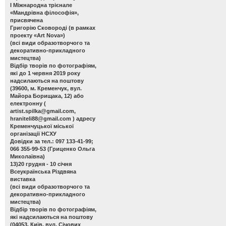
І Міжнародна трієнале
«Мандрівна філософія»,
присвячена
Григорію Сковороді (в рамках
проекту «Art Nova»)
(всі види образотворчого та
декоративно-прикладного
мистецтва)
Відбір творів по фотографіям,
які до 1 червня 2019 року
надсилаються на поштову
(39600, м. Кременчук, вул.
Майора Борищака, 12) або
електронну (
artist.spilka@gmail.com
,
hraniteli88@gmail.com
) адресу
Кременчуцької міської
організації НСХУ
Довідки за тел.: 097 133-41-99;
066 355-99-53 (Гриценко Ольга
Миколаївна)
13)20 грудня - 10 січня
Всеукраїнська Різдвяна
виставка
(всі види образотворчого та
декоративно-прикладного
мистецтва)
Відбір творів по фотографіям,
які надсилаються на поштову
(04053, Київ, вул. Січових