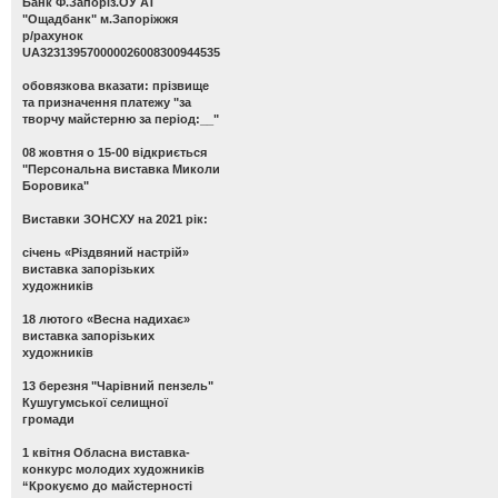
Банк Ф.Запоріз.ОУ АТ
"Ощадбанк" м.Запоріжжя
р/рахунок
UA323139570000026008300944535
обовязкова вказати: прізвище
та призначення платежу "за
творчу майстерню за період:__"
08 жовтня о 15-00 відкриється
"Персональна виставка Миколи
Боровика"
Виставки ЗОНСХУ на 2021 рік:
січень «Різдвяний настрій»
виставка запорізьких
художників
18 лютого «Весна надихає»
виставка запорізьких
художників
13 березня "Чарівний пензель"
Кушугумської селищної
громади
1 квітня Обласна виставка-
конкурс молодих художників
“Крокуємо до майстерності