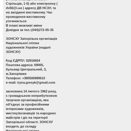
Стрільців, 1-5) або електронну (
dv56@i.ua
) адресу ДВ НСХУ, та
на засіданні виставкому. Час
проведення виставкому
уточнюється
В плані можливі зміни
Довідки за тел.:(044)272-05-35
ЗОНСХУ
Запорізька організація
Національної спілки
художників України (надалі
ЗОНСХУ)
Код ЄДРПУ: 02916654
Поштова адреса: 69005,
бульвар Центральний, 3,
м.Запоріжжя
Телефон: +380506989610
e-mail:
iryna.gresyk@gmail.com
заснована 14 лютого 1962 року,
є громадською неприбутковою
творчою організацією, яка
об’єднує за професійними
інтересами художників,
мистецтвознавців та народних
майстрів і діє на території
Запорізької області. ЗОНСХУ
входить до складу
Національної спілки