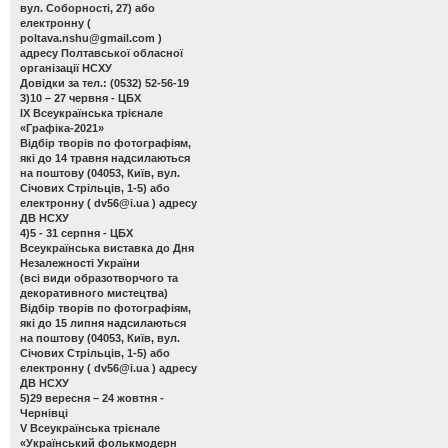
вул. Соборності, 27) або
електронну (
poltava.nshu@gmail.com
)
адресу Полтавської обласної
організації НСХУ
Довідки за тел.: (0532) 52-56-19
3)10 – 27 червня - ЦБХ
ІХ Всеукраїнська трієнале
«Графіка-2021»
Відбір творів по фотографіям,
які до 14 травня надсилаються
на поштову (04053, Київ, вул.
Січових Стрільців, 1-5) або
електронну (
dv56@i.ua
) адресу
ДВ НСХУ
4)5 - 31 серпня - ЦБХ
Всеукраїнська виставка до Дня
Незалежності України
(всі види образотворчого та
декоративного мистецтва)
Відбір творів по фотографіям,
які до 15 липня надсилаються
на поштову (04053, Київ, вул.
Січових Стрільців, 1-5) або
електронну (
dv56@i.ua
) адресу
ДВ НСХУ
5)29 вересня – 24 жовтня -
Чернівці
V Всеукраїнська трієнале
«Український фолькмодерн