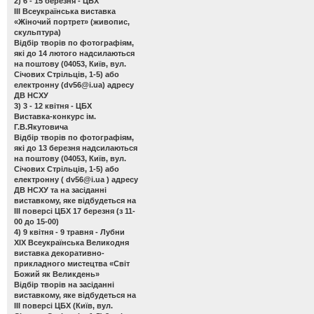
2) 6 - 15 березня - ЦБХ
ІІІ Всеукраїнська виставка
«Жіночий портрет»
(живопис,
скульптура)
Відбір творів по фотографіям,
які до 14 лютого надсилаються
на поштову (04053, Київ, вул.
Січових Стрільців, 1-5) або
електронну (
dv56@i.ua
) адресу
ДВ НСХУ
3) 3 - 12 квітня - ЦБХ
Виставка-конкурс ім.
Г.В.Якутовича
Відбір творів по фотографіям,
які до 13 березня надсилаються
на поштову (04053, Київ, вул.
Січових Стрільців, 1-5) або
електронну (
dv56@i.ua
) адресу
ДВ НСХУ та на засіданні
виставкому, яке відбудеться на
ІІІ поверсі ЦБХ 17 березня (з 11-
00 до 15-00)
4) 9 квітня - 9 травня - Лубни
ХІХ Всеукраїнська Великодня
виставка декоративно-
прикладного мистецтва «Світ
Божий як Великдень»
Відбір творів на засіданні
виставкому, яке відбудеться на
ІІІ поверсі ЦБХ (Київ, вул.