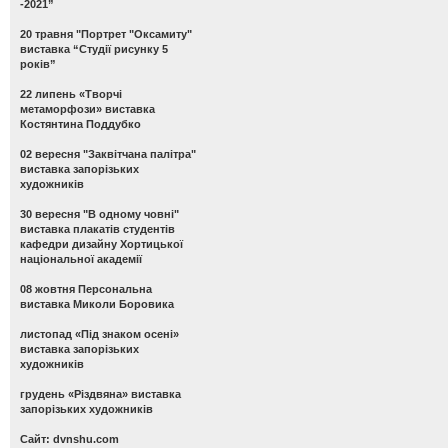
-2021”
20 травня "Портрет "Оксамиту"
виставка “Студії рисунку 5
років”
22 липень «Творчі
метаморфози» виставка
Костянтина Поддубко
02 вересня "Заквітчана палітра"
виставка запорізьких
художників
30 вересня "В одному човні"
виставка плакатів студентів
кафедри дизайну Хортицької
національної академії
08 жовтня Персональна
виставка Миколи Боровика
листопад «Під знаком осені»
виставка запорізьких
художників
грудень «Різдвяна» виставка
запорізьких художників
Сайт: dvnshu.com