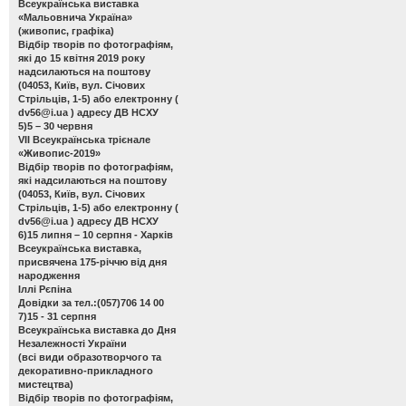
Всеукраїнська виставка
«Мальовнича Україна»
(живопис, графіка)
Відбір творів по фотографіям,
які до 15 квітня 2019 року
надсилаються на поштову
(04053, Київ, вул. Січових
Стрільців, 1-5) або електронну (
dv56@i.ua
) адресу ДВ НСХУ
5)5 – 30 червня
VІІ Всеукраїнська трієнале
«Живопис-2019»
Відбір творів по фотографіям,
які надсилаються на поштову
(04053, Київ, вул. Січових
Стрільців, 1-5) або електронну (
dv56@i.ua
) адресу ДВ НСХУ
6)15 липня – 10 серпня - Харків
Всеукраїнська виставка,
присвячена 175-річчю від дня
народження
Іллі Рєпіна
Довідки за тел.:(057)706 14 00
7)15 - 31 серпня
Всеукраїнська виставка до Дня
Незалежності України
(всі види образотворчого та
декоративно-прикладного
мистецтва)
Відбір творів по фотографіям,