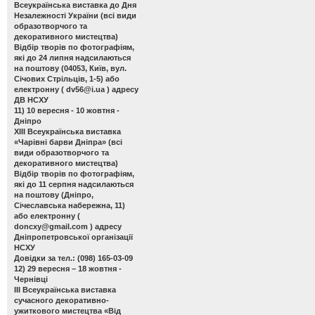
Всеукраїнська виставка до Дня
Незалежності України
(всі види
образотворчого та
декоративного мистецтва)
Відбір творів по фотографіям,
які до 24 липня надсилаються
на поштову (04053, Київ, вул.
Січових Стрільців, 1-5) або
електронну (
dv56@i.ua
) адресу
ДВ НСХУ
11) 10 вересня - 10 жовтня -
Дніпро
ХІІІ Всеукраїнська виставка
«Чарівні барви Дніпра»
(всі
види образотворчого та
декоративного мистецтва)
Відбір творів по фотографіям,
які до 11 серпня надсилаються
на поштову (Дніпро,
Січеславська набережна, 11)
або електронну (
doncxy@gmail.com
) адресу
Дніпропетровської організації
НСХУ
Довідки за тел.: (098) 165-03-09
12) 29 вересня – 18 жовтня -
Чернівці
ІІІ Всеукраїнська виставка
сучасного декоративно-
ужиткового мистецтва «Від