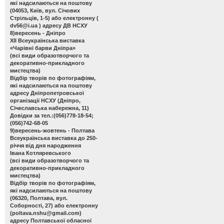
які надсилаються на поштову
(04053, Київ, вул. Січових
Стрільців, 1-5) або електронну (
dv56@i.ua
) адресу ДВ НСХУ
8)вересень - Дніпро
ХІІ Всеукраїнська виставка
«Чарівні барви Дніпра»
(всі види образотворчого та
декоративно-прикладного
мистецтва)
Відбір творів по фотографіям,
які надсилаються на поштову
адресу Дніпропетровської
організації НСХУ (Дніпро,
Січеславська набережна, 11)
Довідки за тел.:(056)778-18-54;
(056)742-68-05
9)вересень-жовтень - Полтава
Всеукраїнська виставка до 250-
річчя від дня народження
Івана Котляревського
(всі види образотворчого та
декоративно-прикладного
мистецтва)
Відбір творів по фотографіям,
які надсилаються на поштову
(06320, Полтава, вул.
Соборності, 27) або електронну
(
poltava.nshu@gmail.com
)
адресу Полтавської обласної