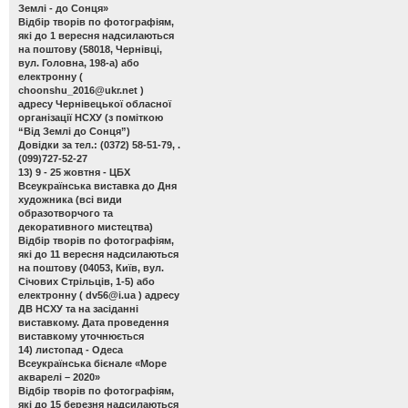
Землі - до Сонця»
Відбір творів по фотографіям,
які до 1 вересня надсилаються
на поштову (58018, Чернівці,
вул. Головна, 198-а) або
електронну (
choonshu_2016@ukr.net
)
адресу Чернівецької обласної
організації НСХУ (з поміткою
“Від Землі до Сонця”)
Довідки за тел.: (0372) 58-51-79, .
(099)727-52-27
13) 9 - 25 жовтня - ЦБХ
Всеукраїнська виставка до Дня
художника
(всі види
образотворчого та
декоративного мистецтва)
Відбір творів по фотографіям,
які до 11 вересня надсилаються
на поштову (04053, Київ, вул.
Січових Стрільців, 1-5) або
електронну (
dv56@i.ua
) адресу
ДВ НСХУ та на засіданні
виставкому. Дата проведення
виставкому уточнюється
14) листопад - Одеса
Всеукраїнська бієнале «Море
акварелі – 2020»
Відбір творів по фотографіям,
які до 15 березня надсилаються